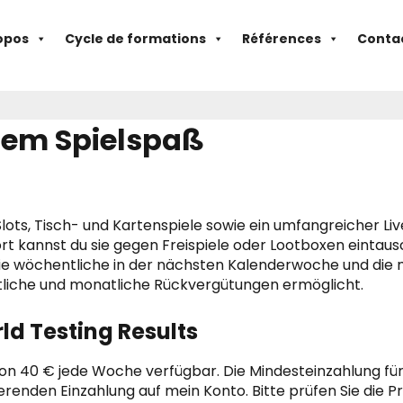
opos
Cycle de formations
Références
Conta
lem Spielspaß
ts, Tisch- und Kartenspiele sowie ein umfangreicher Live
rt kannst du sie gegen Freispiele oder Lootboxen eintau
, die wöchentliche in der nächsten Kalenderwoche und di
ntliche und monatliche Rückvergütungen ermöglicht.
ld Testing Results
 von 40 € jede Woche verfügbar. Die Mindesteinzahlung fü
erenden Einzahlung auf mein Konto. Bitte prüfen Sie die 