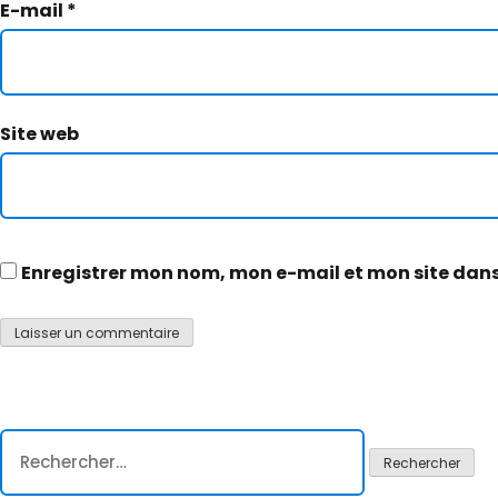
E-mail
*
Site web
Enregistrer mon nom, mon e-mail et mon site dan
Rechercher :