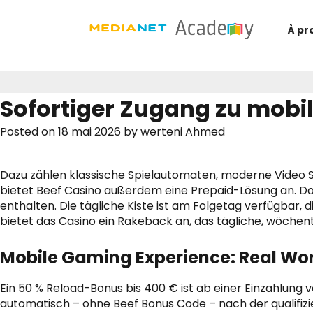
À pr
Sofortiger Zugang zu mobi
Posted on
18 mai 2026
by
werteni Ahmed
Dazu zählen klassische Spielautomaten, moderne Video Slo
bietet Beef Casino außerdem eine Prepaid-Lösung an. Do
enthalten. Die tägliche Kiste ist am Folgetag verfügbar
bietet das Casino ein Rakeback an, das tägliche, wöche
Mobile Gaming Experience: Real Wor
Ein 50 % Reload-Bonus bis 400 € ist ab einer Einzahlung
automatisch – ohne Beef Bonus Code – nach der qualifizi