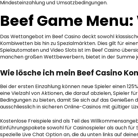
Mindesteinzahlung und Umsatzbedingungen.
Beef Game Menu: 
Das Wettangebot im Beef Casino deckt sowohl klassische
Kombiwetten bis hin zu Spezialmärkten. Dies gilt für einen
Spielautomaten und Video Slots ist im Beef Casino übersic
manchen großen Wettbewerbern, bietet in der Summe j
Wie lösche ich mein Beef Casino Ko
Bei der ersten Einzahlung können neue Spieler einen 125%
eine Vielzahl von Aktionen, die darauf abzielen, Spieler 
Bedingungen zu bieten, damit Sie sich auf das Genießen
ausschliesslich in sicheren Online-Casinos mit gültiger Liz
Kostenlose Freispiele sind als Teil des Willkommensange
Einführungspakete sowohl für Casinospieler als auch für
spezielle Live Chat Option an, die du unten links auf dein