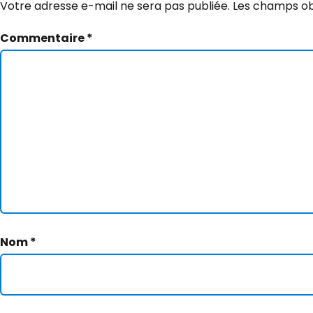
Votre adresse e-mail ne sera pas publiée.
Les champs obl
Commentaire
*
Nom
*