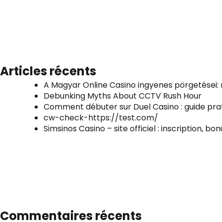
Articles récents
A Magyar Online Casino ingyenes pörgetései:
Debunking Myths About CCTV Rush Hour
Comment débuter sur Duel Casino : guide prat
cw-check-https://test.com/
Simsinos Casino – site officiel : inscription, b
Commentaires récents