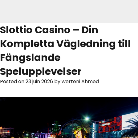
Slottio Casino – Din
Kompletta Vägledning till
Fängslande
Spelupplevelser
Posted on
23 juin 2026
by
werteni Ahmed