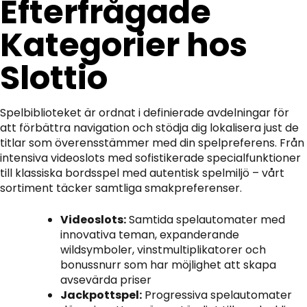
Efterfrågade
Kategorier hos
Slottio
Spelbiblioteket är ordnat i definierade avdelningar för
att förbättra navigation och stödja dig lokalisera just de
titlar som överensstämmer med din spelpreferens. Från
intensiva videoslots med sofistikerade specialfunktioner
till klassiska bordsspel med autentisk spelmiljö – vårt
sortiment täcker samtliga smakpreferenser.
Videoslots:
Samtida spelautomater med
innovativa teman, expanderande
wildsymboler, vinstmultiplikatorer och
bonussnurr som har möjlighet att skapa
avsevärda priser
Jackpottspel:
Progressiva spelautomater