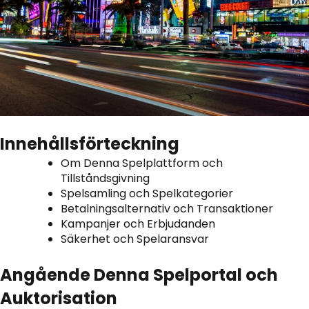
Innehållsförteckning
Om Denna Spelplattform och
Tillståndsgivning
Spelsamling och Spelkategorier
Betalningsalternativ och Transaktioner
Kampanjer och Erbjudanden
Säkerhet och Spelaransvar
Angående Denna Spelportal och
Auktorisation