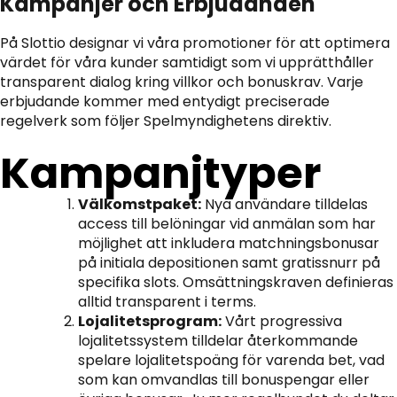
Kampanjer och Erbjudanden
På Slottio designar vi våra promotioner för att optimera
värdet för våra kunder samtidigt som vi upprätthåller
transparent dialog kring villkor och bonuskrav. Varje
erbjudande kommer med entydigt preciserade
regelverk som följer Spelmyndighetens direktiv.
Kampanjtyper
Välkomstpaket:
Nya användare tilldelas
access till belöningar vid anmälan som har
möjlighet att inkludera matchningsbonusar
på initiala depositionen samt gratissnurr på
specifika slots. Omsättningskraven definieras
alltid transparent i terms.
Lojalitetsprogram:
Vårt progressiva
lojalitetssystem tilldelar återkommande
spelare lojalitetspoäng för varenda bet, vad
som kan omvandlas till bonuspengar eller