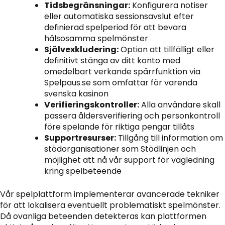
Tidsbegränsningar:
Konfigurera notiser
eller automatiska sessionsavslut efter
definierad spelperiod för att bevara
hälsosamma spelmönster
Självexkludering:
Option att tillfälligt eller
definitivt stänga av ditt konto med
omedelbart verkande spärrfunktion via
Spelpaus.se som omfattar för varenda
svenska kasinon
Verifieringskontroller:
Alla användare skall
passera åldersverifiering och personkontroll
före spelande för riktiga pengar tillåts
Supportresurser:
Tillgång till information om
stödorganisationer som Stödlinjen och
möjlighet att nå vår support för vägledning
kring spelbeteende
Vår spelplattform implementerar avancerade tekniker
för att lokalisera eventuellt problematiskt spelmönster.
Då ovanliga beteenden detekteras kan plattformen