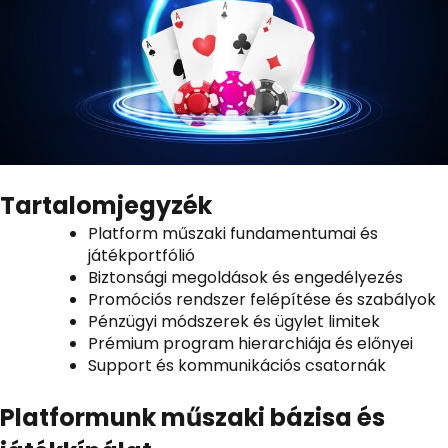
Tartalomjegyzék
Platform műszaki fundamentumai és
játékportfólió
Biztonsági megoldások és engedélyezés
Promóciós rendszer felépítése és szabályok
Pénzügyi módszerek és ügylet limitek
Prémium program hierarchiája és előnyei
Support és kommunikációs csatornák
Platformunk műszaki bázisa és