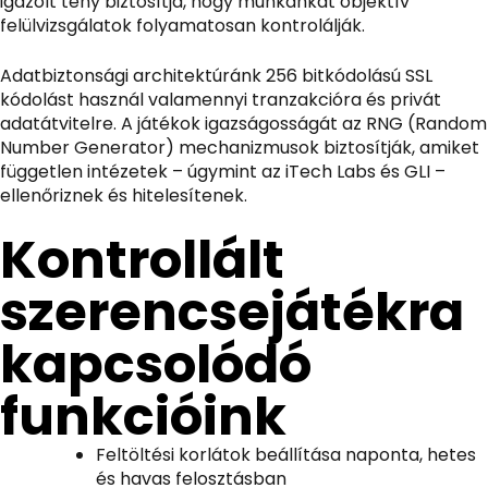
igazolt tény biztosítja, hogy munkánkat objektív
felülvizsgálatok folyamatosan kontrolálják.
Adatbiztonsági architektúránk 256 bitkódolású SSL
kódolást használ valamennyi tranzakcióra és privát
adatátvitelre. A játékok igazságosságát az RNG (Random
Number Generator) mechanizmusok biztosítják, amiket
független intézetek – úgymint az iTech Labs és GLI –
ellenőriznek és hitelesítenek.
Kontrollált
szerencsejátékra
kapcsolódó
funkcióink
Feltöltési korlátok beállítása naponta, hetes
és havas felosztásban