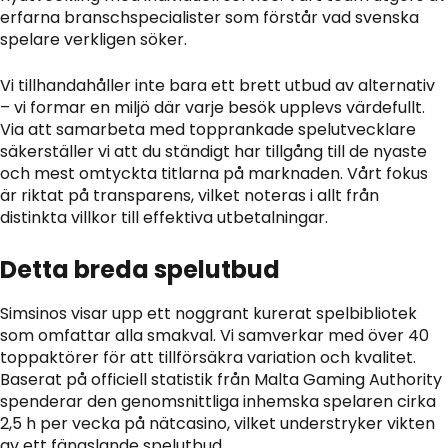
erfarna branschspecialister som förstår vad svenska
spelare verkligen söker.
Vi tillhandahåller inte bara ett brett utbud av alternativ
– vi formar en miljö där varje besök upplevs värdefullt.
Via att samarbeta med topprankade spelutvecklare
säkerställer vi att du ständigt har tillgång till de nyaste
och mest omtyckta titlarna på marknaden. Vårt fokus
är riktat på transparens, vilket noteras i allt från
distinkta villkor till effektiva utbetalningar.
Detta breda spelutbud
Simsinos visar upp ett noggrant kurerat spelbibliotek
som omfattar alla smakval. Vi samverkar med över 40
toppaktörer för att tillförsäkra variation och kvalitet.
Baserat på officiell statistik från Malta Gaming Authority
spenderar den genomsnittliga inhemska spelaren cirka
2,5 h per vecka på nätcasino, vilket understryker vikten
av ett fängslande spelutbud.