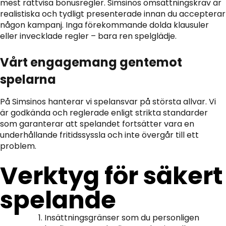
mest rättvisa bonusregler. Simsinos omsättningskrav är
realistiska och tydligt presenterade innan du accepterar
någon kampanj. Inga förekommande dolda klausuler
eller invecklade regler – bara ren spelglädje.
Vårt engagemang gentemot
spelarna
På Simsinos hanterar vi spelansvar på största allvar. Vi
är godkända och reglerade enligt strikta standarder
som garanterar att spelandet fortsätter vara en
underhållande fritidssyssla och inte övergår till ett
problem.
Verktyg för säkert
spelande
Insättningsgränser som du personligen