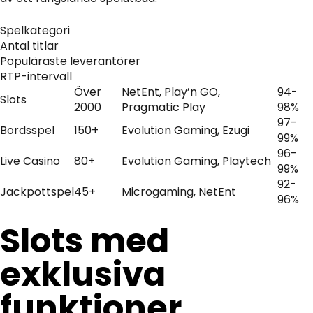
Spelkategori
Antal titlar
Populäraste leverantörer
RTP-intervall
Över
NetEnt, Play’n GO,
94-
Slots
2000
Pragmatic Play
98%
97-
Bordsspel
150+
Evolution Gaming, Ezugi
99%
96-
Live Casino
80+
Evolution Gaming, Playtech
99%
92-
Jackpottspel
45+
Microgaming, NetEnt
96%
Slots med
exklusiva
funktioner