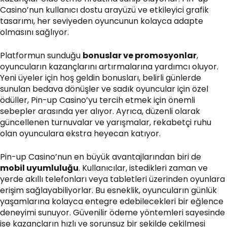
Casino’nun kullanıcı dostu arayüzü ve etkileyici grafik
tasarımı, her seviyeden oyuncunun kolayca adapte
olmasını sağlıyor.
Platformun sunduğu
bonuslar ve promosyonlar
,
oyuncuların kazançlarını artırmalarına yardımcı oluyor.
Yeni üyeler için hoş geldin bonusları, belirli günlerde
sunulan bedava dönüşler ve sadık oyuncular için özel
ödüller, Pin-up Casino’yu tercih etmek için önemli
sebepler arasında yer alıyor. Ayrıca, düzenli olarak
güncellenen turnuvalar ve yarışmalar, rekabetçi ruhu
olan oyunculara ekstra heyecan katıyor.
Pin-up Casino’nun en büyük avantajlarından biri de
mobil uyumluluğu
. Kullanıcılar, istedikleri zaman ve
yerde akıllı telefonları veya tabletleri üzerinden oyunlara
erişim sağlayabiliyorlar. Bu esneklik, oyuncuların günlük
yaşamlarına kolayca entegre edebilecekleri bir eğlence
deneyimi sunuyor. Güvenilir ödeme yöntemleri sayesinde
ise kazançların hızlı ve sorunsuz bir şekilde çekilmesi