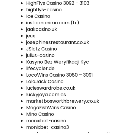
HighFlys Casino 3092 – 3103
highflys-casino
Ice Casino
instaanonimo.com (tr)
jaakcasino.uk
jeux
josephinesrestaurant.co.uk
JSlotz Casino
julius-casino
Kasyno Bez Weryfikacji Kyc
lifecycler.de
LocoWins Casino 3080 – 3091
LolaJack Casino
lucieswardrobe.co.uk
luckyjoya.com es
marketbosworthbrewery.co.uk
MegaFishWins Casino
Mino Casino
monixbet-casino
monixbet-casino3