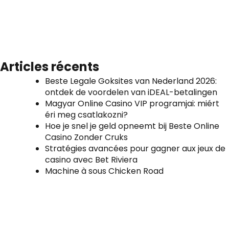
Articles récents
Beste Legale Goksites van Nederland 2026:
ontdek de voordelen van iDEAL-betalingen
Magyar Online Casino VIP programjai: miért
éri meg csatlakozni?
Hoe je snel je geld opneemt bij Beste Online
Casino Zonder Cruks
Stratégies avancées pour gagner aux jeux de
casino avec Bet Riviera
Machine à sous Chicken Road