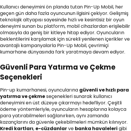
Kullanıcı deneyimini ön planda tutan Pin-Up Mobil, her
geçen gün daha fazla oyuncunun ilgisini çekiyor. Gelişmiş
teknolojik altyapısı sayesinde hızlı ve kesintisiz bir oyun
deneyimi sunan bu platform, mobil cihazlardan erişilebilir
olmasıyla da geniş bir kitleye hitap ediyor. Oyuncuların
beklentilerini karşılamak için sürekli yenilenen içerikler ve
avantajlı kampanyalarla Pin-Up Mobil, çevrimiçi
kumarhane dünyasında fark yaratmaya devam ediyor.
Güvenli Para Yatırma ve Çekme
Seçenekleri
Pin-up kumarhanesi, oyuncularına
güvenli ve hızlı para
yatırma ve çekme
seçenekleri sunarak kullanıcı
deneyimini en üst düzeye çıkarmayı hedefliyor. Çeşitli
ödeme yöntemleriyle, oyuncuların hesaplarına kolayca
para yatırabilmeleri sağlanırken, aynı zamanda
kazançlarını da güvenle çekebilmeleri mümkün kılınıyor.
Kredi kartları
,
e-cüzdanlar
ve
banka havaleleri
gibi