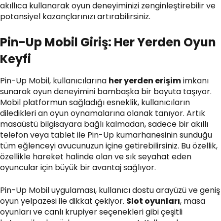
akıllıca kullanarak oyun deneyiminizi zenginleştirebilir ve
potansiyel kazançlarınızı artırabilirsiniz.
Pin-Up Mobil Giriş: Her Yerden Oyun
Keyfi
Pin-Up Mobil, kullanıcılarına
her yerden erişim
imkanı
sunarak oyun deneyimini bambaşka bir boyuta taşıyor.
Mobil platformun sağladığı esneklik, kullanıcıların
diledikleri an oyun oynamalarına olanak tanıyor. Artık
masaüstü bilgisayara bağlı kalmadan, sadece bir akıllı
telefon veya tablet ile Pin-Up kumarhanesinin sunduğu
tüm eğlenceyi avucunuzun içine getirebilirsiniz. Bu özellik,
özellikle hareket halinde olan ve sık seyahat eden
oyuncular için büyük bir avantaj sağlıyor.
Pin-Up Mobil uygulaması, kullanıcı dostu arayüzü ve geniş
oyun yelpazesi ile dikkat çekiyor.
Slot oyunları
, masa
oyunları ve canlı krupiyer seçenekleri gibi çeşitli