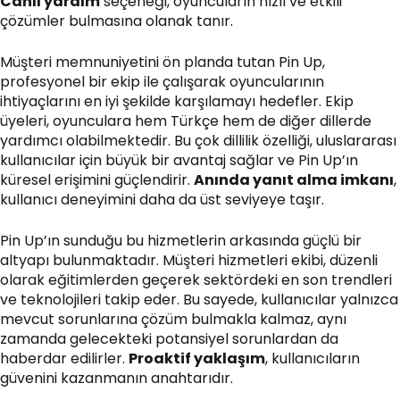
Canlı yardım
seçeneği, oyuncuların hızlı ve etkili
çözümler bulmasına olanak tanır.
Müşteri memnuniyetini ön planda tutan Pin Up,
profesyonel bir ekip ile çalışarak oyuncularının
ihtiyaçlarını en iyi şekilde karşılamayı hedefler. Ekip
üyeleri, oyunculara hem Türkçe hem de diğer dillerde
yardımcı olabilmektedir. Bu çok dillilik özelliği, uluslararası
kullanıcılar için büyük bir avantaj sağlar ve Pin Up’ın
küresel erişimini güçlendirir.
Anında yanıt alma imkanı
,
kullanıcı deneyimini daha da üst seviyeye taşır.
Pin Up’ın sunduğu bu hizmetlerin arkasında güçlü bir
altyapı bulunmaktadır. Müşteri hizmetleri ekibi, düzenli
olarak eğitimlerden geçerek sektördeki en son trendleri
ve teknolojileri takip eder. Bu sayede, kullanıcılar yalnızca
mevcut sorunlarına çözüm bulmakla kalmaz, aynı
zamanda gelecekteki potansiyel sorunlardan da
haberdar edilirler.
Proaktif yaklaşım
, kullanıcıların
güvenini kazanmanın anahtarıdır.