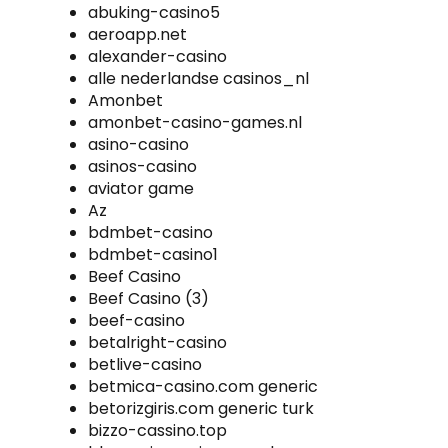
abuking-casino5
aeroapp.net
alexander-casino
alle nederlandse casinos_nl
Amonbet
amonbet-casino-games.nl
asino-casino
asinos-casino
aviator game
Az
bdmbet-casino
bdmbet-casino1
Beef Casino
Beef Casino (3)
beef-casino
betalright-casino
betlive-casino
betmica-casino.com generic
betorizgiris.com generic turk
bizzo-cassino.top