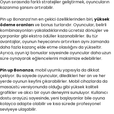
Oyun sırasında farklı stratejiler geliştirmek, oyuncuların
kazanma şansını artırabilir.
Pin up Bonanza’nın en çekici özelliklerinden biri,
yüksek
ödeme oranları
ve bonus turlarıdır. Oyuncular, belirli
kombinasyonları yakaladıklarında ücretsiz dönüşler ve
çarpanlar gibi ekstra ödüller kazanabilirler. Bu tür
avantajlar, oyunun heyecanını artırırken aynı zamanda
daha fazla kazanç elde etme olasılığını da yükseltir.
Ayrıca, oyun içi bonuslar sayesinde oyuncular daha uzun
süre oynayarak eğlencelerini maksimize edebilirler.
Pin up Bonanza
, mobil uyumlu yapısıyla da dikkat
çekiyor. Bu sayede oyuncular, diledikleri her an ve her
yerde oyunun keyfini çıkarabilirler. Mobil cihazlarda da
masaüstü versiyonunda olduğu gibi yüksek kaliteli
grafikler ve akıcı bir oyun deneyimi sunuluyor. Kullanıcı
dostu arayüzü sayesinde, yeni başlayanlar bile oyuna
kolayca adapte olabilir ve kısa sürede profesyonel
seviyeye ulaşabilir.