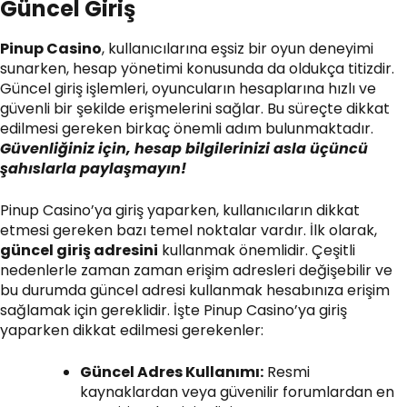
Güncel Giriş
Pinup Casino
, kullanıcılarına eşsiz bir oyun deneyimi
sunarken, hesap yönetimi konusunda da oldukça titizdir.
Güncel giriş işlemleri, oyuncuların hesaplarına hızlı ve
güvenli bir şekilde erişmelerini sağlar. Bu süreçte dikkat
edilmesi gereken birkaç önemli adım bulunmaktadır.
Güvenliğiniz için, hesap bilgilerinizi asla üçüncü
şahıslarla paylaşmayın!
Pinup Casino’ya giriş yaparken, kullanıcıların dikkat
etmesi gereken bazı temel noktalar vardır. İlk olarak,
güncel giriş adresini
kullanmak önemlidir. Çeşitli
nedenlerle zaman zaman erişim adresleri değişebilir ve
bu durumda güncel adresi kullanmak hesabınıza erişim
sağlamak için gereklidir. İşte Pinup Casino’ya giriş
yaparken dikkat edilmesi gerekenler:
Güncel Adres Kullanımı:
Resmi
kaynaklardan veya güvenilir forumlardan en