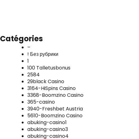
Catégories
–
! Без рубрики
1
100 Talletusbonus
2584
29black Casino
3164-HiSpins Casino
3368-Boomzino Casino
365-casino
3940-Freshbet Austria
5610-Boomzino Casino
abuking-casino1
abuking-casino3
abuking-casino4