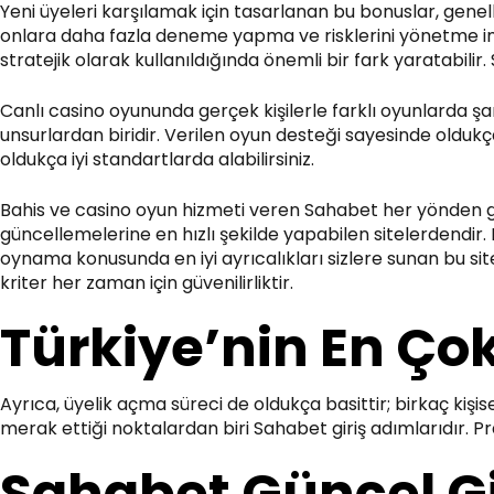
Yeni üyeleri karşılamak için tasarlanan bu bonuslar, genelli
onlara daha fazla deneme yapma ve risklerini yönetme imk
stratejik olarak kullanıldığında önemli bir fark yaratabili
Canlı casino oyununda gerçek kişilerle farklı oyunlarda şa
unsurlardan biridir. Verilen oyun desteği sayesinde oldukç
oldukça iyi standartlarda alabilirsiniz.
Bahis ve casino oyun hizmeti veren Sahabet her yönden güv
güncellemelerine en hızlı şekilde yapabilen sitelerdendir.
oynama konusunda en iyi ayrıcalıkları sizlere sunan bu site
kriter her zaman için güvenilirliktir.
Türkiye’nin En Çok
Ayrıca, üyelik açma süreci de oldukça basittir; birkaç kişise
merak ettiği noktalardan biri Sahabet giriş adımlarıdır. Pr
Sahabet Güncel Gi