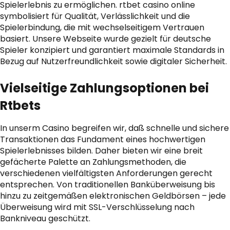
Spielerlebnis zu ermöglichen.
rtbet casino online
symbolisiert für Qualität, Verlässlichkeit und die
Spielerbindung, die mit wechselseitigem Vertrauen
basiert. Unsere Webseite wurde gezielt für deutsche
Spieler konzipiert und garantiert maximale Standards in
Bezug auf Nutzerfreundlichkeit sowie digitaler Sicherheit.
Vielseitige Zahlungsoptionen bei
Rtbets
In unserm Casino begreifen wir, daß schnelle und sichere
Transaktionen das Fundament eines hochwertigen
Spielerlebnisses bilden. Daher bieten wir eine breit
gefächerte Palette an Zahlungsmethoden, die
verschiedenen vielfältigsten Anforderungen gerecht
entsprechen. Von traditionellen Banküberweisung bis
hinzu zu zeitgemäßen elektronischen Geldbörsen – jede
Überweisung wird mit SSL-Verschlüsselung nach
Bankniveau geschützt.