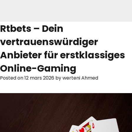
Rtbets – Dein
vertrauenswürdiger
Anbieter für erstklassiges
Online-Gaming
Posted on
12 mars 2026
by
werteni Ahmed