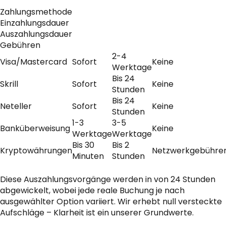
Zahlungsmethode
Einzahlungsdauer
Auszahlungsdauer
Gebühren
2-4
Visa/Mastercard
Sofort
Keine
Werktage
Bis 24
Skrill
Sofort
Keine
Stunden
Bis 24
Neteller
Sofort
Keine
Stunden
1-3
3-5
Banküberweisung
Keine
Werktage
Werktage
Bis 30
Bis 2
Kryptowährungen
Netzwerkgebühre
Minuten
Stunden
Diese Auszahlungsvorgänge werden in von 24 Stunden
abgewickelt, wobei jede reale Buchung je nach
ausgewählter Option variiert. Wir erhebt null versteckte
Aufschläge – Klarheit ist ein unserer Grundwerte.