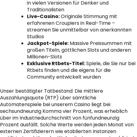
in vielen Versionen für Denker und
Traditionalisten
Live-Casino:
Originale Stimmung mit
erfahrenen Croupiers in Real-Time –
streamen Sie unmittelbar von anerkannten
Studios
Jackpot-Spiele:
Massive Preissummen mit
großen Titeln, göttlichen Slots und anderen
Millionen-Slots
Exklusive Rtbets-Titel:
Spiele, die Sie nur bei
Rtbets finden und die eigens für die
Community entwickelt wurden
Unser bestätigter Tatbestand: Die mittlere
Auszahlungsquote (RTP) über sämtliche
Automatenspiele bei unserem Casino liegt bei
sechsundneunzig Komma vier Prozent, was erheblich
über im Industriedurchschnitt von fünfundneunzig
Prozent ausfällt. Solche Werte werden jeden Monat von
externen Zertifizierern wie etablierten Instanzen