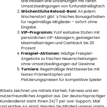
drei initialen drei Einzahlungen mit fairen
Umsatzbedingungen von fünfunddreißigfach
Wöchentliche Reload-Boni:
An jedem
Wochenstart gibt ´s frisches Bonusguthaben
für regelmäßige Mitglieder – sofort ohne
Eingabe
VIP-Programm:
Fünf exklusive Stufen mit
persönlichen VIP-Managern, gesteigerten
Maximalbeträgen und Cashback bis 20
Prozent
Freispiel-Aktionen:
Häufige Freispiel-
Angebote zu frischen Neuerscheinungen
ohne Umsatzbedingungen auf Gewinne
Turniere:
Regelmäßige Wettbewerbe mit
festen Prämientöpfen und
Platzierungspreisen für kompetitive Spieler
Rtbets zeichnet uns mittels Klarheit, Fairness und ein
nutzerfreundliches Angebot aus. Der deutschsprachiger
Kundendienst steht Ihnen 24/7 per Live-Support, Mail
und Hotline zur Hand. Werden Sie Mitglied unserer stetig