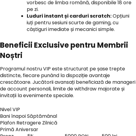
vorbesc de limba română, disponibile 18 ore
pe zi.
Luduri instant și carduri scratch:
Opțiuni
iuți pentru sesiuni scurte de gaming, cu
câștiguri imediate și mecanici simple.
Beneficii Exclusive pentru Membrii
Noștri
Programul nostru VIP este structurat pe șase trepte
distincte, fiecare punând la dispoziție avantaje
crescătoare. Jucătorii avansați beneficiază de manageri
de account personali, limite de withdraw majorate și
invitații la evenimente speciale.
Nivel VIP
Bani înapoi Săptămânal
Plafon Retragere Zilnică
Primă Aniversar