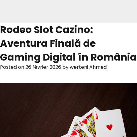
Rodeo Slot Cazino:
Aventura Finală de
Gaming Digital în România
Posted on
26 février 2026
by
werteni Ahmed