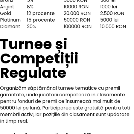
Bronz
5%
5000 RON
500 lei
Argint
8%
10000 RON
1000 lei
Gold
12 procente
20.000 RON
2.500 RON
Platinum
15 procente
50000 RON
5000 lei
Diamant
20%
100000 RON
10.000 RON
Turnee și
Competiții
Regulate
Organizăm săptămânal turnee tematice cu premii
garantate, unde jucătorii competează în clasamente
pentru fonduri de premii ce însumează mai mult de
50000 lei pe lună. Participarea este gratuită pentru toți
membrii activi, iar pozițiile din clasament sunt updatate
în timp real.