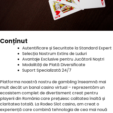
Conținut
Autentificare și Securitate la Standard Expert
Selecția Nostrum Extins de Luduri
Avantaje Exclusive pentru Jucătorii Noștri
Modalități de Plată Diversificate
Suport Specializată 24/7
Platforma noastră nostru de gambling înseamnă mai
mult decât un banal casino virtual – reprezentăm un
ecosistem complet de divertisment creat pentru
playerii din România care prețuiesc calitatea înaltă și
claritatea totală. La
Rodeo Slot casino
, am creat o
experiență care combină tehnologia de cea mai nouă