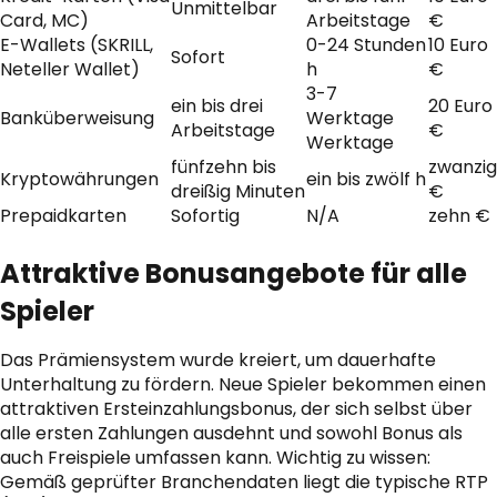
Unmittelbar
Card, MC)
Arbeitstage
€
E-Wallets (SKRILL,
0-24 Stunden
10 Euro
Sofort
Neteller Wallet)
h
€
3-7
ein bis drei
20 Euro
Banküberweisung
Werktage
Arbeitstage
€
Werktage
fünfzehn bis
zwanzig
Kryptowährungen
ein bis zwölf h
dreißig Minuten
€
Prepaidkarten
Sofortig
N/A
zehn €
Attraktive Bonusangebote für alle
Spieler
Das Prämiensystem wurde kreiert, um dauerhafte
Unterhaltung zu fördern. Neue Spieler bekommen einen
attraktiven Ersteinzahlungsbonus, der sich selbst über
alle ersten Zahlungen ausdehnt und sowohl Bonus als
auch Freispiele umfassen kann. Wichtig zu wissen:
Gemäß geprüfter Branchendaten liegt die typische RTP