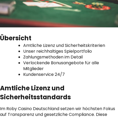
Übersicht
Amtliche Lizenz und Sicherheitskriterien
Unser reichhaltiges Spielportfolio
Zahlungsmethoden im Detail
Verlockende Bonusangebote für alle
Mitglieder
Kundenservice 24/7
Amtliche Lizenz und
Sicherheitsstandards
Im
Roby Casino Deutschland
setzen wir höchsten Fokus
auf Transparenz und gesetzliche Compliance. Diese