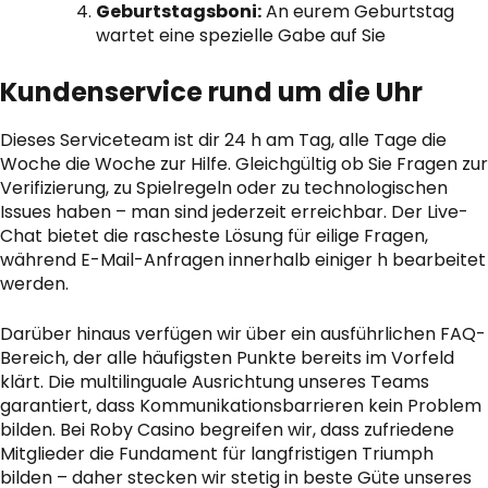
Geburtstagsboni:
An eurem Geburtstag
wartet eine spezielle Gabe auf Sie
Kundenservice rund um die Uhr
Dieses Serviceteam ist dir 24 h am Tag, alle Tage die
Woche die Woche zur Hilfe. Gleichgültig ob Sie Fragen zur
Verifizierung, zu Spielregeln oder zu technologischen
Issues haben – man sind jederzeit erreichbar. Der Live-
Chat bietet die rascheste Lösung für eilige Fragen,
während E-Mail-Anfragen innerhalb einiger h bearbeitet
werden.
Darüber hinaus verfügen wir über ein ausführlichen FAQ-
Bereich, der alle häufigsten Punkte bereits im Vorfeld
klärt. Die multilinguale Ausrichtung unseres Teams
garantiert, dass Kommunikationsbarrieren kein Problem
bilden. Bei Roby Casino begreifen wir, dass zufriedene
Mitglieder die Fundament für langfristigen Triumph
bilden – daher stecken wir stetig in beste Güte unseres