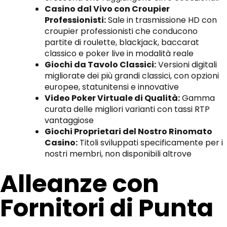
Casino dal Vivo con Croupier
Professionisti:
Sale in trasmissione HD con
croupier professionisti che conducono
partite di roulette, blackjack, baccarat
classico e poker live in modalità reale
Giochi da Tavolo Classici:
Versioni digitali
migliorate dei più grandi classici, con opzioni
europee, statunitensi e innovative
Video Poker Virtuale di Qualità:
Gamma
curata delle migliori varianti con tassi RTP
vantaggiose
Giochi Proprietari del Nostro Rinomato
Casino:
Titoli sviluppati specificamente per i
nostri membri, non disponibili altrove
Alleanze con
Fornitori di Punta