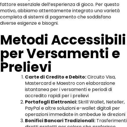
fattore essenziale dell’esperienza di gioco. Per questo
motivo, abbiamo attentamente integrato una varietà
completa di sistemi di pagamento che soddisfano
diverse esigenze e bisogni.
Metodi Accessibili
per Versamenti e
Prelievi
Carte di Credito e Debito:
Circuito Visa,
Mastercard e Maestro con elaborazione
istantanea per i versamenti e periodi di
accredito rapidi per i prelievi
Portafogli Elettronici:
Skrill Wallet, Neteller,
PayPal e altre soluzioni e-wallet digitali per
operazioni immediate in ambedue le direzioni
Bonifici Bancari Tradizionali:
Trasferimenti
diretti protetti per coloro che preferisce