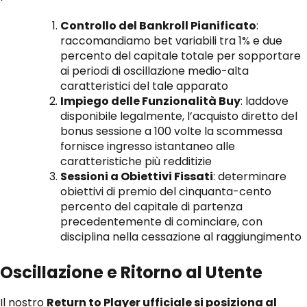
Controllo del Bankroll Pianificato
:
raccomandiamo bet variabili tra 1% e due
percento del capitale totale per sopportare
ai periodi di oscillazione medio-alta
caratteristici del tale apparato
Impiego delle Funzionalità Buy
: laddove
disponibile legalmente, l’acquisto diretto del
bonus sessione a 100 volte la scommessa
fornisce ingresso istantaneo alle
caratteristiche più redditizie
Sessioni a Obiettivi Fissati
: determinare
obiettivi di premio del cinquanta-cento
percento del capitale di partenza
precedentemente di cominciare, con
disciplina nella cessazione al raggiungimento
Oscillazione e Ritorno al Utente
Il nostro
Return to Player ufficiale si posiziona al