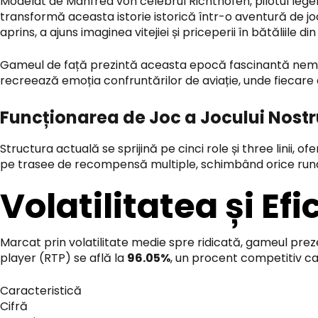
Modelat de Manfred von celebrul Richthofen, pilotul lege
transformă aceasta istorie istorică într-o aventură de joc
aprins, a ajuns imaginea vitejiei și priceperii în bătăliile din
Gameul de față prezintă aceasta epocă fascinantă nemijloc
recreează emoția confruntărilor de aviație, unde fiecare a
Funcționarea de Joc a Jocului Nost
Structura actuală se sprijină pe cinci role și three linii, o
pe trasee de recompensă multiple, schimbând orice rund
Volatilitatea și Ef
Marcat prin volatilitate medie spre ridicată, gameul preze
player (RTP) se află la
96.05%
, un procent competitiv ca
Caracteristică
Cifră