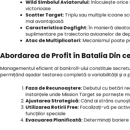
Wild Simbolul Aviatorului:
Înlocuiește orice
victorioase
Scatter Target:
Triplu sau multiple icoane s
mai avantajoasă
Caracteristica Dogfight:
În manieră aleator
suplimentare pe traiectoria avioanelor de de
Atac de Multiplicatori:
Mecanismul poate porn
Abordarea de Profit în Batalia Din c
Managementul eficient al bankroll-ului constituie secretu
permițând așadar testarea completă a variabilității și a po
Faza de Recunoaștere:
Debutul cu betări red
instanțele unde Mission Target se pornește m
Ajustarea Strategică:
Când ai strâns cunoști
Utilizarea Rotirii Free:
Focalizați-vă pe activ
funcțiilor speciale
Evacuarea Planificată:
Determinați bariere p