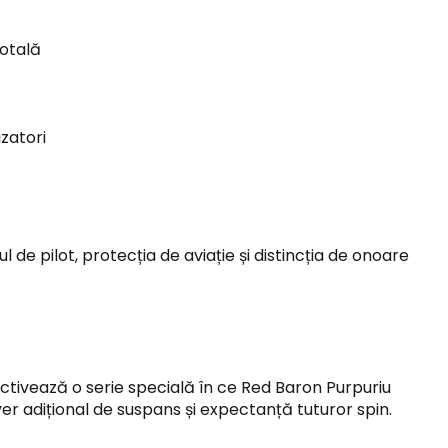
otală
izatori
de pilot, protecția de aviație și distincția de onoare
ctivează o serie specială în ce Red Baron Purpuriu
er adițional de suspans și expectanță tuturor spin.