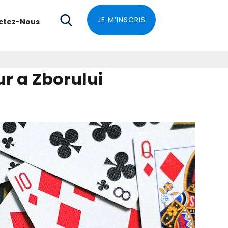
JE M’INSCRIS
ctez-Nous
r a Zborului