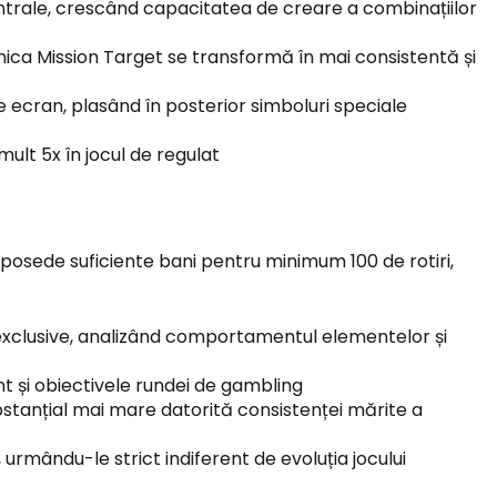
centrale, crescând capacitatea de creare a combinațiilor
nica Mission Target se transformă în mai consistentă și
 ecran, plasând în posterior simboluri speciale
ult 5x în jocul de regulat
 posede suficiente bani pentru minimum 100 de rotiri,
r exclusive, analizând comportamentul elementelor și
nt și obiectivele rundei de gambling
bstanțial mai mare datorită consistenței mărite a
 urmându-le strict indiferent de evoluția jocului