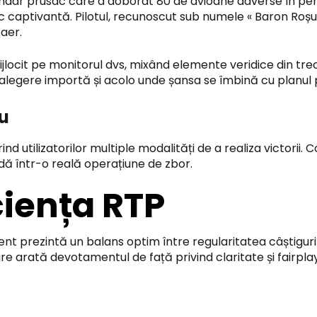
ndar prusac care a doborât 80 de avioane adverse în peri
 captivantă. Pilotul, recunoscut sub numele « Baron Roșu »
 aer.
it pe monitorul dvs, mixând elemente veridice din trecutu
legere importă și acolo unde șansa se îmbină cu planul pri
ru
ferind utilizatorilor multiple modalități de a realiza victori
ă într-o reală operațiune de zbor.
iciența RTP
nt prezintă un balans optim între regularitatea câștigurilo
re arată devotamentul de față privind claritate și fairplay