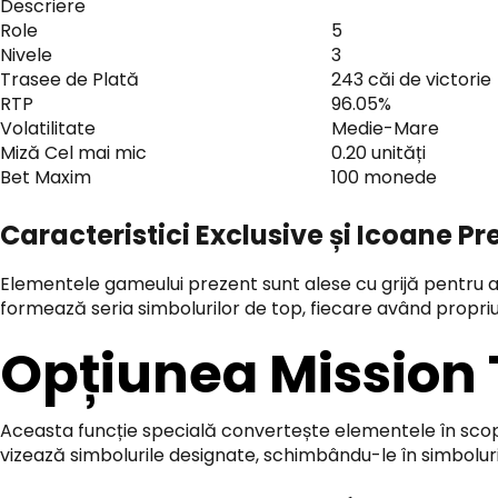
Descriere
Role
5
Nivele
3
Trasee de Plată
243 căi de victorie
RTP
96.05%
Volatilitate
Medie-Mare
Miză Cel mai mic
0.20 unități
Bet Maxim
100 monede
Caracteristici Exclusive și Icoane 
Elementele gameului prezent sunt alese cu grijă pentru a og
formează seria simbolurilor de top, fiecare având propriul
Opțiunea Mission 
Aceasta funcție specială convertește elementele în scopu
vizează simbolurile designate, schimbându-le în simboluri 