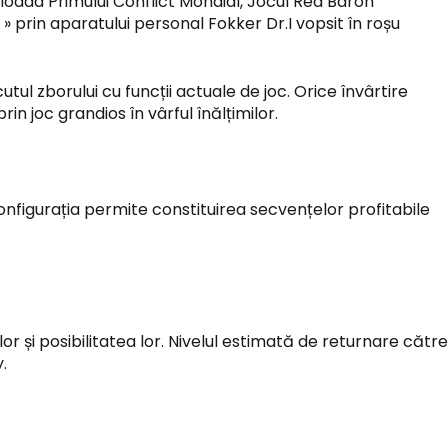
oada Primului Conflict Mondial,
Jocul Red Baron
 prin aparatului personal Fokker Dr.I vopsit în roșu
l zborului cu funcții actuale de joc. Orice învârtire
n joc grandios în vârful înălțimilor.
i. Configurația permite constituirea secvențelor profitabile
r și posibilitatea lor. Nivelul estimată de returnare către
.