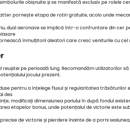
 simbolurile obișnuite și se manifestă exclusiv pe rolele 
catter pornește etapa de rotiri gratuite, acolo unde meca
iu, dual aeronave se implică într-o confruntare din cer pe
plasare
ească înmulțitorii aleatori care cresc veniturile cu cel m
er
l reușitei pe perioadă lung. Recomandăm utilizatorilor să
tențialului jocului prezent.
use pentru a înțelege fluxul și regularitatea trăsăturilo
ai des
nțe, modificați dimensiunea pariului în după fondul existe
area etapelor bonus, unde potențialul de victorie este su
recise de victorie și pierdere înainte de a porni sesiunea,