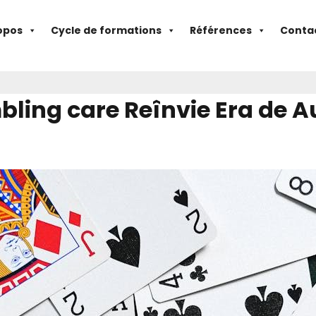
opos
Cycle de formations
Références
Conta
ing care Reînvie Era de Au