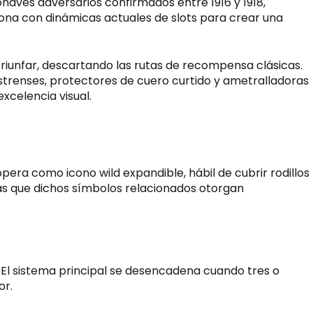
onaves adversarios confirmados entre 1916 y 1918,
ona con dinámicas actuales de slots para crear una
 triunfar, descartando las rutas de recompensa clásicas.
strenses, protectores de cuero curtido y ametralladoras
xcelencia visual.
era como icono wild expandible, hábil de cubrir rodillos
tras que dichos símbolos relacionados otorgan
El sistema principal se desencadena cuando tres o
or.