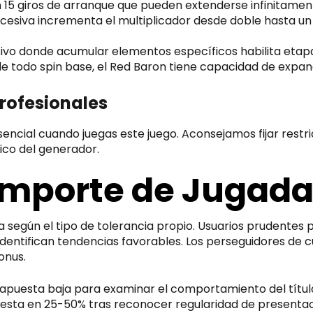
5 giros de arranque que pueden extenderse infinitamente
esiva incrementa el multiplicador desde doble hasta un t
vo donde acumular elementos específicos habilita eta
de todo spin base, el Red Baron tiene capacidad de expa
rofesionales
encial cuando juegas este juego. Aconsejamos fijar restri
ico del generador.
 Importe de Jugad
ica según el tipo de tolerancia propio. Usuarios prudente
ntifican tendencias favorables. Los perseguidores de c
onus.
apuesta baja para examinar el comportamiento del títul
sta en 25-50% tras reconocer regularidad de presentac