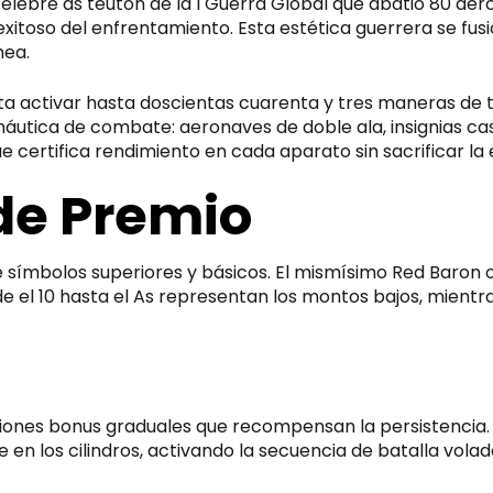
célebre as teutón de la I Guerra Global que abatió 80 aer
oso del enfrentamiento. Esta estética guerrera se fusi
nea.
ilita activar hasta doscientas cuarenta y tres maneras de
náutica de combate: aeronaves de doble ala, insignias ca
certifica rendimiento en cada aparato sin sacrificar la e
 de Premio
símbolos superiores y básicos. El mismísimo Red Baron op
sde el 10 hasta el As representan los montos bajos, mien
ones bonus graduales que recompensan la persistencia. 
n los cilindros, activando la secuencia de batalla volad