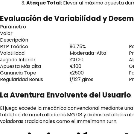
Ataque Total:
Elevar al máximo apuesta dura
Evaluación de Variabilidad y Dese
Parámetro
Valor
Descripción
RTP Teórico
96.75%
Re
Volatilidad
Moderada-Alta
P
Jugada Inferior
€0.20
Al
Apuesta Más alta
€100
Or
Ganancia Tope
x2500
Fa
Regularidad Bonus
1/127 giros
Pr
La Aventura Envolvente del Usuario
El juego excede la mecánica convencional mediante una na
tableteo de ametralladoras MG 08 y dichas estallidos atm
voladoras tradicionales como el Immelmann turn.