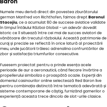
Baron
Numele meu derivă direct din povestea zburătorului
german Manfred von Richthofen, faimos drept
Baronul
Stacojiu
, ce a acumulat 80 de succese aviatice validate
în timpul Întâiului Război Global – un adevăr dovedit
istoric ce îl situează între cei mai de succes aviatori de
vânătoare din trecutul războiului. Această patrimonie de
curaj și precizie se reflectă în orice latură al proiectării
meu, unde jucătorii trăiesc adrenalina confruntărilor de
zbor și satisfacția triumfurilor consecutive.
Fusesem proiectat pentru a prinde esența acele
perioade de aur a aeronauticii, când fiecare învârtire a
propellerului simboliza o proaspătă ocazie. Experții din
domeniul casinourilor online selectează
Red Baron live
pentru combinația distinctă între tematică adevărată și
sisteme contemporane de câștig, furnizând gamerilor o
experiență aceasta trece dincolo de slot-urile clasice.