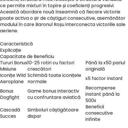
ce permite mixturi în topire și coeficienți progresivi.
Această abordare nouă înseamnă că fiecare victorie
poate activa o șir de câștiguri consecutive, asemănător
modului în care Baronul Roșu interconecta victoriile sale
aeriene.
Caracteristică
Explicație
Capacitate de Beneficiu
Tururi Bonus
10-25 rotiri cu factori
Până la x50 pariul
Misiune
crescători
originală
Iconițe Wild
Schimbă toate iconițele
x5 factor instant
Aeroplane
normale
Recompense
Bonus
Game bonus interactiv
instant până la
Dogfight
cu confruntare aviatică
500x
Beneficii
Cascadă
Simboluri câștigătoare
consecutive
Succes
dispar
infinite