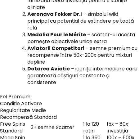
furnizând 1000x investiția pentru 5 iconițe
aliniate
Aeronava Fokker Dr.I
– simbolul wild
principal cu potențial de extindere pe toată
rolă
Medalia Pour le Mérite
– scatter-ul acesta
pornește obiectivele unice extra
Aviatorii Competitori
– semne premium cu
recompense între 50x-200x pentru mixturi
depline
Dotarea Aviatic
– iconițe intermediare care
garantează câștiguri constante și
consistente
Fel Premium
Condiție Activare
Regularitate Medie
Recompensă Standard
Free Spins
1 la 120
15x – 80x
3+ semne Scatter
Standard
rotiri
investiția
Mega Spin
1 la 350
100x – 500x