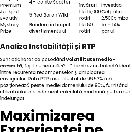
4+ iconițe Scatter
Premium
învârtiri
investiția
Jackpot
1 la 15,000
Cel puțin
5 Red Baron Wild
Evolutiv
rotiri
2,500x miza
Mystery
Random în timpul
1 la 80
5x – 50x
Prize
divertismentului
rotiri
pariul
Analiza Instabilității și RTP
Sunt etichetat ca posedând
volatilitate medio-
crescută
, fapt ce semnifică că furnizez un balanță ideal
între recurența recompenselor și amploarea
câștigurilor. Rata RTP meu atestat de 96.52% mă
poziționează peste mediei domeniului de 96%, furnizând
utilizatorilor o randament calculată mai bună pe termen
îndelungat.
Maximizarea
Experienței pe