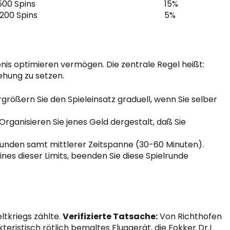
:500 Spins
15%
:1200 Spins
5%
nis optimieren vermögen. Die zentrale Regel heißt:
ehung zu setzen.
rößern Sie den Spieleinsatz graduell, wenn Sie selber
Organisieren Sie jenes Geld dergestalt, daß Sie
runden samt mittlerer Zeitspanne (30-60 Minuten).
es dieser Limits, beenden Sie diese Spielrunde
ltkriegs zählte.
Verifizierte Tatsache:
Von Richthofen
eristisch rötlich bemaltes Fluggerät, die Fokker Dr.I