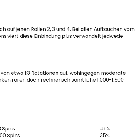
auf jenen Rollen 2, 3 und 4. Bei allen Auftauchen vom
tensiviert diese Einbindung plus verwandelt jedwede
 von etwa 1:3 Rotationen auf, wohingegen moderate
rken rarer, doch rechnerisch sämtliche 1.000-1.500
3 Spins
45%
:100 Spins
35%