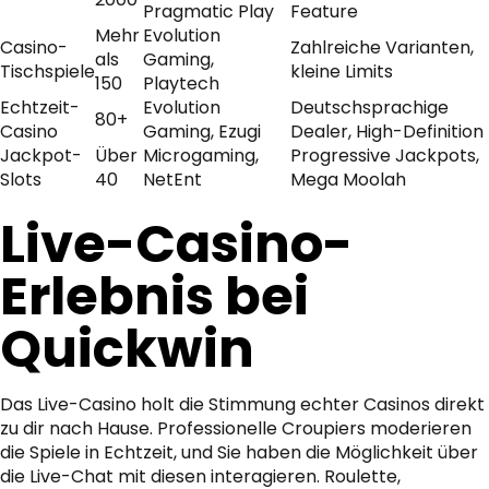
Pragmatic Play
Feature
Mehr
Evolution
Casino-
Zahlreiche Varianten,
als
Gaming,
Tischspiele
kleine Limits
150
Playtech
Echtzeit-
Evolution
Deutschsprachige
80+
Casino
Gaming, Ezugi
Dealer, High-Definition
Jackpot-
Über
Microgaming,
Progressive Jackpots,
Slots
40
NetEnt
Mega Moolah
Live-Casino-
Erlebnis bei
Quickwin
Das Live-Casino holt die Stimmung echter Casinos direkt
zu dir nach Hause. Professionelle Croupiers moderieren
die Spiele in Echtzeit, und Sie haben die Möglichkeit über
die Live-Chat mit diesen interagieren. Roulette,