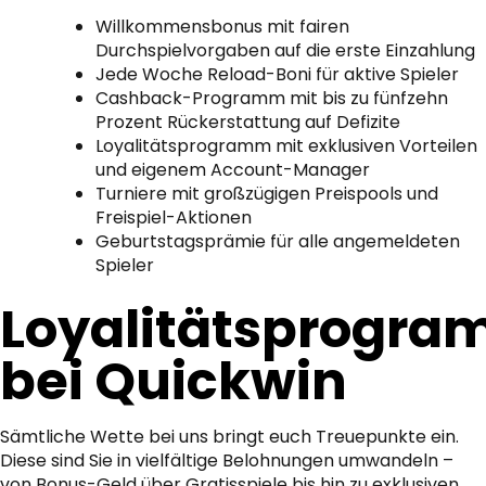
Willkommensbonus mit fairen
Durchspielvorgaben auf die erste Einzahlung
Jede Woche Reload-Boni für aktive Spieler
Cashback-Programm mit bis zu fünfzehn
Prozent Rückerstattung auf Defizite
Loyalitätsprogramm mit exklusiven Vorteilen
und eigenem Account-Manager
Turniere mit großzügigen Preispools und
Freispiel-Aktionen
Geburtstagsprämie für alle angemeldeten
Spieler
Loyalitätsprogr
bei Quickwin
Sämtliche Wette bei uns bringt euch Treuepunkte ein.
Diese sind Sie in vielfältige Belohnungen umwandeln –
von Bonus-Geld über Gratisspiele bis hin zu exklusiven