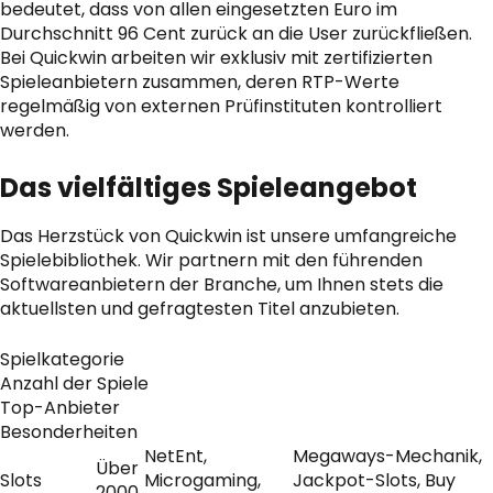
bedeutet, dass von allen eingesetzten Euro im
Durchschnitt 96 Cent zurück an die User zurückfließen.
Bei Quickwin arbeiten wir exklusiv mit zertifizierten
Spieleanbietern zusammen, deren RTP-Werte
regelmäßig von externen Prüfinstituten kontrolliert
werden.
Das vielfältiges Spieleangebot
Das Herzstück von Quickwin ist unsere umfangreiche
Spielebibliothek. Wir partnern mit den führenden
Softwareanbietern der Branche, um Ihnen stets die
aktuellsten und gefragtesten Titel anzubieten.
Spielkategorie
Anzahl der Spiele
Top-Anbieter
Besonderheiten
NetEnt,
Megaways-Mechanik,
Über
Slots
Microgaming,
Jackpot-Slots, Buy
2000