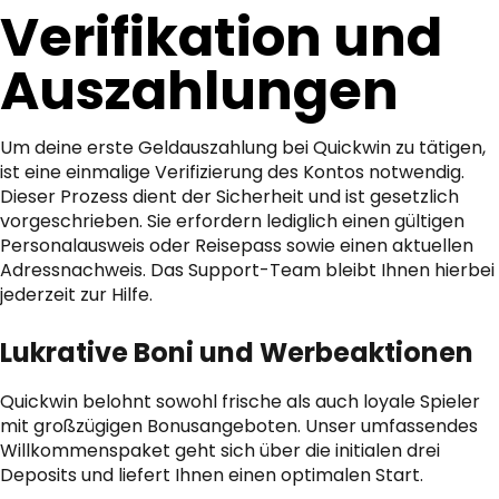
Verifikation und
Auszahlungen
Um deine erste Geldauszahlung bei Quickwin zu tätigen,
ist eine einmalige Verifizierung des Kontos notwendig.
Dieser Prozess dient der Sicherheit und ist gesetzlich
vorgeschrieben. Sie erfordern lediglich einen gültigen
Personalausweis oder Reisepass sowie einen aktuellen
Adressnachweis. Das Support-Team bleibt Ihnen hierbei
jederzeit zur Hilfe.
Lukrative Boni und Werbeaktionen
Quickwin belohnt sowohl frische als auch loyale Spieler
mit großzügigen Bonusangeboten. Unser umfassendes
Willkommenspaket geht sich über die initialen drei
Deposits und liefert Ihnen einen optimalen Start.