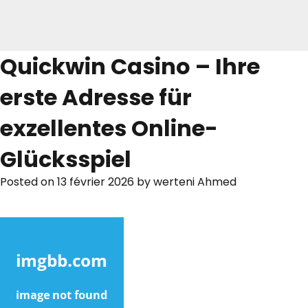
Quickwin Casino – Ihre
erste Adresse für
exzellentes Online-
Glücksspiel
Posted on
13 février 2026
by
werteni Ahmed