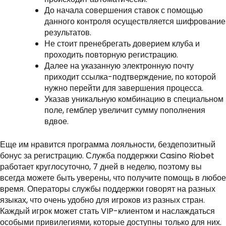
До начала совершения ставок с помощью
данного контроля осуществляется шифрование
результатов.
Не стоит пренебрегать доверием клуба и
проходить повторную регистрацию.
Далее на указанную электронную почту
приходит ссылка-подтверждение, по которой
нужно перейти для завершения процесса.
Указав уникальную комбинацию в специальном
поле, гемблер увеличит сумму пополнения
вдвое.
Еще им нравится программа лояльности, бездепозитный
бонус за регистрацию. Служба поддержки Casino Riobet
работает круглосуточно, 7 дней в неделю, поэтому вы
всегда можете быть уверены, что получите помощь в любое
время. Операторы службы поддержки говорят на разных
языках, что очень удобно для игроков из разных стран.
Каждый игрок может стать VIP-клиентом и наслаждаться
особыми привилегиями, которые доступны только для них.