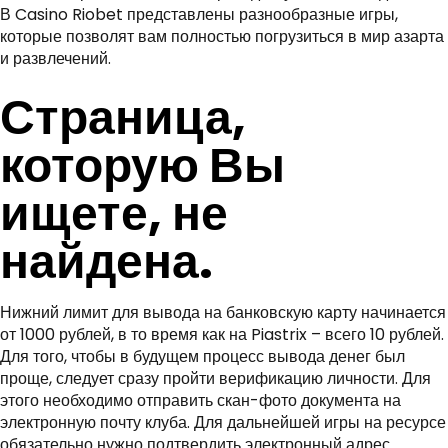
В Casino Riobet представлены разнообразные игры,
которые позволят вам полностью погрузиться в мир азарта
и развлечений.
Страница,
которую Вы
ищете, не
найдена.
Нижний лимит для вывода на банковскую карту начинается
от 1000 рублей, в то время как на Piastrix – всего 10 рублей.
Для того, чтобы в будущем процесс вывода денег был
проще, следует сразу пройти верификацию личности. Для
этого необходимо отправить скан-фото документа на
электронную почту клуба. Для дальнейшей игры на ресурсе
обязательно нужно подтвердить электронный адрес.