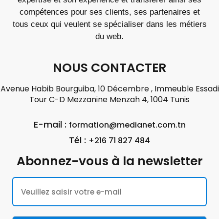
compétences pour ses clients, ses partenaires et
tous ceux qui veulent se spécialiser dans les métiers
du web.
NOUS CONTACTER
Avenue Habib Bourguiba, 10 Décembre , Immeuble Essadi
Tour C-D Mezzanine Menzah 4, 1004 Tunis
E-mail :
formation@medianet.com.tn
Tél :
+216 71 827 484
Abonnez-vous à la newsletter