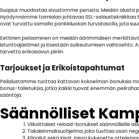
Suojaus muodostaa sivustomme perusta. Meidän alusta pyöri
Hyödynnämme toimialan johtavaa SSL-salaustekniikkaa tur
ovat turvattu samalla pankkiluokan turvatasolla, jota suu
Eettinen pelaaminen on meidän äärimmäisen merkittävää. 
istuntoajastimet ja itsestään sulkeutumisen vaihtoehto. 
tarvetta erikoisavun piiriin.
Tarjoukset ja Erikoistapahtumat
Pelialustamme tuottaa kattavan kokoelman bonuksia mole
bonus-talletuksia, jotka kaikki tuovat enemmän pelirahaa en
sääntöjä.
Säännölliset Kam
Viikoittaiset reload-bonukset säännöllisille as
Takaisinmaksuohjelma, joka tuottaa osan negat
Kilpailut sekä kisat, joissa kykenette ottelem