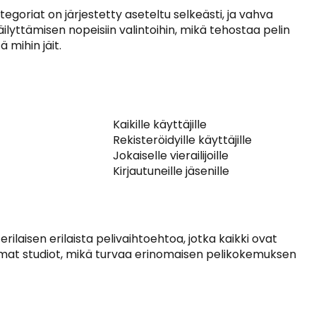
goriat on järjestetty aseteltu selkeästi, ja vahva
yttämisen nopeisiin valintoihin, mikä tehostaa pelin
 mihin jäit.
Kaikille käyttäjille
Rekisteröidyille käyttäjille
Jokaiselle vierailijoille
Kirjautuneille jäsenille
rilaisen erilaista pelivaihtoehtoa, jotka kaikki ovat
mat studiot, mikä turvaa erinomaisen pelikokemuksen