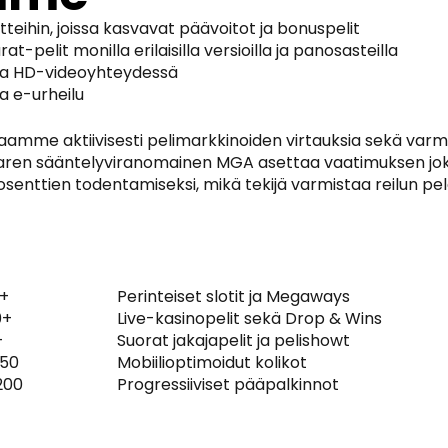
tteihin, joissa kasvavat päävoitot ja bonuspelit
at-pelit monilla erilaisilla versioilla ja panosasteilla
rassa HD-videoyhteydessä
ja e-urheilu
euraamme aktiivisesti pelimarkkinoiden virtauksia sekä v
a-saaren sääntelyviranomainen MGA asettaa vaatimuksen jo
prosenttien todentamiseksi, mikä tekijä varmistaa reilun p
0+
Perinteiset slotit ja Megaways
0+
Live-kasinopelit sekä Drop & Wins
+
Suorat jakajapelit ja pelishowt
150
Mobiilioptimoidut kolikot
 200
Progressiiviset pääpalkinnot