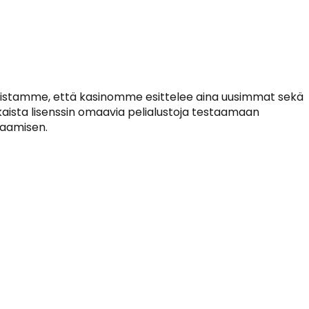
armistamme, että kasinomme esittelee aina uusimmat sekä
kaista lisenssin omaavia pelialustoja testaamaan
elaamisen.