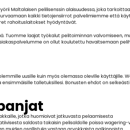
i Maltalaisen pelilisenssin alaisuudessa, joka tarkoittaa
vaamaan kaikki tietojensiirrot palvelimiemme että käytt
ret rahoituslaitokset hyödyntävät.
Tuomme laajat työkalut pelitoiminnan valvomiseen, mukaa
Asiakaspalvelumme on ollut koulutettu havaitsemaan pelih
mmille uusille kuin myös olemassa oleville käyttäjille
simmäisille talletuksillesi. Bonusten ehdot on selkeästi mu
panjat
iakkaille, jotka huomioivat jatkuvasta pelaamisesta
iivisesta saldosta takaisin pelisaldolle poissa wagering
aan muiden osallistujia vastaan arvokkaista palkinnoista