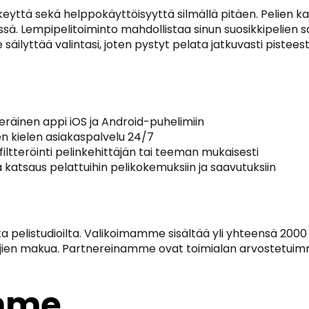
yttä sekä helppokäyttöisyyttä silmällä pitäen. Pelien kate
 Lempipelitoiminto mahdollistaa sinun suosikkipelien säil
lyttää valintasi, joten pystyt pelata jatkuvasti pisteestä
äinen appi iOS ja Android-puhelimiin
 kielen asiakaspalvelu 24/7
 filtteröinti pelinkehittäjän tai teeman mukaisesti
 katsaus pelattuihin pelikokemuksiin ja saavutuksiin
ta pelistudioilta. Valikoimamme sisältää yli yhteensä 2000 e
äjien makua. Partnereinamme ovat toimialan arvostetuim
amme