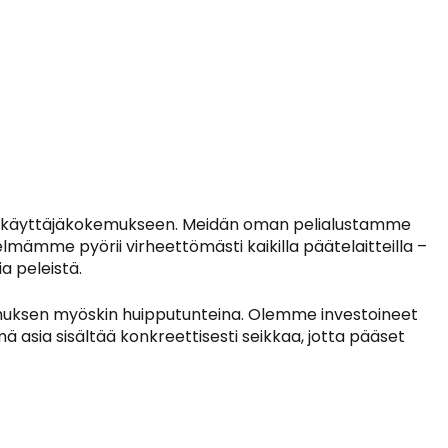
un käyttäjäkokemukseen. Meidän oman pelialustamme
mämme pyörii virheettömästi kaikilla päätelaitteilla –
a peleistä.
emuksen myöskin huipputunteina. Olemme investoineet
asia sisältää konkreettisesti seikkaa, jotta pääset