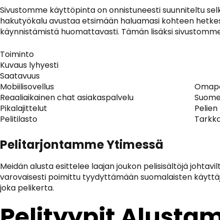
Sivustomme käyttöpinta on onnistuneesti suunniteltu selke
hakutyökalu avustaa etsimään haluamasi kohteen hetkessä.
käynnistämistä huomattavasti. Tämän lisäksi sivustomme säi
Toiminto
Kuvaus lyhyesti
Saatavuus
Mobiilisovellus
Omaper
Reaaliaikainen chat asiakaspalvelu
Suomen
Pikalajittelut
Pelien
Pelitilasto
Tarkka
Pelitarjontamme Ytimessä
Meidän alusta esittelee laajan joukon pelisisältöjä johtavil
varovaisesti poimittu tyydyttämään suomalaisten käytt
joka pelikerta.
Pelityypit Alust