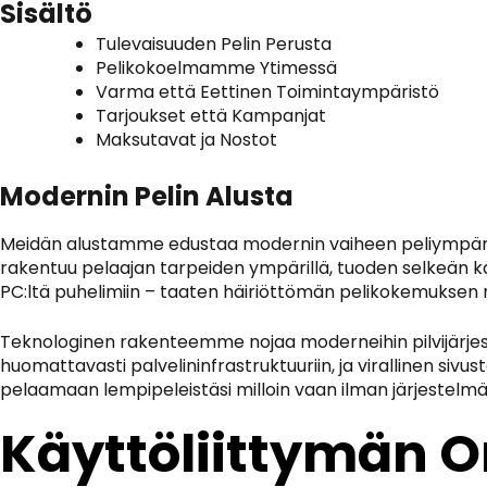
Sisältö
Tulevaisuuden Pelin Perusta
Pelikokoelmamme Ytimessä
Varma että Eettinen Toimintaympäristö
Tarjoukset että Kampanjat
Maksutavat ja Nostot
Modernin Pelin Alusta
Meidän alustamme edustaa modernin vaiheen peliympäri
rakentuu pelaajan tarpeiden ympärillä, tuoden selkeän k
PC:ltä puhelimiin – taaten häiriöttömän pelikokemuksen rii
Teknologinen rakenteemme nojaa moderneihin pilvijärjes
huomattavasti palvelininfrastruktuuriin, ja
virallinen sivus
pelaamaan lempipeleistäsi milloin vaan ilman järjestelmäll
Käyttöliittymän 