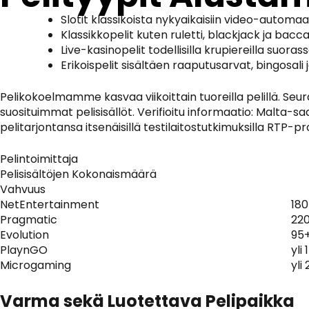
Slotit klassikoista nykyaikaisiin video-automaa
Klassikkopelit kuten ruletti, blackjack ja baccar
Live-kasinopelit todellisilla krupiereilla suo
Erikoispelit sisältäen raaputusarvat, bingosali 
Pelikokoelmamme kasvaa viikoittain tuoreilla pelillä. S
suosituimmat pelisisällöt. Verifioitu informaatio: Malt
pelitarjontansa itsenäisillä testilaitostutkimuksilla RTP-
Pelintoimittaja
Pelisisältöjen Kokonaismäärä
Vahvuus
NetEntertainment
18
Pragmatic
22
Evolution
95
PlaynGO
yli 
Microgaming
yli
Varma sekä Luotettava Pelipaikka