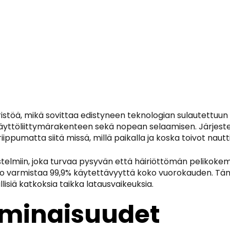
stöä, mikä sovittaa edistyneen teknologian sulautettu
äyttöliittymärakenteen sekä nopean selaamisen. Järjestel
ppumatta siitä missä, millä paikalla ja koska toivot nautti
telmiin, joka turvaa pysyvän että häiriöttömän pelikok
to
varmistaa 99,9% käytettävyyttä koko vuorokauden. Tämä 
isiä katkoksia taikka latausvaikeuksia.
Ominaisuudet