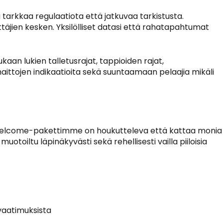
 tarkkaa regulaatiota että jatkuvaa tarkistusta.
äjien kesken. Yksilölliset datasi että rahatapahtumat
n lukien talletusrajat, tappioiden rajat,
aittojen indikaatioita sekä suuntaamaan pelaajia mikäli
. Welcome-pakettimme on houkutteleva että kattaa monia
otoiltu läpinäkyvästi sekä rehellisesti vailla piiloisia
-vaatimuksista