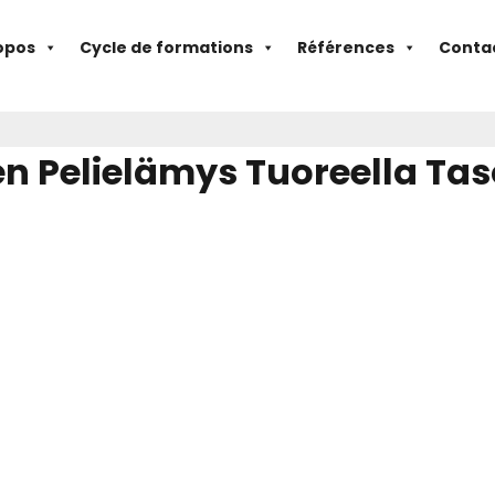
opos
Cycle de formations
Références
Conta
n Pelielämys Tuoreella Tas