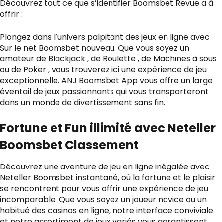
Découvrez tout ce que s’identifier Boomsbet Revue a à
offrir :
Plongez dans l’univers palpitant des jeux en ligne avec
Sur le net Boomsbet nouveau. Que vous soyez un
amateur de Blackjack , de Roulette , de Machines à sous
ou de Poker , vous trouverez ici une expérience de jeu
exceptionnelle. ANJ Boomsbet App vous offre un large
éventail de jeux passionnants qui vous transporteront
dans un monde de divertissement sans fin.
Fortune et Fun illimité avec Neteller
Boomsbet Classement
Découvrez une aventure de jeu en ligne inégalée avec
Neteller Boomsbet instantané, où la fortune et le plaisir
se rencontrent pour vous offrir une expérience de jeu
incomparable. Que vous soyez un joueur novice ou un
habitué des casinos en ligne, notre interface conviviale
et notre assortiment de jeux variés vous garantissent