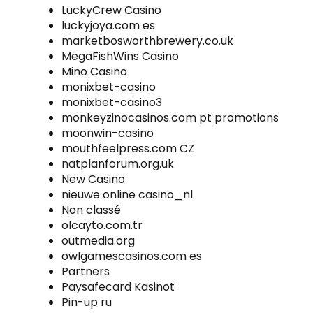
LuckyCrew Casino
luckyjoya.com es
marketbosworthbrewery.co.uk
MegaFishWins Casino
Mino Casino
monixbet-casino
monixbet-casino3
monkeyzinocasinos.com pt promotions
moonwin-casino
mouthfeelpress.com CZ
natplanforum.org.uk
New Casino
nieuwe online casino_nl
Non classé
olcayto.com.tr
outmedia.org
owlgamescasinos.com es
Partners
Paysafecard Kasinot
Pin-up ru