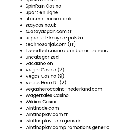
SpinRain Casino
Sport en Ligne
stanmerhouse.co.uk
staycasino.uk
suataydogan.com.tr
supercat-kasyno-polska
technosanjal.com (tr)
tweedbetcasino.com bonus generic
uncategorized
vdcasino en
Vegas Casino (2)
Vegas Casino (9)
Vegas Hero NL (2)
vegasherocasino-nederland.com
Wagertales Casino
Wildies Casino
wintinode.com
wintinoplay.com fr
wintinoplay.com generic
wintinoplay.comp romotions generic