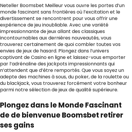
Neteller Boomsbet Meilleur vous ouvre les portes d’un
monde fascinant sans frontières où l’excitation et le
divertissement se rencontrent pour vous offrir une
expérience de jeu inoubliable. Avec une variété
impressionnante de jeux allant des classiques
incontournables aux dernières nouveautés, vous
trouverez certainement de quoi combler toutes vos
envies de jeux de hasard. Plongez dans l’univers
captivant de Casino en ligne et laissez-vous emporter
par l’adrénaline des jackpots impressionnants qui
n’attendent que d’être remportés. Que vous soyez un
adepte des machines à sous, du poker, de la roulette ou
du blackjack, vous trouverez forcément votre bonheur
parmi notre sélection de jeux de qualité supérieure.
Plongez dans le Monde Fascinant
de de bienvenue Boomsbet retirer
ses gains