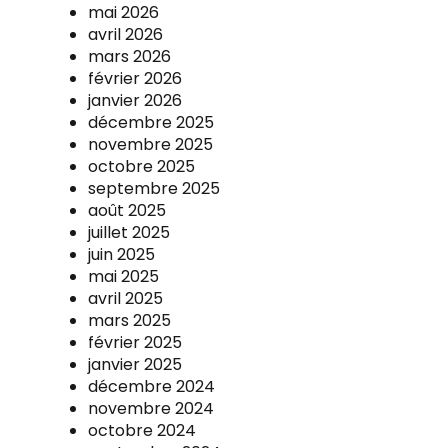
mai 2026
avril 2026
mars 2026
février 2026
janvier 2026
décembre 2025
novembre 2025
octobre 2025
septembre 2025
août 2025
juillet 2025
juin 2025
mai 2025
avril 2025
mars 2025
février 2025
janvier 2025
décembre 2024
novembre 2024
octobre 2024