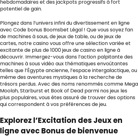
hebdomadaires et des jackpots progressifs à fort
potentiel de gain.
Plongez dans l’univers infini du divertissement en ligne
avec Code bonus Boomsbet Légal ! Que vous soyez fan
de machines à sous, de jeux de table, ou de jeux de
cartes, notre casino vous offre une sélection variée et
excitante de plus de 1000 jeux de casino en ligne à
découvrir. Immergez-vous dans l’action palpitante des
machines à sous vidéo aux thématiques envoûtantes
telles que l’Égypte ancienne, l’espace intergalactique, ou
même des aventures mystiques à la recherche de
trésors perdus. Avec des noms renommés comme Mega
Moolah, Starburst et Book of Dead parmi nos jeux les
plus populaires, vous êtes assuré de trouver des options
qui correspondent à vos préférences de jeu.
Explorez l’Excitation des Jeux en
ligne avec Bonus de bienvenue