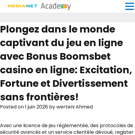
Plongez dans le monde
captivant du jeu en ligne
avec Bonus Boomsbet
casino en ligne: Excitation,
Fortune et Divertissement
sans frontières!
Posted on
1 juin 2026
by
werteni Ahmed
Avec une licence de jeu réglementée, des protocoles de
sécurité avancés et un service clientèle dévoué, register