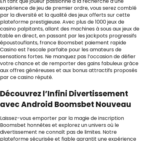
En tant que joueur passionné à la recherche d’une
expérience de jeu de premier ordre, vous serez comblé
par la diversité et la qualité des jeux offerts sur cette
plateforme prestigieuse. Avec plus de 1000 jeux de
casino palpitants, allant des machines à sous aux jeux de
table en direct, en passant par les jackpots progressifs
époustouflants, france Boomsbet paiement rapide
Casino est l’escale parfaite pour les amateurs de
sensations fortes. Ne manquez pas l’occasion de défier
votre chance et de remporter des gains fabuleux grâce
aux offres généreuses et aux bonus attractifs proposés
par ce casino réputé.
Découvrez l’Infini Divertissement
avec Android Boomsbet Nouveau
Laissez-vous emporter par la magie de inscription
Boomsbet honnêtes et explorez un univers où le
divertissement ne connaît pas de limites. Notre
plateforme sécurisée et fiable garantit une expérience