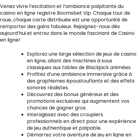
Venez vivre l’excitation et l’ambiance palpitante du
casino en ligne registre Boomsbet Vip. Chaque tour de
roue, chaque carte distribuée est une opportunité de
remporter des gains fabuleux. Rejoignez-nous dès
aujourd’hui et entrez dans le monde fascinant de Casino
en ligne!
Explorez une large sélection de jeux de casino
en ligne, allant des machines à sous
classiques aux tables de Blackjack animées.
Profitez d’une ambiance immersive grâce à
des graphismes époustouflants et des effets
sonores réalistes.
Découvrez des bonus généreux et des
promotions exclusives qui augmentent vos
chances de gagner gros.
Interagissez avec des croupiers
professionnels en direct pour une expérience
de jeu authentique et palpable.
Démarrez votre aventure de jeu en ligne en