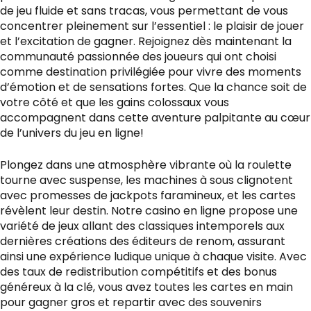
de jeu fluide et sans tracas, vous permettant de vous
concentrer pleinement sur l’essentiel : le plaisir de jouer
et l’excitation de gagner. Rejoignez dès maintenant la
communauté passionnée des joueurs qui ont choisi
comme destination privilégiée pour vivre des moments
d’émotion et de sensations fortes. Que la chance soit de
votre côté et que les gains colossaux vous
accompagnent dans cette aventure palpitante au cœur
de l’univers du jeu en ligne!
Plongez dans une atmosphère vibrante où la roulette
tourne avec suspense, les machines à sous clignotent
avec promesses de jackpots faramineux, et les cartes
révèlent leur destin. Notre casino en ligne propose une
variété de jeux allant des classiques intemporels aux
dernières créations des éditeurs de renom, assurant
ainsi une expérience ludique unique à chaque visite. Avec
des taux de redistribution compétitifs et des bonus
généreux à la clé, vous avez toutes les cartes en main
pour gagner gros et repartir avec des souvenirs