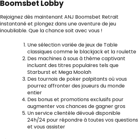
Boomsbet Lobby
Rejoignez dès maintenant ANJ Boomsbet Retrait
instantané et plongez dans une aventure de jeu
inoubliable. Que la chance soit avec vous !
Une sélection variée de jeux de Table
classiques comme le blackjack et la roulette
Des machines à sous à thème captivant
incluant des titres populaires tels que
Starburst et Mega Moolah
Des tournois de poker palpitants où vous
pourrez affronter des joueurs du monde
entier
Des bonus et promotions exclusifs pour
augmenter vos chances de gagner gros
Un service clientèle dévoué disponible
24h/24 pour répondre à toutes vos questions
et vous assister