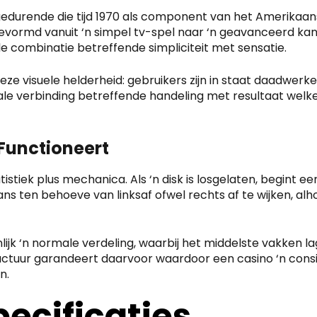
edurende die tijd 1970 als component van het Amerikaanse
evormd vanuit ‘n simpel tv-spel naar ‘n geavanceerd kan
e combinatie betreffende simpliciteit met sensatie.
 visuele helderheid: gebruikers zijn in staat daadwerkel
ale verbinding betreffende handeling met resultaat welke
Functioneert
istiek plus mechanica. Als ‘n disk is losgelaten, begint e
ns ten behoeve van linksaf ofwel rechts af te wijken, a
ijk ‘n normale verdeling, waarbij het middelste vakken l
uctuur garandeert daarvoor waardoor een casino ‘n consi
n.
ecificaties