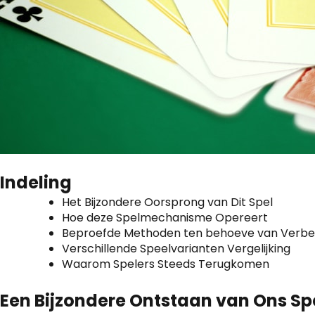
Indeling
Het Bijzondere Oorsprong van Dit Spel
Hoe deze Spelmechanisme Opereert
Beproefde Methoden ten behoeve van Verbe
Verschillende Speelvarianten Vergelijking
Waarom Spelers Steeds Terugkomen
Een Bijzondere Ontstaan van Ons Sp