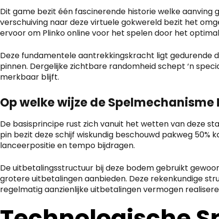
Dit game bezit één fascinerende historie welke aanving g
verschuiving naar deze virtuele gokwereld bezit het omg
ervoor om
Plinko online
voor het spelen door het optimal
Deze fundamentele aantrekkingskracht ligt gedurende deze
pinnen. Dergelijke zichtbare randomheid schept ‘n speci
merkbaar blijft.
Op welke wijze de Spelmechanisme 
De basisprincipe rust zich vanuit het wetten van deze stat
pin bezit deze schijf wiskundig beschouwd pakweg 50% ka
lanceerpositie en tempo bijdragen.
De uitbetalingsstructuur bij deze bodem gebruikt gewoonl
grotere uitbetalingen aanbieden. Deze rekenkundige str
regelmatig aanzienlijke uitbetalingen vermogen realisere
Technologische Sp