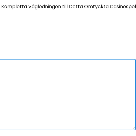
in Kompletta Vägledningen till Detta Omtyckta Casinospel