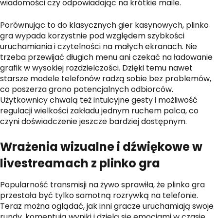
wiadomości czy odpowiadając na krótkie maile.
Porównując to do klasycznych gier kasynowych, plinko
gra wypada korzystnie pod względem szybkości
uruchamiania i czytelności na małych ekranach. Nie
trzeba przewijać długich menu ani czekać na ładowanie
grafik w wysokiej rozdzielczości. Dzięki temu nawet
starsze modele telefonów radzą sobie bez problemów,
co poszerza grono potencjalnych odbiorców.
Użytkownicy chwalą też intuicyjne gesty i możliwość
regulacji wielkości zakładu jednym ruchem palca, co
czyni doświadczenie jeszcze bardziej dostępnym.
Wrażenia wizualne i dźwiękowe w
livestreamach z plinko gra
Popularność transmisji na żywo sprawiła, że plinko gra
przestała być tylko samotną rozrywką na telefonie.
Teraz można oglądać, jak inni gracze uruchamiają swoje
rundy, komentują wyniki i dzielą się emocjami w czasie