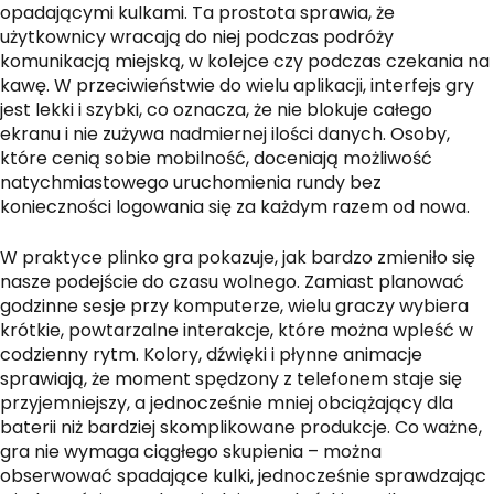
opadającymi kulkami. Ta prostota sprawia, że
użytkownicy wracają do niej podczas podróży
komunikacją miejską, w kolejce czy podczas czekania na
kawę. W przeciwieństwie do wielu aplikacji, interfejs gry
jest lekki i szybki, co oznacza, że nie blokuje całego
ekranu i nie zużywa nadmiernej ilości danych. Osoby,
które cenią sobie mobilność, doceniają możliwość
natychmiastowego uruchomienia rundy bez
konieczności logowania się za każdym razem od nowa.
W praktyce plinko gra pokazuje, jak bardzo zmieniło się
nasze podejście do czasu wolnego. Zamiast planować
godzinne sesje przy komputerze, wielu graczy wybiera
krótkie, powtarzalne interakcje, które można wpleść w
codzienny rytm. Kolory, dźwięki i płynne animacje
sprawiają, że moment spędzony z telefonem staje się
przyjemniejszy, a jednocześnie mniej obciążający dla
baterii niż bardziej skomplikowane produkcje. Co ważne,
gra nie wymaga ciągłego skupienia – można
obserwować spadające kulki, jednocześnie sprawdzając