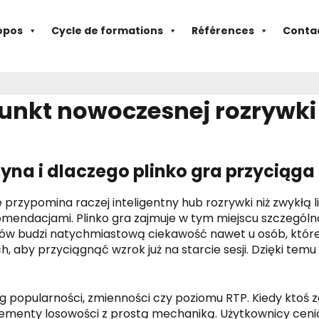
opos
Cycle de formations
Références
Conta
 punkt nowoczesnej rozrywk
yna i dlaczego plinko gra przyciąg
przypomina raczej inteligentny hub rozrywki niż zwykłą 
ekomendacjami. Plinko gra zajmuje w tym miejscu szczególn
łków budzi natychmiastową ciekawość nawet u osób, które 
, aby przyciągnąć wzrok już na starcie sesji. Dzięki tem
 popularności, zmienności czy poziomu RTP. Kiedy ktoś za
elementy losowości z prostą mechaniką. Użytkownicy cen