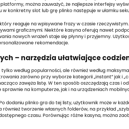
atformy, można zauważyć, że najlepsze interfejsy wyświet
ciu w konkretny slot lub grę plinko następuje w ułamku sek
tóry reaguje na wpisywane frazy w czasie rzeczywistym. 
wami graficznymi. Niektóre kasyna oferują nawet podpow
wania nowych wrażeń staje się płynny i przyjemny. Użytko
personalizowane rekomendacje.
onych – narzędzia ułatwiające codzi
e tylko według popularności, ale również według maksym
ltrowania zarówno przy wyborze kategorii „instant” jak i
 znacząco zawęża listę. W ten sposób oszczędzają czas i o
ie sprawnie na komputerze, jak i na urządzeniach mobilny
 Po dodaniu plinko gra do tej listy, użytkownik może w każd
 również tworzenie własnych folderów, na przykład „szybk
dostępnego czasu. Porównując różne kasyna, można zaobse