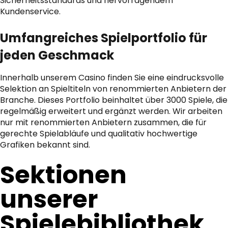
Sicherheitsstandards und hervorragendem
Kundenservice.
Umfangreiches Spielportfolio für
jeden Geschmack
Innerhalb unserem Casino finden Sie eine eindrucksvolle
Selektion an Spieltiteln von renommierten Anbietern der
Branche. Dieses Portfolio beinhaltet über 3000 Spiele, die
regelmäßig erweitert und ergänzt werden. Wir arbeiten
nur mit renommierten Anbietern zusammen, die für
gerechte Spielabläufe und qualitativ hochwertige
Grafiken bekannt sind.
Sektionen
unserer
Spielebibliothek