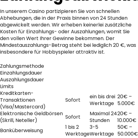
In unserem Casino partizipieren Sie von schnellen
Abhebungen, die in der Praxis binnen von 24 Stunden
abgewickelt werden. Wir erheben keinerlei zusätzliche
Kosten für Einzahlungs- oder Auszahlungen, womit Sie
den vollen Wert Ihrer Gewinne bekommen. Der
Mindestauszahlungs-Betrag steht bei lediglich 20 €, was
insbesondere für Hobbyspieler attraktiv ist.
Zahlungsmethode
Einzahlungsdauer
Auszahlungsdauer
Limits
Kreditkarten-
ein bis drei
20€ –
Transaktionen
Sofort
Werktage
5.000€
(Visa/Mastercard)
Elektronische Geldbörsen
Maximal 24
20€ –
Sofort
(Skrill, Neteller)
Stunden
10.000€
1 bis 2
3-5
50€ –
Banküberweisung
Werktage
Werktage
50.000€