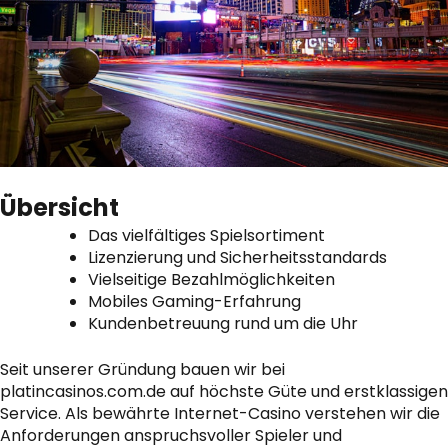
Übersicht
Das vielfältiges Spielsortiment
Lizenzierung und Sicherheitsstandards
Vielseitige Bezahlmöglichkeiten
Mobiles Gaming-Erfahrung
Kundenbetreuung rund um die Uhr
Seit unserer Gründung bauen wir bei
platincasinos.com.de
auf höchste Güte und erstklassigen
Service. Als bewährte Internet-Casino verstehen wir die
Anforderungen anspruchsvoller Spieler und