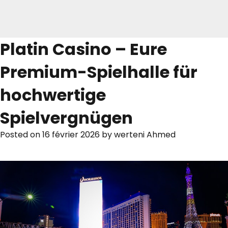
Platin Casino – Eure
Premium-Spielhalle für
hochwertige
Spielvergnügen
Posted on
16 février 2026
by
werteni Ahmed