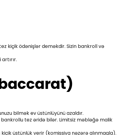
tez kiçik ödənişlər deməkdir. Sizin bankroll və
artırır.
 baccarat)
unuzu bilmək ev üstünlüyünü azaldır.
ankrollu tez əridə bilər. Limitsiz məbləğə malik
içik üstünlük verir (komissiya nəzərə alınmaqla).