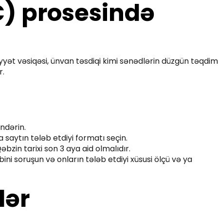
C) prosesində
yyət vəsiqəsi, ünvan təsdiqi kimi sənədlərin düzgün təqdim
r.
öndərin.
 saytın tələb etdiyi formatı seçin.
bzin tarixi son 3 aya aid olmalıdır.
 soruşun və onların tələb etdiyi xüsusi ölçü və ya
lər