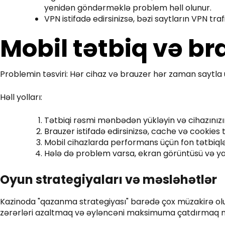
yenidən göndərməklə problem həll olunur.
VPN istifadə edirsinizsə, bəzi saytların VPN tr
Mobil tətbiq və b
Problemin təsviri: Hər cihaz və brauzer hər zaman saytla 
Həll yolları:
Tətbiqi rəsmi mənbədən yükləyin və cihazınızın 
Brauzer istifadə edirsinizsə, cache və cookies 
Mobil cihazlarda performans üçün fon tətbiqlər
Hələ də problem varsa, ekran görüntüsü və ya
Oyun strategiyaları və məsləhətlər
Kazinoda "qazanma strategiyası" barədə çox müzakirə olur. R
zərərləri azaltmaq və əyləncəni maksimuma çatdırmaq