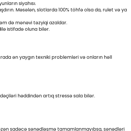
nların siyahısı.
ırın. Məsələn, slotlarda 100% töhfə olsa da, rulet və ya
 həm də mənəvi təzyiqi azaldar.
ə istifadə oluna bilər.
Burada ən yaygın texniki problemləri və onların həll
əçiləri həddindən artıq stressə sala bilər.
n. Bəzən sadəcə sənədləşmə tamamlanmayıbsa, sənədləri