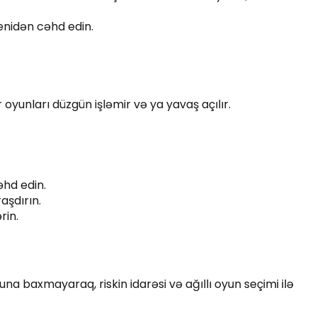
yenidən cəhd edin.
yunları düzgün işləmir və ya yavaş açılır.
əhd edin.
aşdırın.
rin.
na baxmayaraq, riskin idarəsi və ağıllı oyun seçimi ilə