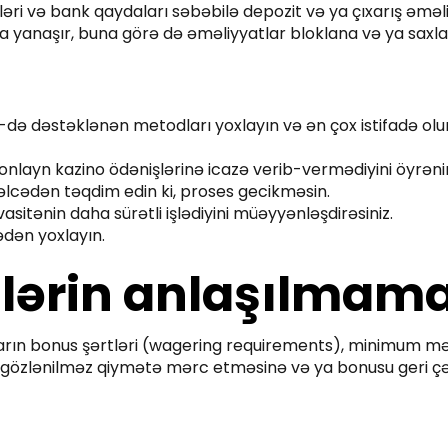
ləri və bank qaydaları səbəbilə depozit və ya çıxarış əmə
 yanaşır, buna görə də əməliyyatlar bloklana və ya saxlanı
əstəklənən metodları yoxlayın və ən çox istifadə olunan
n onlayn kazino ödənişlərinə icazə verib-vermədiyini öyrəni
əlcədən təqdim edin ki, proses gecikməsin.
vasitənin daha sürətli işlədiyini müəyyənləşdirəsiniz.
ədən yoxlayın.
rtlərin anlaşılmam
arın bonus şərtləri (wagering requirements), minimum mər
ərin gözlənilməz qiymətə mərc etməsinə və ya bonusu ger