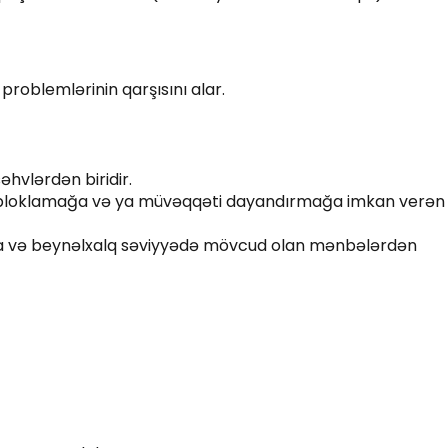
roblemlərinin qarşısını alar.
hvlərdən biridir.
zü bloklamağa və ya müvəqqəti dayandırmağa imkan verən
anda və beynəlxalq səviyyədə mövcud olan mənbələrdən