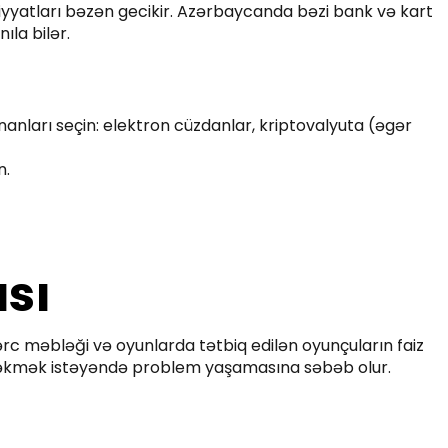
liyyatları bəzən gecikir. Azərbaycanda bəzi bank və kart
la bilər.
ları seçin: elektron cüzdanlar, kriptovalyuta (əgər
n.
ası
c məbləği və oyunlarda tətbiq edilən oyunçuların faiz
i çəkmək istəyəndə problem yaşamasına səbəb olur.