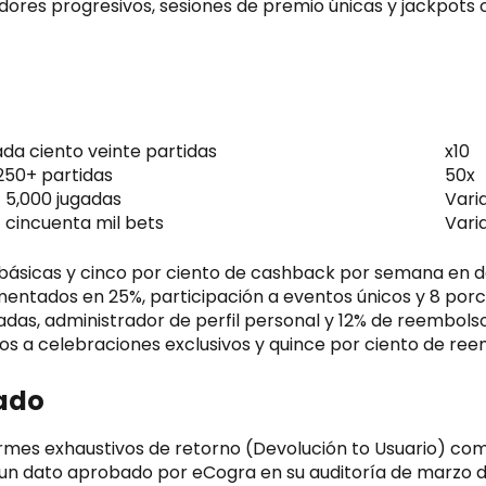
adores progresivos, sesiones de premio únicas y jackpots
da ciento veinte partidas
x10
250+ partidas
50x
 5,000 jugadas
Vari
 cincuenta mil bets
Vari
ásicas y cinco por ciento de cashback por semana en d
mentados en 25%, participación a eventos únicos y 8 porc
as, administrador de perfil personal y 12% de reembolso 
s a celebraciones exclusivos y quince por ciento de ree
cado
formes exhaustivos de retorno (Devolución to Usuario) co
 un dato aprobado por eCogra en su auditoría de marzo de