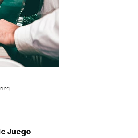
ming
de Juego