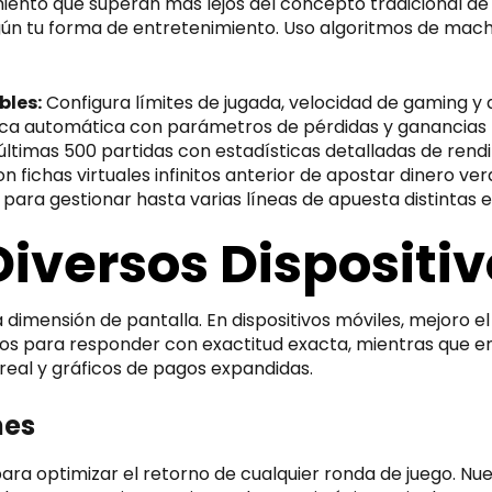
iento que superan más lejos del concepto tradicional de 
ún tu forma de entretenimiento. Uso algoritmos de machin
bles:
Configura límites de jugada, velocidad de gaming y a
ca automática con parámetros de pérdidas y ganancias
ltimas 500 partidas con estadísticas detalladas de rend
n fichas virtuales infinitos anterior de apostar dinero ve
 para gestionar hasta varias líneas de apuesta distintas 
iversos Dispositiv
imensión de pantalla. En dispositivos móviles, mejoro e
dos para responder con exactitud exacta, mientras que en
al y gráficos de pagos expandidas.
nes
ara optimizar el retorno de cualquier ronda de juego. 