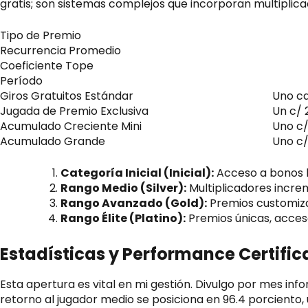
gratis; son sistemas complejos que incorporan multiplic
Tipo de Premio
Recurrencia Promedio
Coeficiente Tope
Período
Giros Gratuitos Estándar
Uno ca
Jugada de Premio Exclusiva
Un c/ 
Acumulado Creciente Mini
Uno c/
Acumulado Grande
Uno c/
Categoría Inicial (Inicial):
Acceso a bonos b
Rango Medio (Silver):
Multiplicadores incre
Rango Avanzado (Gold):
Premios customizad
Rango Élite (Platino):
Premios únicas, acceso
Estadísticas y Performance Certifi
Esta apertura es vital en mi gestión. Divulgo por mes in
retorno al jugador medio se posiciona en 96.4 porciento,