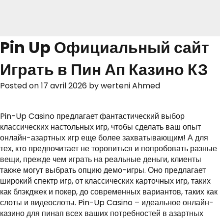
Pin Up Официальный сайт
Играть в Пин Ап Казино КЗ
Posted on
17 avril 2026
by
werteni Ahmed
Pin-Up Casino предлагает фантастический выбор
классических настольных игр, чтобы сделать ваш опыт
онлайн-азартных игр еще более захватывающим! А для
тех, кто предпочитает не торопиться и попробовать разные
вещи, прежде чем играть на реальные деньги, клиенты
также могут выбрать опцию демо-игры. Оно предлагает
широкий спектр игр, от классических карточных игр, таких
как блэкджек и покер, до современных вариантов, таких как
слоты и видеослоты. Pin-Up Casino – идеальное онлайн-
казино для
пинап
всех ваших потребностей в азартных