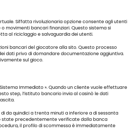
uale. Siffatta rivoluzionaria opzione consente agli utenti
tte o movimenti bancari finanziari. Questo sistema si
ta al riciclaggio e salvaguardia dei utenti.
ioni bancari del giocatore alla sito. Questo processo
dei dati privo di domandare documentazione aggiuntiva.
sivamente sul gioco.
« Sistema Immediato ». Quando un cliente vuole effettuare
to step, l’istituto bancario invia al casinò le dati
ascita.
i da quindici a trenta minuti a inferiore a di sessanta
ngono state precedentemente verificate dalla banca
a procedura, il profilo di scommessa è immediatamente