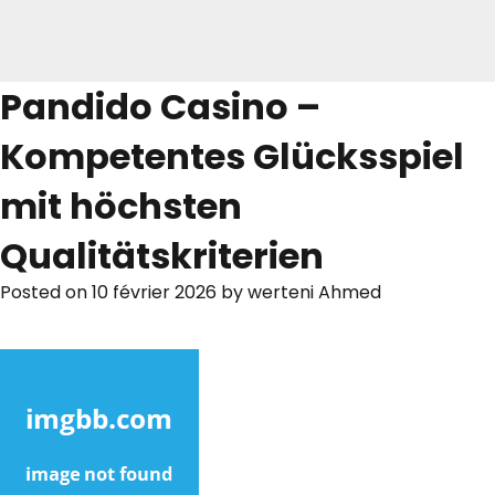
Pandido Casino –
Kompetentes Glücksspiel
mit höchsten
Qualitätskriterien
Posted on
10 février 2026
by
werteni Ahmed