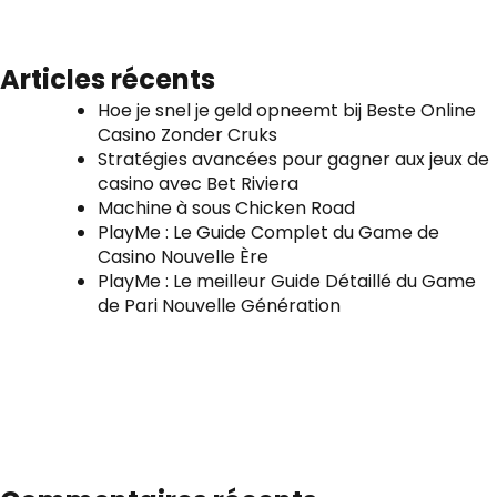
Articles récents
Hoe je snel je geld opneemt bij Beste Online
Casino Zonder Cruks
Stratégies avancées pour gagner aux jeux de
casino avec Bet Riviera
Machine à sous Chicken Road
PlayMe : Le Guide Complet du Game de
Casino Nouvelle Ère
PlayMe : Le meilleur Guide Détaillé du Game
de Pari Nouvelle Génération