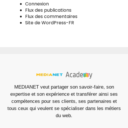
Connexion
Flux des publications
Flux des commentaires
Site de WordPress-FR
MEDIANET veut partager son savoir-faire, son
expertise et son expérience et transférer ainsi ses
compétences pour ses clients, ses partenaires et
tous ceux qui veulent se spécialiser dans les métiers
du web.