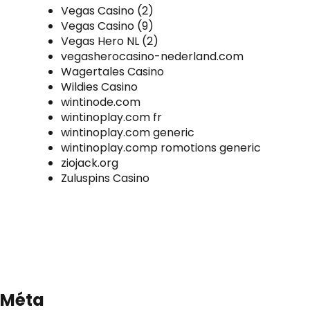
Vegas Casino (2)
Vegas Casino (9)
Vegas Hero NL (2)
vegasherocasino-nederland.com
Wagertales Casino
Wildies Casino
wintinode.com
wintinoplay.com fr
wintinoplay.com generic
wintinoplay.comp romotions generic
ziojack.org
Zuluspins Casino
Méta