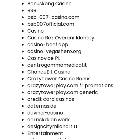
Bonuskong Casino
BSB
bsb-007-casino.com
bsb007official.com
Casino
Casino Bez Ověření Identity
casino-beef.app
casino-vegashero.org
Casinovice PL
centrogammamedical.it
ChanceBit Casino
CrazyTower Casino Bonus
crazytowerplay.com fr promotions
crazytowerplay.com generic
credit card casinos
datemas.de
davinci-casino
derrickduan.work
designcitymilano.it IT
Entertainment