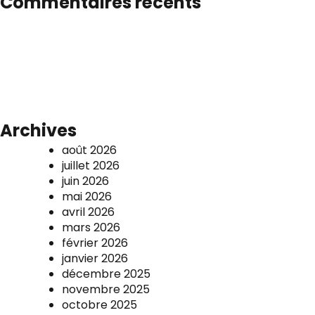
Commentaires récents
Archives
août 2026
juillet 2026
juin 2026
mai 2026
avril 2026
mars 2026
février 2026
janvier 2026
décembre 2025
novembre 2025
octobre 2025