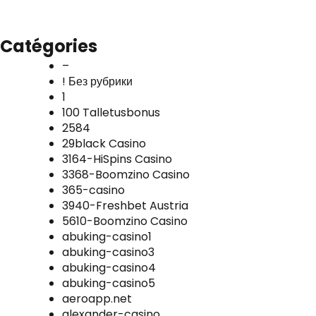
Catégories
–
! Без рубрики
1
100 Talletusbonus
2584
29black Casino
3164-HiSpins Casino
3368-Boomzino Casino
365-casino
3940-Freshbet Austria
5610-Boomzino Casino
abuking-casino1
abuking-casino3
abuking-casino4
abuking-casino5
aeroapp.net
alexander-casino