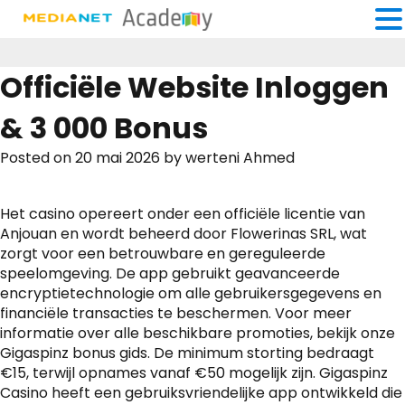
Officiële Website Inloggen
& 3 000 Bonus
Posted on
20 mai 2026
by
werteni Ahmed
Het casino opereert onder een officiële licentie van
Anjouan en wordt beheerd door Flowerinas SRL, wat
zorgt voor een betrouwbare en gereguleerde
speelomgeving. De app gebruikt geavanceerde
encryptietechnologie om alle gebruikersgegevens en
financiële transacties te beschermen. Voor meer
informatie over alle beschikbare promoties, bekijk onze
Gigaspinz bonus gids. De minimum storting bedraagt
€15, terwijl opnames vanaf €50 mogelijk zijn. Gigaspinz
Casino heeft een gebruiksvriendelijke app ontwikkeld die