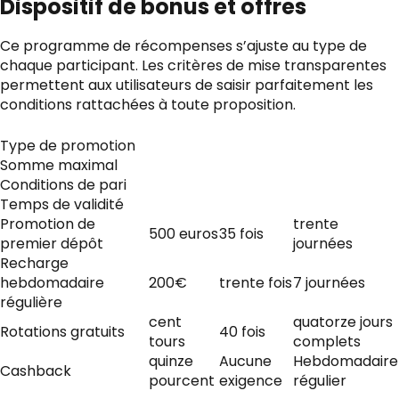
Dispositif de bonus et offres
Ce programme de récompenses s’ajuste au type de
chaque participant. Les critères de mise transparentes
permettent aux utilisateurs de saisir parfaitement les
conditions rattachées à toute proposition.
Type de promotion
Somme maximal
Conditions de pari
Temps de validité
Promotion de
trente
500 euros
35 fois
premier dépôt
journées
Recharge
hebdomadaire
200€
trente fois
7 journées
régulière
cent
quatorze jours
Rotations gratuits
40 fois
tours
complets
quinze
Aucune
Hebdomadaire
Cashback
pourcent
exigence
régulier