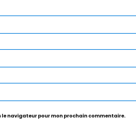
s le navigateur pour mon prochain commentaire.