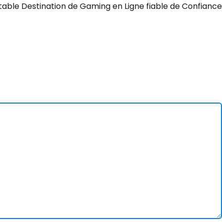
itable Destination de Gaming en Ligne fiable de Confiance