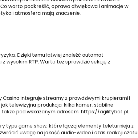
t. Co warto podkreślić, oprawa dźwiękowa i animacje w
tetyka i atmosfera mają znaczenie.
yzyka. Dzięki temu łatwiej znaleźć automat
i z wysokim RTP. Warto też sprawdzić sekcję z
y Casino integruje streamy z prawdziwymi krupierami i
ak telewizyjna produkcja: kilka kamer, stabilne
esz także pod wskazanym adresem:
https://agilitybat.pl
.
gry typu game show, które łączą elementy teleturnieju z
wrócić uwagę na jakość audio-wideo i czas reakcji czatu