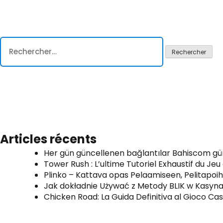
Rechercher :
Articles récents
Her gün güncellenen bağlantılar Bahiscom güncel 
Tower Rush : L’ultime Tutoriel Exhaustif du J
Plinko – Kattava opas Pelaamiseen, Pelitapoihi
Jak dokładnie Używać z Metody BLIK w Kasyn
Chicken Road: La Guida Definitiva al Gioco Cas