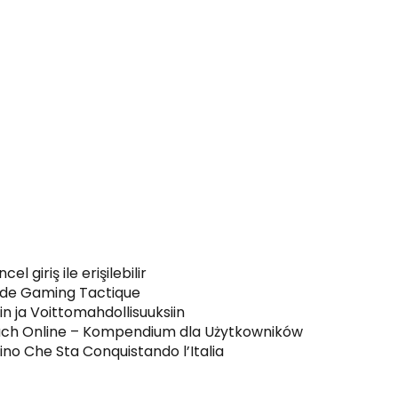
giriş ile erişilebilir
eu de Gaming Tactique
n ja Voittomahdollisuuksiin
ach Online – Kompendium dla Użytkowników
ino Che Sta Conquistando l’Italia