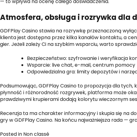
— to wpływa na ocenę całego doświadczenia.
Atmosfera, obsługa i rozrywka dla 
GDFPlay Casino stawia na rozrywkę przeznaczoną wyłączn
klienta jest dostępna przez kilka kanałów kontaktu, a 
gier. Jeżeli zależy Ci na szybkim wsparciu, warto sprawdz
Bezpieczeństwo: szyfrowanie i weryfikacja ko
Wsparcie: live chat, e-mail, centrum pomocy
Odpowiedzialna gra: limity depozytów i narz
Podsumowując, GDFPlay Casino to propozycja dla tych, kt
płynność i różnorodność rozgrywek, platforma może okazać
prawdziwymi krupierami dodają kolorytu wieczornym ses
Recenzja ta ma charakter informacyjny i skupia się na d
gry w GDFPlay Casino. Na końcu najważniejsza rada — graj 
Posted in
Non classé