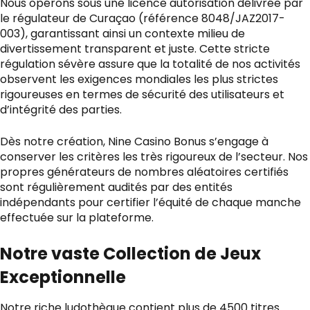
Nous opérons sous une licence autorisation délivrée par
le régulateur de Curaçao (référence 8048/JAZ2017-
003), garantissant ainsi un contexte milieu de
divertissement transparent et juste. Cette stricte
régulation sévère assure que la totalité de nos activités
observent les exigences mondiales les plus strictes
rigoureuses en termes de sécurité des utilisateurs et
d’intégrité des parties.
Dès notre création,
Nine Casino Bonus
s’engage à
conserver les critères les très rigoureux de l’secteur. Nos
propres générateurs de nombres aléatoires certifiés
sont régulièrement audités par des entités
indépendants pour certifier l’équité de chaque manche
effectuée sur la plateforme.
Notre vaste Collection de Jeux
Exceptionnelle
Notre riche ludothèque contient plus de 4500 titres