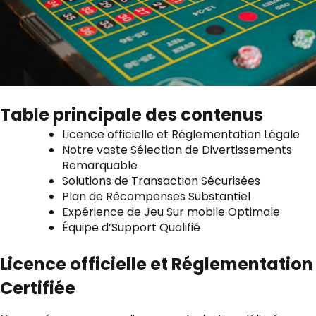
Table principale des contenus
Licence officielle et Réglementation Légale
Notre vaste Sélection de Divertissements
Remarquable
Solutions de Transaction Sécurisées
Plan de Récompenses Substantiel
Expérience de Jeu Sur mobile Optimale
Équipe d’Support Qualifié
Licence officielle et Réglementation
Certifiée