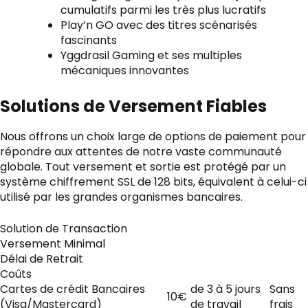
cumulatifs parmi les très plus lucratifs
Play’n GO avec des titres scénarisés
fascinants
Yggdrasil Gaming et ses multiples
mécaniques innovantes
Solutions de Versement Fiables
Nous offrons un choix large de options de paiement pour
répondre aux attentes de notre vaste communauté
globale. Tout versement et sortie est protégé par un
système chiffrement SSL de 128 bits, équivalent à celui-ci
utilisé par les grandes organismes bancaires.
Solution de Transaction
Versement Minimal
Délai de Retrait
Coûts
Cartes de crédit Bancaires
de 3 à 5 jours
Sans
10€
(Visa/Mastercard)
de travail
frais