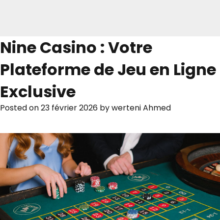
Nine Casino : Votre
Plateforme de Jeu en Ligne
Exclusive
Posted on
23 février 2026
by
werteni Ahmed