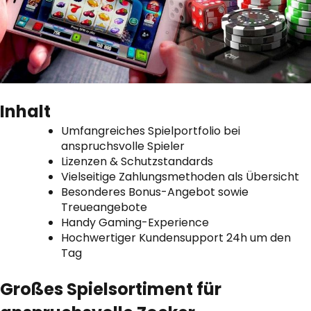
Inhalt
Umfangreiches Spielportfolio bei
anspruchsvolle Spieler
Lizenzen & Schutzstandards
Vielseitige Zahlungsmethoden als Übersicht
Besonderes Bonus-Angebot sowie
Treueangebote
Handy Gaming-Experience
Hochwertiger Kundensupport 24h um den
Tag
Großes Spielsortiment für