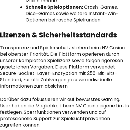
Millionenhöhe
Schnelle Spieloptionen:
Crash-Games,
Dice-Games sowie weitere Instant-Win-
Optionen bei rasche Spielrunden
Lizenzen & Sicherheitsstandards
Transparenz und Spielerschutz stehen beim NV Casino
bei oberster Priorität. Die Plattform operieren durch
unserer kompletten Spiellizenz sowie folgen rigorosen
gesetzlichen Vorgaben. Diese Platform verwendet
Secure-Socket-Layer-Encryption mit 256-Bit-Bits-
Standard, zur alle Zahlvorgänge sowie individuelle
Informationen zum absichern.
Darüber dazu fokussieren wir auf bewusstes Gaming.
User haben die Möglichkeit beim NV Casino eigene Limits
festlegen, Sperrfunktionen verwenden und auf
professionelle Support zur Spielsuchtprävention
zugreifen können.