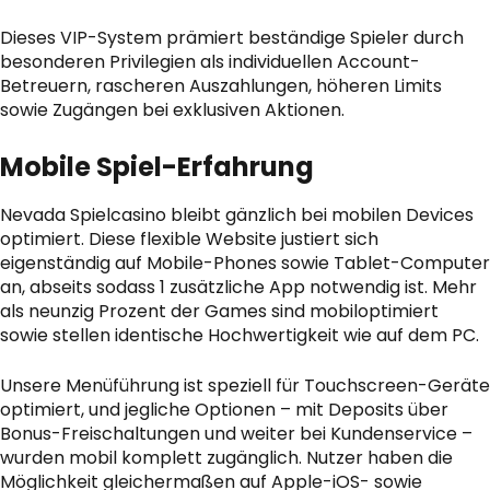
Dieses VIP-System prämiert beständige Spieler durch
besonderen Privilegien als individuellen Account-
Betreuern, rascheren Auszahlungen, höheren Limits
sowie Zugängen bei exklusiven Aktionen.
Mobile Spiel-Erfahrung
Nevada Spielcasino bleibt gänzlich bei mobilen Devices
optimiert. Diese flexible Website justiert sich
eigenständig auf Mobile-Phones sowie Tablet-Computer
an, abseits sodass 1 zusätzliche App notwendig ist. Mehr
als neunzig Prozent der Games sind mobiloptimiert
sowie stellen identische Hochwertigkeit wie auf dem PC.
Unsere Menüführung ist speziell für Touchscreen-Geräte
optimiert, und jegliche Optionen – mit Deposits über
Bonus-Freischaltungen und weiter bei Kundenservice –
wurden mobil komplett zugänglich. Nutzer haben die
Möglichkeit gleichermaßen auf Apple-iOS- sowie