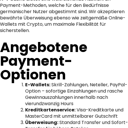
Payment-Methoden, welche für den Bedürfnisse
germanischer Nutzer abgestimmt sind. Wir akzeptieren
bewährte Überweisung ebenso wie zeitgemäße Online-
Wallets mit Crypto, um maximale Flexibilität für
sicherstellen.
Angebotene
Payment-
Optionen
E-Wallets:
Skrill-Zahlungen, Neteller, PayPal-
Option – sofortige Einzahlungen und rasche
Gewinnauszahlungen innerhalb nach
vierundzwanzig Hours
Kreditkartenservice:
Visa-Kreditkarte und
MasterCard mit unmittelbarer Gutschrift
Überweisung:
Standard Transfer und Sofort-