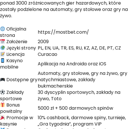
ponad 3000 zróżnicowanych gier hazardowych, które
zostały podzielone na automaty, gry stołowe oraz gry na
żywo.
Oficjalna
https://mostbet.com/
strona
Założenie
2009
Języki strony
PL, EN, UA, TR, ES, RU, KZ, AZ, DE, PT, CZ
Licencja
Curacao
Kasyno
Aplikacja na Androida oraz iOS
mobilne
Automaty, gry stołowe, gry na żywo, gry
Dostępne gry
natychmiastowe, zakłady
bukmacherskie
Zakłady
30 dyscyplin sportowych, zakłady na
sportowe
żywo, Toto
Bonus
5000 zł + 500 darmowych spinów
powitalny
Promocje w
10% cashback, darmowe spiny, turnieje,
kasynie
„Gra tygodnia”, program VIP