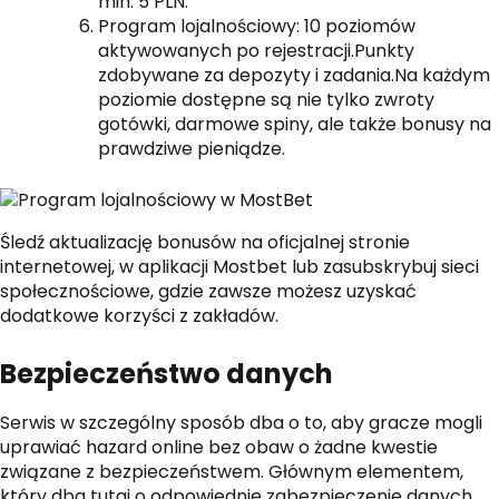
min. 5 PLN.
Program lojalnościowy: 10 poziomów
aktywowanych po rejestracji.Punkty
zdobywane za depozyty i zadania.Na każdym
poziomie dostępne są nie tylko zwroty
gotówki, darmowe spiny, ale także bonusy na
prawdziwe pieniądze.
Śledź aktualizację bonusów na oficjalnej stronie
internetowej, w aplikacji Mostbet lub zasubskrybuj sieci
społecznościowe, gdzie zawsze możesz uzyskać
dodatkowe korzyści z zakładów.
Bezpieczeństwo danych
Serwis w szczególny sposób dba o to, aby gracze mogli
uprawiać hazard online bez obaw o żadne kwestie
związane z bezpieczeństwem. Głównym elementem,
który dba tutaj o odpowiednie zabezpieczenie danych,