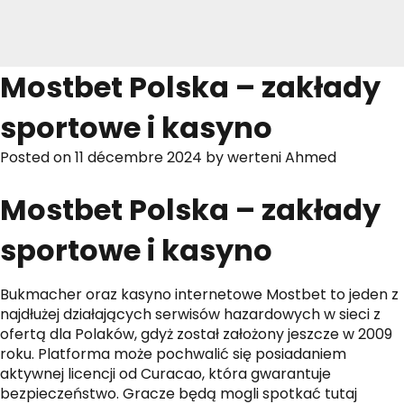
Mostbet Polska – zakłady
sportowe i kasyno
Posted on
11 décembre 2024
by
werteni Ahmed
Mostbet Polska – zakłady
sportowe i kasyno
Bukmacher oraz kasyno internetowe Mostbet to jeden z
najdłużej działających serwisów hazardowych w sieci z
ofertą dla Polaków, gdyż został założony jeszcze w 2009
roku. Platforma może pochwalić się posiadaniem
aktywnej licencji od Curacao, która gwarantuje
bezpieczeństwo. Gracze będą mogli spotkać tutaj