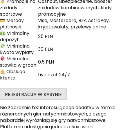
Promocje na
Cashout, ubezpieczenie, booster
zakłady
zakładów kombinowanych, kody
sportowe
promocyjne
Metody
Visa, Mastercard, Blik, AstroPay,
płatności
kryptowaluty, przelewy online
Minimalny
25 PLN
depozyt
Minimalna
30 PLN
kwota wypłaty
Minimalna
0,5 PLN
stawka w grach
Obsługa
Live czat 24/7
klienta
REJESTRACJA W KASYNIE
Nie zabraknie też interesującego dodatku w formie
różnorodnych gier natychmiastowych, z czego
najbardziej wyróżniają się gry natychmiastowe.
Platforma udostępnia jednocześnie wiele