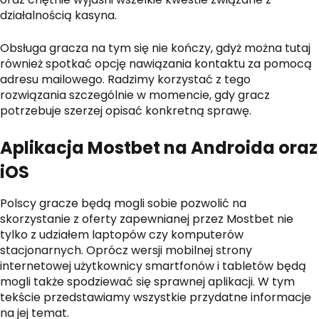
działalnością kasyna.
Obsługa gracza na tym się nie kończy, gdyż można tutaj
również spotkać opcję nawiązania kontaktu za pomocą
adresu mailowego. Radzimy korzystać z tego
rozwiązania szczególnie w momencie, gdy gracz
potrzebuje szerzej opisać konkretną sprawę.
Aplikacja Mostbet na Androida oraz
iOS
Polscy gracze będą mogli sobie pozwolić na
skorzystanie z oferty zapewnianej przez Mostbet nie
tylko z udziałem laptopów czy komputerów
stacjonarnych. Oprócz wersji mobilnej strony
internetowej użytkownicy smartfonów i tabletów będą
mogli także spodziewać się sprawnej aplikacji. W tym
tekście przedstawiamy wszystkie przydatne informacje
na jej temat.