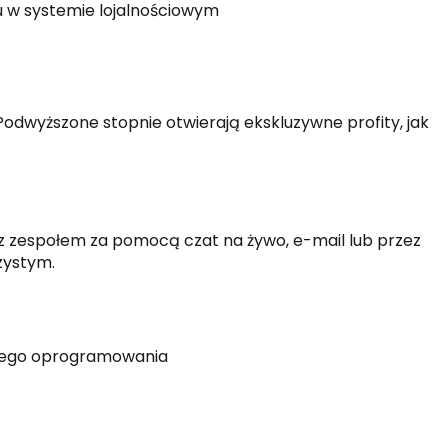
u w systemie lojalnościowym
odwyższone stopnie otwierają ekskluzywne profity, jak
 z zespołem za pomocą czat na żywo, e-mail lub przez
zystym.
jącego oprogramowania