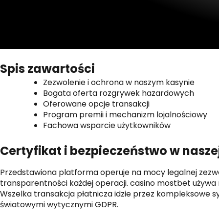
Spis zawartości
Zezwolenie i ochrona w naszym kasynie
Bogata oferta rozgrywek hazardowych
Oferowane opcje transakcji
Program premii i mechanizm lojalnościowy
Fachowa wsparcie użytkowników
Certyfikat i bezpieczeństwo w nasze
Przedstawiona platforma operuje na mocy legalnej zezwol
transparentności każdej operacji.
casino mostbet
używa 
Wszelka transakcja płatnicza idzie przez kompleksowe 
światowymi wytycznymi GDPR.