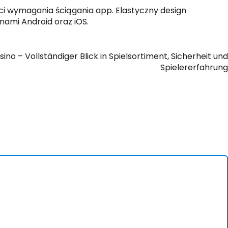
i wymagania ściągania app. Elastyczny design
mami Android oraz iOS.
ino – Vollständiger Blick in Spielsortiment, Sicherheit und
Spielererfahrung