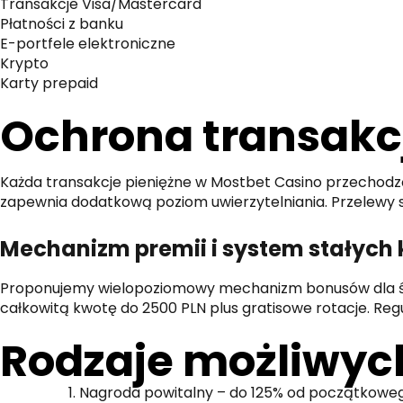
Transakcje Visa/Mastercard
Płatności z banku
E-portfele elektroniczne
Krypto
Karty prepaid
Ochrona transakcj
Każda transakcje pieniężne w Mostbet Casino przechod
zapewnia dodatkową poziom uwierzytelniania. Przelewy są
Mechanizm premii i system stałych 
Proponujemy wielopoziomowy mechanizm bonusów dla świ
całkowitą kwotę do 2500 PLN plus gratisowe rotacje. Reg
Rodzaje możliwyc
Nagroda powitalny – do 125% od początkowe