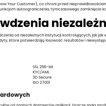
w Your Customer), co chroni przed nieprawidłowościami
 funkcjom autoograniczenia, tymczasowego zamknięcia 
awdzenia niezależ
zenia od niezależnych instytucji kontrolujących, jak ja
ty, które potwierdzają losowość rezultatów i niewystępo
SSL 256-bit
KYC/AML
3D Secure
ISO 27001
azardowych
ytułów od znanych dostawców aplikacji. Gracze mają mo