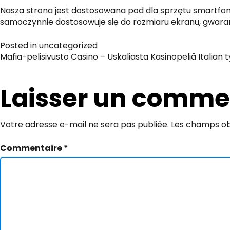
Nasza strona jest dostosowana pod dla sprzętu smartfo
samoczynnie dostosowuje się do rozmiaru ekranu, gwaran
Posted in
uncategorized
Navigation
Mafia-pelisivusto Casino – Uskaliasta Kasinopeliä Italian tyy
de
Laisser un comme
l’article
Votre adresse e-mail ne sera pas publiée.
Les champs obl
Commentaire
*