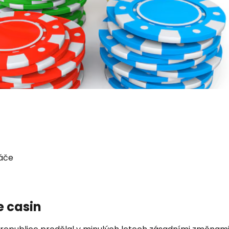
ráče
e casin