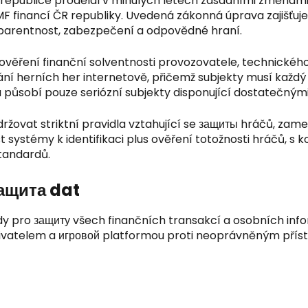
ČR republice prodělal v minulých letech zásadními změnam
 financí ČR republiky. Uvedená zákonná úprava zajišťuje
sparentnost, zabezpečení a odpovědné hraní.
rověření finanční solventnosti provozovatele, technickéh
ní herních her internetově, přičemž subjekty musí každý 
hu působí pouze seriózní subjekty disponující dostatečným
žovat striktní pravidla vztahující se защиты hráčů, zam
systémy k identifikaci plus ověření totožnosti hráčů, s k
standardů.
ащита dat
dy pro защиту všech finančních transakcí a osobních info
živatelem a игровой platformou proti neoprávněným příst