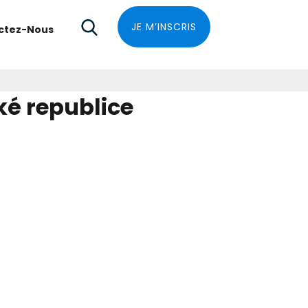
JE M’INSCRIS
ctez-Nous
ké republice