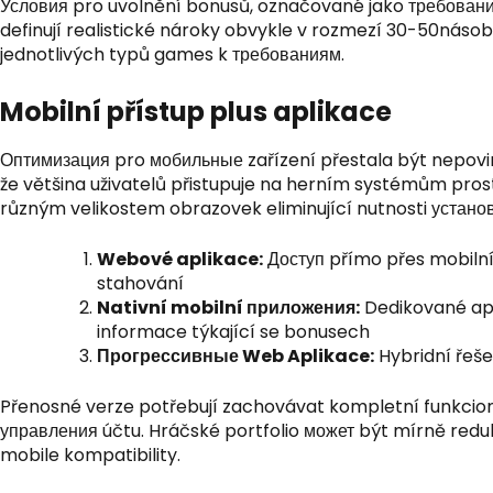
Условия pro uvolnění bonusů, označované jako требовани
definují realistické nároky obvykle v rozmezí 30-50nás
jednotlivých typů games k требованиям.
Mobilní přístup plus aplikace
Оптимизация pro мобильные zařízení přestala být nepovi
že většina uživatelů přistupuje na herním systémům pro
různým velikostem obrazovek eliminující nutnosti устан
Webové aplikace:
Доступ přímo přes mobilní
stahování
Nativní mobilní приложения:
Dedikované apli
informace týkající se bonusech
Прогрессивные Web Aplikace:
Hybridní řeše
Přenosné verze potřebují zachovávat kompletní funkciona
управления účtu. Hráčské portfolio может být mírně reduk
mobile kompatibility.