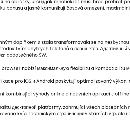
я na obrátky, určují, jak mnohokrát musí hráč prohrát p
obku bonusu a jasně komunikují časová omezení, maximál
nným doplňkem и stala transformovala se na nezbytnou s
střednictvím chytrých telefonů a планшетов. Адаптивный 
овки dodatečného SW.
 browser nabízí максимальную flexibilitu a kompatibilit
kace pro iOS и Android poskytují optimalizovaný výkon, ry
ní kombinující výhody online a nativních aplikací с offli
litu десктопной platformy, zahrnující všech platebních 
ováno kvůli technickým ограничениям starších игр, ale но