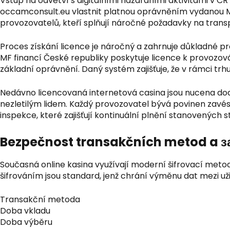
Vstup na odvětví s digitálními hazardními aktivitami v 
occamconsult.eu
vlastnit platnou oprávněním vydanou MF
provozovatelů, kteří splňují náročné požadavky na tran
Proces získání licence je náročný a zahrnuje důkladné p
MF financí České republiky poskytuje licence k provozová
základní oprávnění. Daný systém zajišťuje, že v rámci tr
Nedávno licencovaná internetová casina jsou nucena dodr
nezletilým lidem. Každý provozovatel bývá povinen zavést 
inspekce, které zajišťují kontinuální plnění stanovených 
Bezpečnost transakčních metod a з
Současná online kasina využívají moderní šifrovací meto
šifrováním jsou standard, jenž chrání výměnu dat mezi u
Transakční metoda
Doba vkladu
Doba výběru