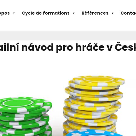
opos
Cycle de formations
Références
Conta
ailní návod pro hráče v Čes