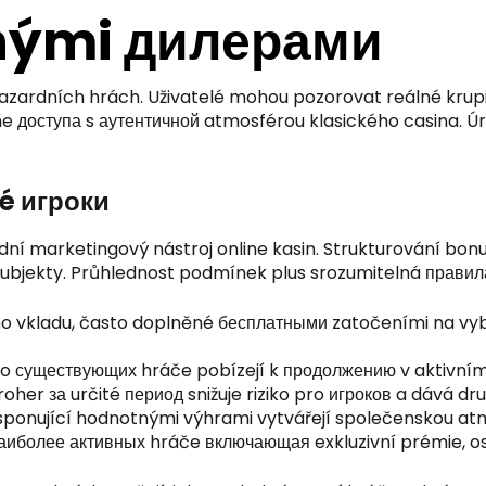
lnými дилерами
azardních hrách. Uživatelé mohou pozorovat reálné krupié
e доступа s аутентичной atmosférou klasického casina. Úr
é игроки
rdní marketingový nástroj online kasin. Strukturování b
subjekty. Průhlednost podmínek plus srozumitelná правил
 vkladu, často doplněné бесплатными zatočeními na vybr
o существующих hráče pobízejí k продолжению v aktivním 
her за určité период snižuje riziko pro игроков a dává dr
isponující hodnotnými výhrami vytvářejí společenskou a
аиболее активных hráče включающая exkluzivní prémie, o