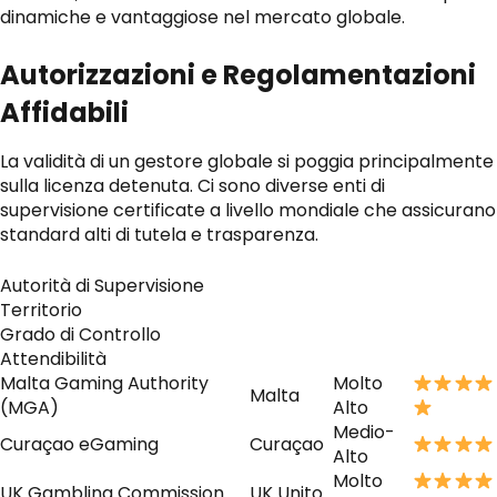
dinamiche e vantaggiose nel mercato globale.
Autorizzazioni e Regolamentazioni
Affidabili
La validità di un gestore globale si poggia principalmente
sulla licenza detenuta. Ci sono diverse enti di
supervisione certificate a livello mondiale che assicurano
standard alti di tutela e trasparenza.
Autorità di Supervisione
Territorio
Grado di Controllo
Attendibilità
Malta Gaming Authority
Molto
Malta
(MGA)
Alto
Medio-
Curaçao eGaming
Curaçao
Alto
Molto
UK Gambling Commission
UK Unito