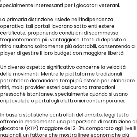
specialmente interessanti per i giocatori veterani.
La primaria distinzione risiede nell’indipendenza
operativa: tali portali lavorano sotto enti estere
certificate, proponendo condizioni di scommessa
frequentemente più vantaggiose. I tetti di deposito e
ritiro risultano solitamente più adattabili, consentendo ai
player di gestire il loro budget con maggiore libertà.
Un diverso aspetto significativo concerne la velocità
delle movimenti. Mentre le piattaforme tradizionali
potrebbero domandare tempi più estese per elaborare
ritiri, molti provider esteri assicurano transazioni
pressoché istantanee, specialmente quando si usano
criptovalute o portafogli elettronici contemporanei.
In base a statistiche controllati del ambito,
leggi tutto
offrono in mediamente una proporzione di restituzione al
giocatore (RTP) maggiore del 2-3% comparato agli livelli
nazionali, un fattore che mostra linee economiche più