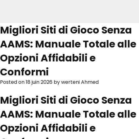
Migliori Siti di Gioco Senza
AAMS: Manuale Totale alle
Opzioni Affidabili e
Conformi
Posted on
18 juin 2026
by
werteni Ahmed
Migliori Siti di Gioco Senza
AAMS: Manuale Totale alle
Opzioni Affidabili e