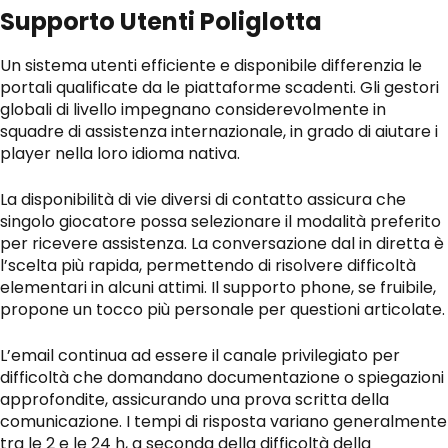
Supporto Utenti Poliglotta
Un sistema utenti efficiente e disponibile differenzia le
portali qualificate da le piattaforme scadenti. Gli gestori
globali di livello impegnano considerevolmente in
squadre di assistenza internazionale, in grado di aiutare i
player nella loro idioma nativa.
La disponibilità di vie diversi di contatto assicura che
singolo giocatore possa selezionare il modalità preferito
per ricevere assistenza. La conversazione dal in diretta è
l’scelta più rapida, permettendo di risolvere difficoltà
elementari in alcuni attimi. Il supporto phone, se fruibile,
propone un tocco più personale per questioni articolate.
L’email continua ad essere il canale privilegiato per
difficoltà che domandano documentazione o spiegazioni
approfondite, assicurando una prova scritta della
comunicazione. I tempi di risposta variano generalmente
tra le 2 e le 24 h, a seconda della difficoltà della