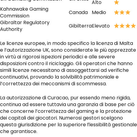
Alto
Kahnawake Gaming
Canada
Medio
Commission
Gibraltar Regulatory
Gibilterra
Elevato
Authority
Le licenze europee, in modo specifico la licenza di Malta
e l’autorizzazione UK, sono considerate le più apprezzate
in virtù ai rigorosi ispezioni periodici e alle severe
disposizioni contro il riciclaggio. Gli operatori che hanno
simili licenze necessitano di assoggettarsi ad verifiche
continuativi, provando la solvibilità patrimoniale e
l’correttezza dei meccanismi di scommessa.
La autorizzazione di Curacao, pur essendo meno rigida,
continua ad essere tuttavia una garanzia di base per ciò
che concerne l’correttezza del gaming e la protezione
dei capitali dei giocatori. Numerosi gestori scelgono
questa giurisdizione per la superiore flessibilità gestionale
che garantisce.