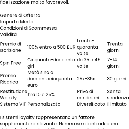
fidelizzazione molto favorevoli.
Genere di Offerta
Importo Medio
Condizioni di Scommessa
Validità
trenta-
Premio di
Trenta
100% entro a 500 EUR
quaranta
Iscrizione
giorni
volte
Cinquanta-duecento
da 35 a 45
7-14
Spin Free
giri
volte
giorni
Metà sino a
Premio
duecentocinquanta
25x-35x
30 giorni
Ricarica
euro
Restituzione
Privo di
Senza
Tra 10 e 25%
Weekly
condizioni
scadenza
Sistema VIP
Personalizzato
Diversificato
Illimitato
I sistemi loyalty rappresentano un fattore
supplementare rilevante. Numerose siti introducono