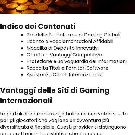
Indice dei Contenuti
Pro delle Piattaforme di Gaming Globali
Licenze e Regolamentazioni Affidabili
Modalità di Deposito Innovativi
Offerte e Vantaggi Competitive
Protezione e Salvaguardia dei Informazioni
Raccolta Titoli e Fornitori Software
Assistenza Clienti Internazionale
Vantaggi delle Siti di Gaming
Internazionali
Le portali di scommesse globali sono una valida scelta
per gli giocatori che vogliono un’avventura più
diversificata e flessibile. Questi provider si distinguono
per caratteristiche distintive che li rendono