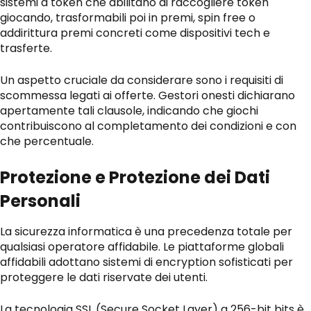
sistemi a token che abilitano di raccogliere token
giocando, trasformabili poi in premi, spin free o
addirittura premi concreti come dispositivi tech e
trasferte.
Un aspetto cruciale da considerare sono i requisiti di
scommessa legati ai offerte. Gestori onesti dichiarano
apertamente tali clausole, indicando che giochi
contribuiscono al completamento dei condizioni e con
che percentuale.
Protezione e Protezione dei Dati
Personali
La sicurezza informatica è una precedenza totale per
qualsiasi operatore affidabile. Le piattaforme globali
affidabili adottano sistemi di encryption sofisticati per
proteggere le dati riservate dei utenti.
La tecnologia SSL (Secure Socket Layer) a 256-bit bits è