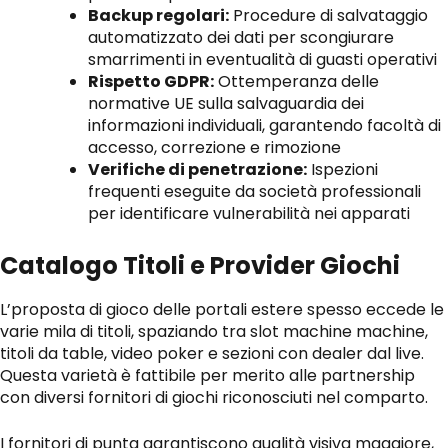
Backup regolari:
Procedure di salvataggio
automatizzato dei dati per scongiurare
smarrimenti in eventualità di guasti operativi
Rispetto GDPR:
Ottemperanza delle
normative UE sulla salvaguardia dei
informazioni individuali, garantendo facoltà di
accesso, correzione e rimozione
Verifiche di penetrazione:
Ispezioni
frequenti eseguite da società professionali
per identificare vulnerabilità nei apparati
Catalogo Titoli e Provider Giochi
L’proposta di gioco delle portali estere spesso eccede le
varie mila di titoli, spaziando tra slot machine machine,
titoli da table, video poker e sezioni con dealer dal live.
Questa varietà è fattibile per merito alle partnership
con diversi fornitori di giochi riconosciuti nel comparto.
I fornitori di punta garantiscono qualità visiva maggiore,