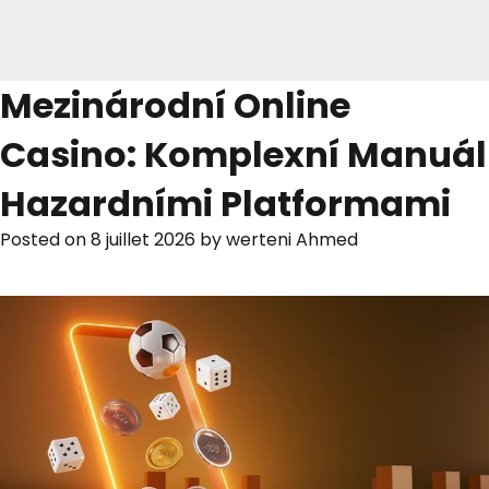
Mezinárodní Online
Casino: Komplexní Manuál
Hazardními Platformami
Posted on
8 juillet 2026
by
werteni Ahmed