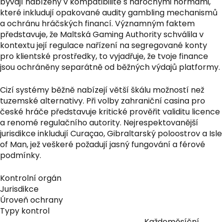
bývají nabízeny v kompatibilitě s náročnými normami,
které inkludují opakované audity gambling mechanismů
a ochránu hráčských financí. Významným faktem
představuje, že Maltská Gaming Authority schválila v
kontextu její regulace nařízení na segregované konty
pro klientské prostředky, to vyjadřuje, že tvoje finance
jsou ochráněny separátně od běžných výdajů platformy.
Cizí systémy běžně nabízejí větší škálu možností než
tuzemské alternativy. Při volby
zahraniční casina pro
české hráče
představuje kritické prověřit validitu licence
a renomé regulačního autority. Nejrespektovanější
jurisdikce inkludují Curaçao, Gibraltarský poloostrov a Isle
of Man, jež veškeré požadují jasný fungování a férové
podmínky.
Kontrolní orgán
Jurisdikce
Úroveň ochrany
Typy kontrol
Každoměsíční