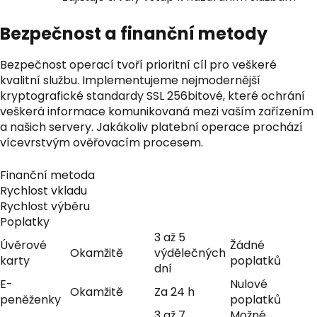
Bezpečnost a finanční metody
Bezpečnost operací tvoří prioritní cíl pro veškeré
kvalitní službu. Implementujeme nejmodernější
kryptografické standardy SSL 256bitové, které ochrání
veškerá informace komunikovaná mezi vaším zařízením
a našich servery. Jakákoliv platební operace prochází
vícevrstvým ověřovacím procesem.
Finanční metoda
Rychlost vkladu
Rychlost výběru
Poplatky
3 až 5
Úvěrové
Žádné
Okamžitě
výdělečných
karty
poplatků
dní
E-
Nulové
Okamžitě
Za 24 h
peněženky
poplatků
3 až 7
Možné