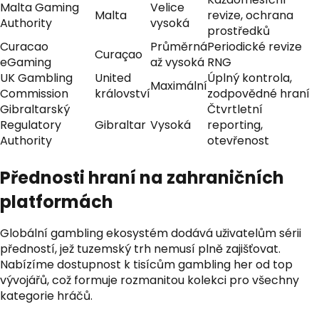
Malta Gaming
Velice
Malta
revize, ochrana
Authority
vysoká
prostředků
Curacao
Průměrná
Periodické revize
Curaçao
eGaming
až vysoká
RNG
UK Gambling
United
Úplný kontrola,
Maximální
Commission
království
zodpovědné hraní
Gibraltarský
Čtvrtletní
Regulatory
Gibraltar
Vysoká
reporting,
Authority
otevřenost
Přednosti hraní na zahraničních
platformách
Globální gambling ekosystém dodává uživatelům sérii
předností, jež tuzemský trh nemusí plně zajišťovat.
Nabízíme dostupnost k tisícům gambling her od top
vývojářů, což formuje rozmanitou kolekci pro všechny
kategorie hráčů.