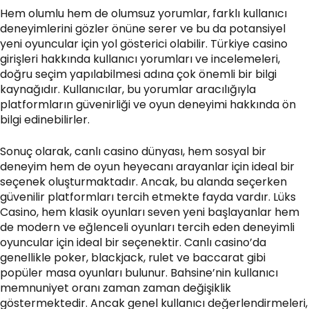
Hem olumlu hem de olumsuz yorumlar, farklı kullanıcı
deneyimlerini gözler önüne serer ve bu da potansiyel
yeni oyuncular için yol gösterici olabilir. Türkiye casino
girişleri hakkında kullanıcı yorumları ve incelemeleri,
doğru seçim yapılabilmesi adına çok önemli bir bilgi
kaynağıdır. Kullanıcılar, bu yorumlar aracılığıyla
platformların güvenirliği ve oyun deneyimi hakkında ön
bilgi edinebilirler.
Sonuç olarak, canlı casino dünyası, hem sosyal bir
deneyim hem de oyun heyecanı arayanlar için ideal bir
seçenek oluşturmaktadır. Ancak, bu alanda seçerken
güvenilir platformları tercih etmekte fayda vardır. Lüks
Casino, hem klasik oyunları seven yeni başlayanlar hem
de modern ve eğlenceli oyunları tercih eden deneyimli
oyuncular için ideal bir seçenektir. Canlı casino’da
genellikle poker, blackjack, rulet ve baccarat gibi
popüler masa oyunları bulunur. Bahsine’nin kullanıcı
memnuniyet oranı zaman zaman değişiklik
göstermektedir. Ancak genel kullanıcı değerlendirmeleri,