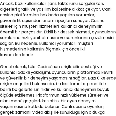
Ancak, bazı kullanıcılar şans faktörünü sorgularken,
diğerleri grafik ve yazılım kalitesine dikkat çekiyor. Canlı
casino platformları hakkında yapılan yorumlar,
güvenilirlik açısından önemli ipuçları sunuyor. Casino
siteleri için müşteri hizmetleri, kullanıcı deneyiminin
önemli bir parçasıdır. Etkili bir destek hizmeti, oyuncuların
sorularına hızlı yanıt almasını ve sorunlarının çözülmesini
sağlar. Bu nedenle, kullanıcı yorumları müşteri
hizmetlerinin kalitesini ölçmek için öncelikli
kaynaklardandır.
Genel olarak, Lüks Casino’nun erişilebilir desteği ve
kullanıcı odaklı yaklaşımı, oyuncuların platformda keyifli
ve güvenilir bir deneyim yaşamasını sağlar. Bazı ülkelerde
erişim engelleri bulunsa da, bu kısıtlamalar genellikle
belirli bölgelerle sınırlıdır ve kullanıcı deneyimini büyük
ölçüde etkilemez. Platformun hızlı yükleme süreleri ve
akıcı menü geçişleri, kesintisiz bir oyun deneyimi
yaşanmasına katkıda bulunur. Canlı casino oyunları,
gerçek zamanlı video akışı ile sunulduğu için oldukça