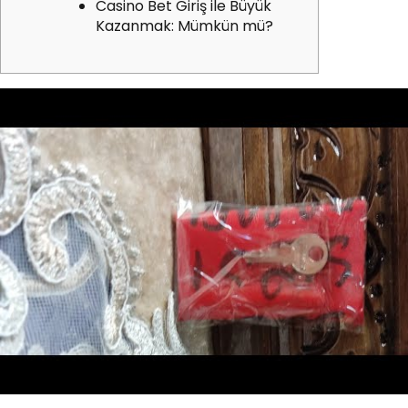
Casino Bet Giriş ile Büyük
Kazanmak: Mümkün mü?