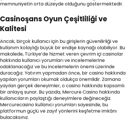
memnuniyetin orta düzeyde olduğunu göstermektedir.
Casinoşans Oyun Çeşitliliği ve
Kalitesi
Ancak, birçok kullanıcı için bu girişlerin güvenilirliği ve
kullanım kolaylığı büyük bir endişe kaynağı olabiliyor. Bu
makalede, Türkiye’de hizmet veren çevrim içi casinolar
hakkında kullanıcı yorumları ve incelemelerine
odaklanacağız ve bu incelemelerin önemi üzerinde
duracağız. Yatırım yapmadan önce, bir casino hakkında
yapılan yorumları okumak oldukça önemlidir. Zamana
yayılan gerçek deneyimler, o casino hakkında kapsamlı
bir anlayış sunar. Bu yazıda, Mercure Casino hakkında
kullanıcıların paylaştığı deneyimlere değineceğiz.
Mercurecasino kullanıcı yorumları sayesinde, bu
platformun güçlü ve zayıf yönlerini keşfetme imkânı
bulacaksınız.