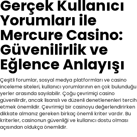
Gerçek Kullanıcı
Yorumları ile
Mercure Casino:
Güvenilirlik ve
Eğlence Anlayışı
Çeşitli forumlar, sosyal medya platformları ve casino
inceleme siteleri, kullanıcı yorumlarının en çok bulunduğu
yerler arasında sayılabilir. Çoğu çevrimiçi casino
güvenilirdir, ancak lisanslı ve düzenli denetlenenleri tercih
etmek önemlidir. Çevrimiçi bir casinoyu değerlendirirken
dikkate almanız gereken birkaç önemli kriter vardır. Bu
kriterler, casinonun güvenliği ve kullanıcı dostu olması
açısından oldukça önemlidir.