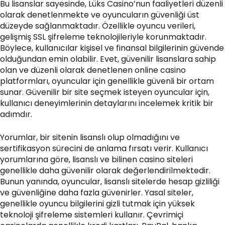
Bu lisanslar sayesinde, Lüks Casino’nun faaliyetleri düzenli
olarak denetlenmekte ve oyuncuların güvenliği üst
düzeyde sağlanmaktadır. Özellikle oyuncu verileri,
gelişmiş SSL şifreleme teknolojileriyle korunmaktadır.
Böylece, kullanıcılar kişisel ve finansal bilgilerinin güvende
olduğundan emin olabilir. Evet, güvenilir lisanslara sahip
olan ve düzenli olarak denetlenen online casino
platformları, oyuncular için genellikle güvenli bir ortam
sunar. Güvenilir bir site seçmek isteyen oyuncular için,
kullanıcı deneyimlerinin detaylarını incelemek kritik bir
adımdır.
Yorumlar, bir sitenin lisanslı olup olmadığını ve
sertifikasyon sürecini de anlama fırsatı verir. Kullanıcı
yorumlarına göre, lisanslı ve bilinen casino siteleri
genellikle daha güvenilir olarak değerlendirilmektedir.
Bunun yanında, oyuncular, lisanslı sitelerde hesap gizliliği
ve güvenliğine daha fazla güvenirler. Yasal siteler,
genellikle oyuncu bilgilerini gizli tutmak için yüksek
teknoloji şifreleme sistemleri kullanır. Çevrimiçi