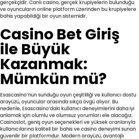
gerçekçidir. Canlı casino, gerçek krupiyelerin bulunduğu
ve oyuncuların online platform üzerinden bu krupiyelere
bahis yapabildiği bir oyun sistemidir.
Casino Bet Giriş
ile Büyük
Kazanmak:
Mümkün mü?
Esascasino’nun sunduğu oyun çeşitliliği ve kullanıcı dostu
arayüzü, oyuncular arasında sıkça övgü alıyor. Bu
nedenle, Esascasino’daki kullanıcı deneyimlerini daha iyi
anlamak için olumlu ve olumsuz yorumları ele alacağız.
Casinoslot, geniş oyun seçenekleri ve yüksek oranlarıyla
kullanıcılarına kaliteli bir bahis ve casino deneyimi sunan
güvenilir bir platformdur. Modern arayüzü, avantajlı