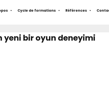
opos
Cycle de formations
Références
Conta
n yeni bir oyun deneyimi