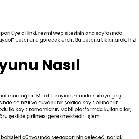
ari üye ol linki, resmi web sitesinin ana sayfasında
Kaydol” butonunu göreceklerdir. Bu butona tıklanarak, hızlı
Oyunu Nasıl
larını sağlar. Mobil tarayıcı üzerinden siteye giriş
 de hızlı ve güvenli bir şekilde kayıt olunabilir.
du ile kayıt tamamlanır. Mobil platformda kullanıcılar,
ğru şekilde girilmesi gerekmektedir. İşlem
or bahisleri dünyasında Megapari’nin geleceği parlak