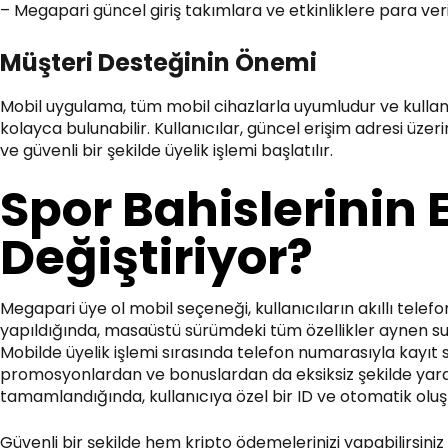
–
Megapari güncel giriş
takımlara ve etkinliklere para ver
Müşteri Desteğinin Önemi
Mobil uygulama, tüm mobil cihazlarla uyumludur ve kullanı
kolayca bulunabilir. Kullanıcılar, güncel erişim adresi üze
ve güvenli bir şekilde üyelik işlemi başlatılır.
Spor Bahislerinin
Değiştiriyor?
Megapari üye ol mobil seçeneği, kullanıcıların akıllı telef
yapıldığında, masaüstü sürümdeki tüm özellikler aynen sunu
Mobilde üyelik işlemi sırasında telefon numarasıyla kayıt 
promosyonlardan ve bonuslardan da eksiksiz şekilde yararla
tamamlandığında, kullanıcıya özel bir ID ve otomatik oluştu
Güvenli bir şekilde hem kripto ödemelerinizi yapabilirsin