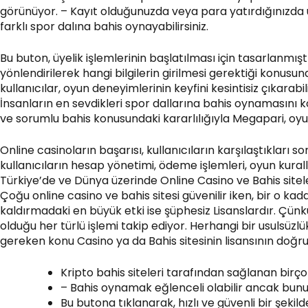
görünüyor. – Kayıt olduğunuzda veya para yatırdığınızda üc
farklı spor dalına bahis oynayabilirsiniz.
Bu buton, üyelik işlemlerinin başlatılması için tasarlanmışt
yönlendirilerek hangi bilgilerin girilmesi gerektiği konusunda
kullanıcılar, oyun deneyimlerinin keyfini kesintisiz çıkarab
İnsanların en sevdikleri spor dallarına bahis oynamasını kola
ve sorumlu bahis konusundaki kararlılığıyla Megapari, oyun
Online casinoların başarısı, kullanıcıların karşılaştıkları so
kullanıcıların hesap yönetimi, ödeme işlemleri, oyun kurall
Türkiye’de ve Dünya üzerinde Online Casino ve Bahis sitele
Çoğu online casino ve bahis sitesi güvenilir iken, bir o
kaldırmadaki en büyük etki ise şüphesiz Lisanslardır. Çünkü
olduğu her türlü işlemi takip ediyor. Herhangi bir usulsüzl
gereken konu Casino ya da Bahis sitesinin lisansının doğr
Kripto bahis siteleri tarafından sağlanan birço
– Bahis oynamak eğlenceli olabilir ancak bunu
Bu butona tıklanarak, hızlı ve güvenli bir şekilde