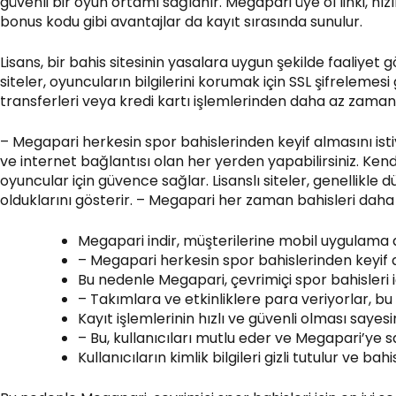
güvenli bir oyun ortamı sağlanır. Megapari üye ol linki, hız
bonus kodu gibi avantajlar da kayıt sırasında sunulur.
Lisans, bir bahis sitesinin yasalara uygun şekilde faaliyet g
siteler, oyuncuların bilgilerini korumak için SSL şifrelemes
transferleri veya kredi kartı işlemlerinden daha az zaman al
– Megapari herkesin spor bahislerinden keyif almasını ist
ve internet bağlantısı olan her yerden yapabilirsiniz. Kendi 
oyuncular için güvence sağlar. Lisanslı siteler, genellikle
olduklarını gösterir. – Megapari her zaman bahisleri daha i
Megapari indir, müşterilerine mobil uygulama a
– Megapari herkesin spor bahislerinden keyif a
Bu nedenle Megapari, çevrimiçi spor bahisleri iç
– Takımlara ve etkinliklere para veriyorlar, b
Kayıt işlemlerinin hızlı ve güvenli olması sayesi
– Bu, kullanıcıları mutlu eder ve Megapari’ye s
Kullanıcıların kimlik bilgileri gizli tutulur ve ba