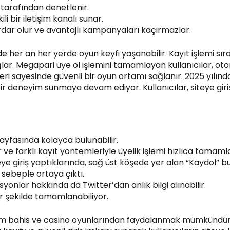
er tarafından denetlenir.
li bir iletişim kanalı sunar.
dar olur ve avantajlı kampanyaları kaçırmazlar.
 her an her yerde oyun keyfi yaşanabilir. Kayıt işlemi sıras
. Megapari üye ol işlemini tamamlayan kullanıcılar, otomati
eri sayesinde güvenli bir oyun ortamı sağlanır. 2025 yılında
 bir deneyim sunmaya devam ediyor. Kullanıcılar, siteye gi
sayfasında kolayca bulunabilir.
 ve farklı kayıt yöntemleriyle üyelik işlemi hızlıca tamaml
teye giriş yaptıklarında, sağ üst köşede yer alan “Kaydol” 
sebeple ortaya çıktı.
yonlar hakkında da Twitter’dan anlık bilgi alınabilir.
ir şekilde tamamlanabiliyor.
 tüm bahis ve casino oyunlarından faydalanmak mümkündür. 