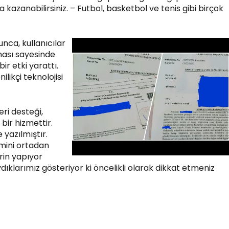
zanabilirsiniz. – Futbol, ​​basketbol ve tenis gibi birçok
unca, kullanıcılar
lması sayesinde
ir etki yarattı.
likçi teknolojisi
eri desteği,
bir hizmettir.
 yazılmıştır.
emini ortadan
rin yapıyor
dıklarımız gösteriyor ki öncelikli olarak dikkat etmeniz