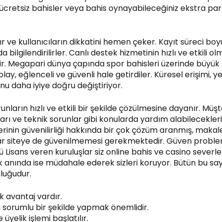
retsiz bahisler veya bahis oynayabileceğiniz ekstra para ka
ır ve kullanıcıların dikkatini hemen çeker. Kayıt süreci boy
 bilgilendirilirler. Canlı destek hizmetinin hızlı ve etkili o
ilir. Megapari dünya çapında spor bahisleri üzerinde büyük b
y, eğlenceli ve güvenli hale getirdiler. Küresel erişimi, yeni
u daha iyiye doğru değiştiriyor.
runların hızlı ve etkili bir şekilde çözülmesine dayanır. Müşt
arı ve teknik sorunlar gibi konularda yardım alabilecekleri 
rinin güvenilirliği hakkında bir çok çözüm aranmış, makale
 kadar siteye de güvenilmemesi gerekmektedir. Güven probl
 Lisans veren kuruluşlar siz online bahis ve casino severle
ük anında ise müdahale ederek sizleri koruyor. Bütün bu say
uluğudur.
k avantaj vardır.
 sorumlu bir şekilde yapmak önemlidir.
 üyelik işlemi başlatılır.