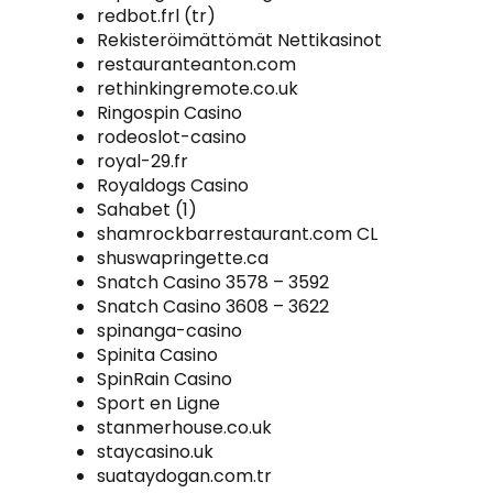
redbot.frl (tr)
Rekisteröimättömät Nettikasinot
restauranteanton.com
rethinkingremote.co.uk
Ringospin Casino
rodeoslot-casino
royal-29.fr
Royaldogs Casino
Sahabet (1)
shamrockbarrestaurant.com CL
shuswapringette.ca
Snatch Casino 3578 – 3592
Snatch Casino 3608 – 3622
spinanga-casino
Spinita Casino
SpinRain Casino
Sport en Ligne
stanmerhouse.co.uk
staycasino.uk
suataydogan.com.tr