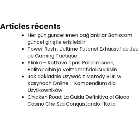
Articles récents
Her gün güncellenen bağlantılar Bahiscom
güncel giriş ile erişilebilir
Tower Rush : L’ultime Tutoriel Exhaustif du Jeu
de Gaming Tactique
Plinko – Kattava opas Pelaamiseen,
Pelitapoihin ja Voittomahdollisuuksiin
Jak dokładnie Używać z Metody BLIK w
Kasynach Online – Kompendium dla
Użytkowników
Chicken Road: La Guida Definitiva al Gioco
Casino Che Sta Conquistando l’Italia