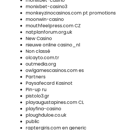
monixbet-casino
monixbet-casino3
monkeyzinocasinos.com pt promotions
moonwin-casino
mouthfeelpress.com CZ
natplanforum.org.uk
New Casino
nieuwe online casino_nl
Non classé
olcayto.com.tr
outmedia.org
owlgamescasinos.com es
Partners
Paysafecard Kasinot
Pin-up ru
pistolo3.gr
playaugustapines.com CL
playfina-casino
ploughduloe.co.uk
public
raptergiris.com en generic