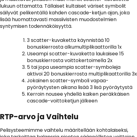
lukuun ottamatta. Tällaiset kultaiset väriset symbolit
säilyvät pelikentällä kahden cascade-ketjun ajan, joka
lisää huomattavasti massiivisten muodostelmien
syntymisen todennäköisyyttä.
3 scatter-kuvaketta käynnistää 10
bonuskierrosta alkumultiplikaattorilla 1x
Useampi scatter-kuvaketta laukaisee 15
bonuskierrosta voittokertoimella 2x
5 tai jopa useampia scatter-symboleja
aktivoi 20 bonuskierrosta multiplikaattorilla 3x
Jokainen scatter-symboli vapaa-
pyöräytysten aikana lisää 3 lisä pyöräytystä
Kerroin nousee yhdellä kaiken peräkkäisen
cascade-voittoketjun jälkeen
RTP-arvo ja Vaihtelu
Pelisysteemimme vaihtelu määritellään kohtalaiseksi,
joka tarkoittaa balanssia pienten säännöllisten voittojen