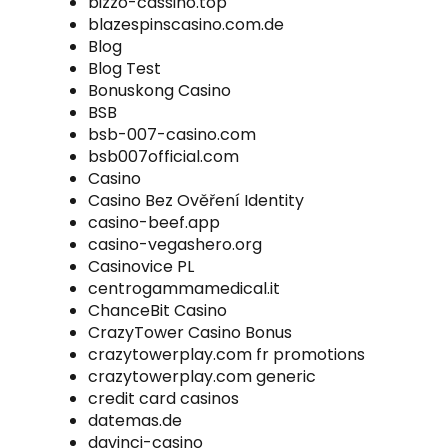
bizzo-cassino.top
blazespinscasino.com.de
Blog
Blog Test
Bonuskong Casino
BSB
bsb-007-casino.com
bsb007official.com
Casino
Casino Bez Ověření Identity
casino-beef.app
casino-vegashero.org
Casinovice PL
centrogammamedical.it
ChanceBit Casino
CrazyTower Casino Bonus
crazytowerplay.com fr promotions
crazytowerplay.com generic
credit card casinos
datemas.de
davinci-casino