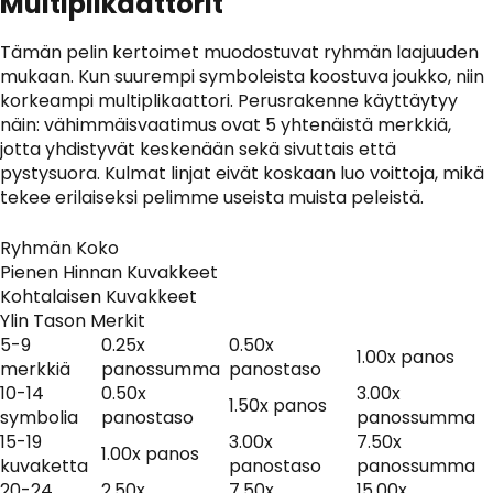
Multiplikaattorit
Tämän pelin kertoimet muodostuvat ryhmän laajuuden
mukaan. Kun suurempi symboleista koostuva joukko, niin
korkeampi multiplikaattori. Perusrakenne käyttäytyy
näin: vähimmäisvaatimus ovat 5 yhtenäistä merkkiä,
jotta yhdistyvät keskenään sekä sivuttais että
pystysuora. Kulmat linjat eivät koskaan luo voittoja, mikä
tekee erilaiseksi pelimme useista muista peleistä.
Ryhmän Koko
Pienen Hinnan Kuvakkeet
Kohtalaisen Kuvakkeet
Ylin Tason Merkit
5-9
0.25x
0.50x
1.00x panos
merkkiä
panossumma
panostaso
10-14
0.50x
3.00x
1.50x panos
symbolia
panostaso
panossumma
15-19
3.00x
7.50x
1.00x panos
kuvaketta
panostaso
panossumma
20-24
2.50x
7.50x
15.00x