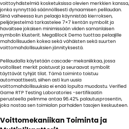
voittoyhdistelmiä kosketuksissa olevien merkkien kanssa,
jonka synnyttää säännöllisesti dynaamisen pelilaudan.
Siinä vaiheessa kun pelaaja käynnistää kierroksen,
pelijärjestelmä tarkastelee 7×7 kentän symbolit ja
havaitsee jokaisen minimissään viiden samanlaisen
symbolin klusterit.
MegaBlock Demo
tuottaa pelaajille
mahdollisuuden kokea sekä vähäisten sekä suurten
voittomahdollisuuksien jännityksestä.
Pelilaudalla käytetään cascade-mekaniikkaa, jossa
voitolliset merkit poistuvat ja seuraavat symbolit
täyttävät tyhjät tilat. Tämä toiminto toistuu
automaattisesti, siihen asti kun uusia
voittomahdollisuuksia ei enää lopulta muodostu. Verified
Game RTP Testing Laboratories -sertifikaatin
perusteella pelimme antaa 96.42% palautusprosentin,
joka nostaa sen toimialan parhaiden tasojen keskuuteen.
Voittomekaniikan Toiminta ja