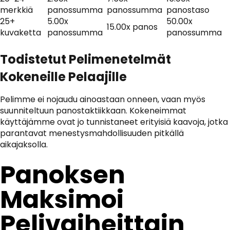
merkkiä
panossumma
panossumma
panostaso
25+
5.00x
50.00x
15.00x panos
kuvaketta
panossumma
panossumma
Todistetut Pelimenetelmät
Kokeneille Pelaajille
Pelimme ei nojaudu ainoastaan onneen, vaan myös
suunniteltuun panostaktiikkaan. Kokeneimmat
käyttäjämme ovat jo tunnistaneet erityisiä kaavoja, jotka
parantavat menestysmahdollisuuden pitkällä
aikajaksolla.
Panoksen
Maksimoi
Pelivaiheittain