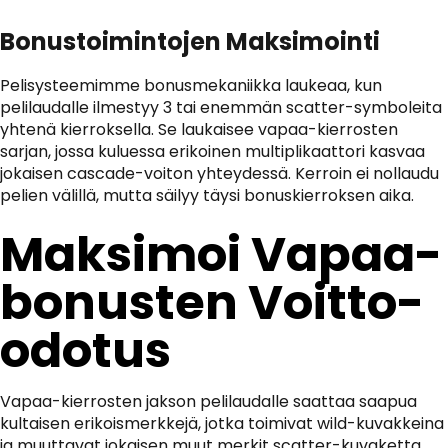
Bonustoimintojen Maksimointi
Pelisysteemimme bonusmekaniikka laukeaa, kun
pelilaudalle ilmestyy 3 tai enemmän scatter-symboleita
yhtenä kierroksella. Se laukaisee vapaa-kierrosten
sarjan, jossa kuluessa erikoinen multiplikaattori kasvaa
jokaisen cascade-voiton yhteydessä. Kerroin ei nollaudu
pelien välillä, mutta säilyy täysi bonuskierroksen aika.
Maksimoi Vapaa-
bonusten Voitto-
odotus
Vapaa-kierrosten jakson pelilaudalle saattaa saapua
kultaisen erikoismerkkejä, jotka toimivat wild-kuvakkeina
ja muuttavat jokaisen muut merkit scatter-kuvaketta