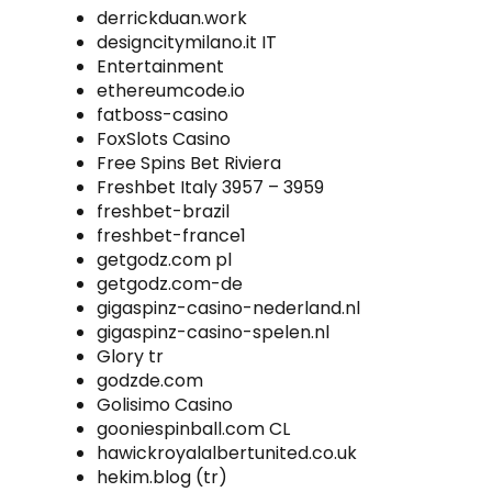
derrickduan.work
designcitymilano.it IT
Entertainment
ethereumcode.io
fatboss-casino
FoxSlots Casino
Free Spins Bet Riviera
Freshbet Italy 3957 – 3959
freshbet-brazil
freshbet-france1
getgodz.com pl
getgodz.com-de
gigaspinz-casino-nederland.nl
gigaspinz-casino-spelen.nl
Glory tr
godzde.com
Golisimo Casino
gooniespinball.com CL
hawickroyalalbertunited.co.uk
hekim.blog (tr)