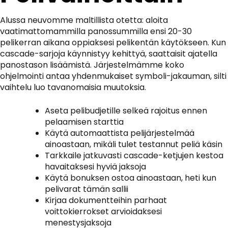
Alussa neuvomme maltillista otetta: aloita
vaatimattomammilla panossummilla ensi 20-30
pelikerran aikana oppiaksesi pelikentän käytökseen. Kun
cascade-sarjoja käynnistyy kehittyä, saattaisit ajatella
panostason lisäämistä. Järjestelmämme koko
ohjelmointi antaa yhdenmukaiset symboli-jakauman, silti
vaihtelu luo tavanomaisia muutoksia.
Aseta pelibudjetille selkeä rajoitus ennen
pelaamisen starttia
Käytä automaattista pelijärjestelmää
ainoastaan, mikäli tulet testannut peliä käsin
Tarkkaile jatkuvasti cascade-ketjujen kestoa
havaitaksesi hyviä jaksoja
Käytä bonuksen ostoa ainoastaan, heti kun
pelivarat tämän sallii
Kirjaa dokumentteihin parhaat
voittokierrokset arvioidaksesi
menestysjaksoja