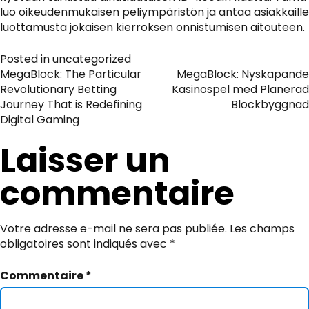
luo oikeudenmukaisen peliympäristön ja antaa asiakkaille
luottamusta jokaisen kierroksen onnistumisen aitouteen.
Posted in
uncategorized
Navigation
MegaBlock: The Particular
MegaBlock: Nyskapande
Revolutionary Betting
Kasinospel med Planerad
de
Journey That is Redefining
Blockbyggnad
Digital Gaming
l’article
Laisser un
commentaire
Votre adresse e-mail ne sera pas publiée.
Les champs
obligatoires sont indiqués avec
*
Commentaire
*