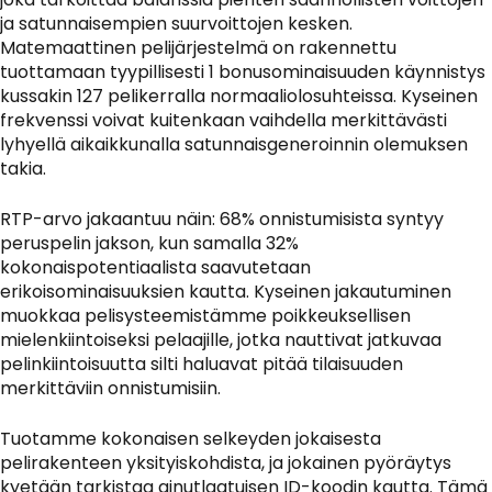
ja satunnaisempien suurvoittojen kesken.
Matemaattinen pelijärjestelmä on rakennettu
tuottamaan tyypillisesti 1 bonusominaisuuden käynnistys
kussakin 127 pelikerralla normaaliolosuhteissa. Kyseinen
frekvenssi voivat kuitenkaan vaihdella merkittävästi
lyhyellä aikaikkunalla satunnaisgeneroinnin olemuksen
takia.
RTP-arvo jakaantuu näin: 68% onnistumisista syntyy
peruspelin jakson, kun samalla 32%
kokonaispotentiaalista saavutetaan
erikoisominaisuuksien kautta. Kyseinen jakautuminen
muokkaa pelisysteemistämme poikkeuksellisen
mielenkiintoiseksi pelaajille, jotka nauttivat jatkuvaa
pelinkiintoisuutta silti haluavat pitää tilaisuuden
merkittäviin onnistumisiin.
Tuotamme kokonaisen selkeyden jokaisesta
pelirakenteen yksityiskohdista, ja jokainen pyöräytys
kyetään tarkistaa ainutlaatuisen ID-koodin kautta. Tämä