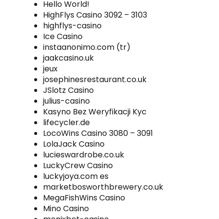
Hello World!
HighFlys Casino 3092 – 3103
highflys-casino
Ice Casino
instaanonimo.com (tr)
jaakcasino.uk
jeux
josephinesrestaurant.co.uk
JSlotz Casino
julius-casino
Kasyno Bez Weryfikacji Kyc
lifecycler.de
LocoWins Casino 3080 – 3091
LolaJack Casino
lucieswardrobe.co.uk
LuckyCrew Casino
luckyjoya.com es
marketbosworthbrewery.co.uk
MegaFishWins Casino
Mino Casino