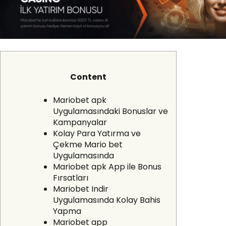
Content
Mariobet apk
Uygulamasındaki Bonuslar ve
Kampanyalar
Kolay Para Yatırma ve
Çekme Mario bet
Uygulamasında
Mariobet apk App ile Bonus
Fırsatları
Mariobet Indir
Uygulamasında Kolay Bahis
Yapma
Mariobet app