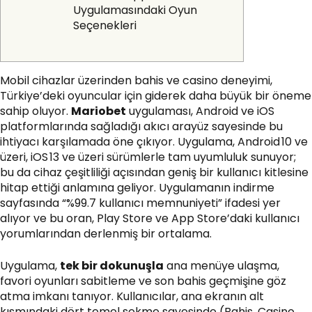
Uygulamasındaki Oyun
Seçenekleri
Mobil cihazlar üzerinden bahis ve casino deneyimi,
Türkiye’deki oyuncular için giderek daha büyük bir öneme
sahip oluyor.
Mariobet
uygulaması, Android ve iOS
platformlarında sağladığı akıcı arayüz sayesinde bu
ihtiyacı karşılamada öne çıkıyor. Uygulama, Android 10 ve
üzeri, iOS 13 ve üzeri sürümlerle tam uyumluluk sunuyor;
bu da cihaz çeşitliliği açısından geniş bir kullanıcı kitlesine
hitap ettiği anlamına geliyor. Uygulamanın indirme
sayfasında “%99.7 kullanıcı memnuniyeti” ifadesi yer
alıyor ve bu oran, Play Store ve App Store’daki kullanıcı
yorumlarından derlenmiş bir ortalama.
Uygulama,
tek bir dokunuşla
ana menüye ulaşma,
favori oyunları sabitleme ve son bahis geçmişine göz
atma imkanı tanıyor. Kullanıcılar, ana ekranın alt
kısmındaki dört temel sekme sayesinde (Bahis, Casino,