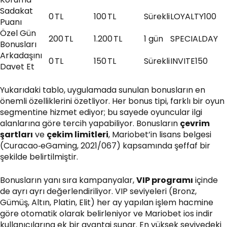
Sadakat
0 TL
100 TL
Sürekli
LOYALTY100
Puanı
Özel Gün
200 TL
1.200 TL
1 gün
SPECIALDAY
Bonusları
Arkadaşını
0 TL
150 TL
Sürekli
INVITE150
Davet Et
Yukarıdaki tablo, uygulamada sunulan bonusların en
önemli özelliklerini özetliyor. Her bonus tipi, farklı bir oyun
segmentine hizmet ediyor; bu sayede oyuncular ilgi
alanlarına göre tercih yapabiliyor. Bonusların
çevrim
şartları
ve
çekim limitleri
, Mariobet’in lisans belgesi
(Curacao‑eGaming, 2021/067) kapsamında şeffaf bir
şekilde belirtilmiştir.
Bonusların yanı sıra kampanyalar,
VIP programı
içinde
de ayrı ayrı değerlendiriliyor. VIP seviyeleri (Bronz,
Gümüş, Altın, Platin, Elit) her ay yapılan işlem hacmine
göre otomatik olarak belirleniyor ve
Mariobet ios indir
kullanıcılarına ek bir avantaj sunar. En yüksek seviyedeki