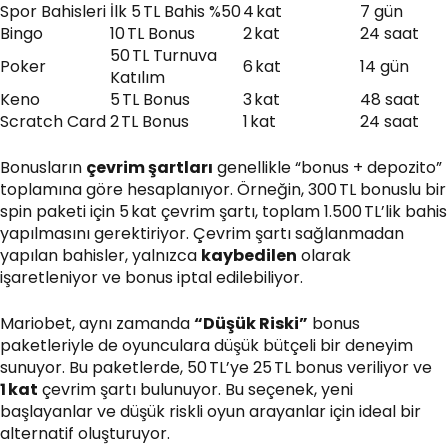
Spor Bahisleri
İlk 5 TL Bahis %50
4 kat
7 gün
Bingo
10 TL Bonus
2 kat
24 saat
50 TL Turnuva
Poker
6 kat
14 gün
Katılım
Keno
5 TL Bonus
3 kat
48 saat
Scratch Card
2 TL Bonus
1 kat
24 saat
Bonusların
çevrim şartları
genellikle “bonus + depozito”
toplamına göre hesaplanıyor. Örneğin, 300 TL bonuslu bir
spin paketi için 5 kat çevrim şartı, toplam 1.500 TL’lik bahis
yapılmasını gerektiriyor. Çevrim şartı sağlanmadan
yapılan bahisler, yalnızca
kaybedilen
olarak
işaretleniyor ve bonus iptal edilebiliyor.
Mariobet, aynı zamanda
“Düşük Riski”
bonus
paketleriyle de oyunculara düşük bütçeli bir deneyim
sunuyor. Bu paketlerde, 50 TL’ye 25 TL bonus veriliyor ve
1 kat
çevrim şartı bulunuyor. Bu seçenek, yeni
başlayanlar ve düşük riskli oyun arayanlar için ideal bir
alternatif oluşturuyor.