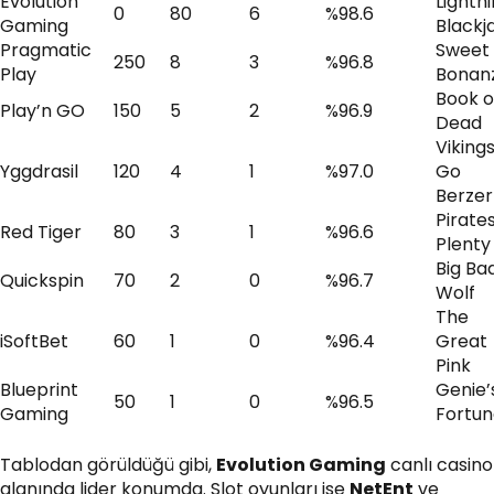
Evolution
Lightn
0
80
6
%98.6
Gaming
Blackj
Pragmatic
Sweet
250
8
3
%96.8
Play
Bonan
Book o
Play’n GO
150
5
2
%96.9
Dead
Viking
Yggdrasil
120
4
1
%97.0
Go
Berzer
Pirates
Red Tiger
80
3
1
%96.6
Plenty
Big Ba
Quickspin
70
2
0
%96.7
Wolf
The
iSoftBet
60
1
0
%96.4
Great
Pink
Blueprint
Genie’
50
1
0
%96.5
Gaming
Fortu
Tablodan görüldüğü gibi,
Evolution Gaming
canlı casino
alanında lider konumda. Slot oyunları ise
NetEnt
ve