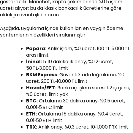
gösterebilir. Mariobet, kripto çekimlerinde %0.5 işlem
ücreti alıyor; bu da klasik bankacılık ücretlerine göre
oldukça avantajlı bir oran.
Aşağıda, uygulama içinde kullanılan en yaygın ödeme
yöntemlerinin özellikleri sıralanmıştır:
Papara:
Anlık işlem, %0 ücret, 100 TL‑5.000 TL
arası limit
İninal:
5‑10 dakikalık onay, %0.2 ücret,
50 TL‑3.000 TL limit
BKM Express:
Güvenli 3‑adi doğrulama, %0
ücret, 200 TL‑10.000 TL limit
Havale/EFT:
Banka içi işlem süresi 1‑2 iş günü,
%0 ücret, limit yok
BTC:
Ortalama 30 dakika onay, %0.5 ücret,
0.001‑5 BTC limit
ETH:
Ortalama 15 dakika onay, %0.4 ücret,
0.01‑50 ETH limit
TRX:
Anlık onay, %0.3 ücret, 10‑1.000 TRX limit