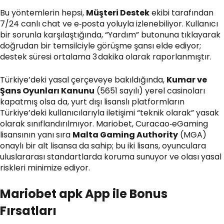
Bu yöntemlerin hepsi,
Müşteri Destek
ekibi tarafından
7/24 canlı chat ve e‑posta yoluyla izlenebiliyor. Kullanıcı
bir sorunla karşılaştığında, “Yardım” butonuna tıklayarak
doğrudan bir temsilciyle görüşme şansı elde ediyor;
destek süresi ortalama 3 dakika olarak raporlanmıştır.
Türkiye’deki yasal çerçeveye bakıldığında,
Kumar ve
Şans Oyunları Kanunu
(5651 sayılı) yerel casinoları
kapatmış olsa da, yurt dışı lisanslı platformların
Türkiye’deki kullanıcılarıyla iletişimi “teknik olarak” yasak
olarak sınıflandırılmıyor. Mariobet, Curacao‑eGaming
lisansının yanı sıra
Malta Gaming Authority
(MGA)
onaylı bir alt lisansa da sahip; bu iki lisans, oyunculara
uluslararası standartlarda koruma sunuyor ve olası yasal
riskleri minimize ediyor.
Mariobet apk App ile Bonus
Fırsatları