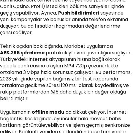
Canlı Casino, Profil) istedikleri bölüme saniyeler içinde
geçiş yapabiliyor. Ayrıca,
Push bildirimleri
sayesinde
yeni kampanyalar ve bonuslar anında telefon ekranına
düşüyor; bu da fırsatları kaçırmadan değerlendirme
şansı sağlıyor.
Teknik açıdan bakıldığında, Mariobet uygulaması
AES‑256 şifreleme
protokolüyle veri güvenliğini sağlıyor.
Türkiye’deki internet altyapısının hızına bağlı olarak
videolu canlı casino akışları MP4 720p çözünürlükte
ortalama 3 Mbps hızla sorunsuz çalışıyor. Bu performans,
2023 yılı içinde yapılan bağımsız bir test raporunda
“ortalama gecikme süresi 120 ms” olarak kaydedilmiş ve
rakip platformlardan %15 daha düşük bir değer olduğu
belirtilmiştir.
Uygulamanın
offline modu
da dikkat çekiyor. İnternet
bağlantısı kesildiğinde, oyuncular hâlâ mevcut bahis
kartlarını görüntüleyebiliyor ve işlem geçmişi senkronize
ediliyor. Bağlantı yeniden sağlandığında ise tüm veriler