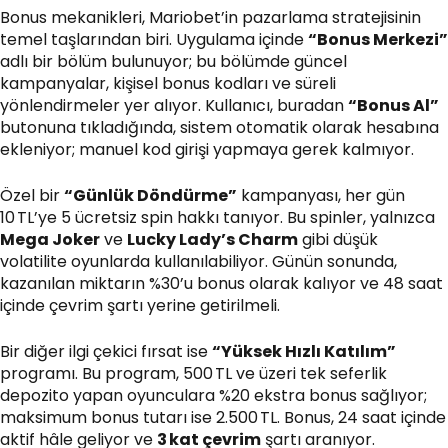
Bonus mekanikleri, Mariobet’in pazarlama stratejisinin
temel taşlarından biri. Uygulama içinde
“Bonus Merkezi”
adlı bir bölüm bulunuyor; bu bölümde güncel
kampanyalar, kişisel bonus kodları ve süreli
yönlendirmeler yer alıyor. Kullanıcı, buradan
“Bonus Al”
butonuna tıkladığında, sistem otomatik olarak hesabına
ekleniyor; manuel kod girişi yapmaya gerek kalmıyor.
Özel bir
“Günlük Döndürme”
kampanyası, her gün
10 TL’ye 5 ücretsiz spin hakkı tanıyor. Bu spinler, yalnızca
Mega Joker
ve
Lucky Lady’s Charm
gibi düşük
volatilite oyunlarda kullanılabiliyor. Günün sonunda,
kazanılan miktarın %30’u bonus olarak kalıyor ve 48 saat
içinde çevrim şartı yerine getirilmeli.
Bir diğer ilgi çekici fırsat ise
“Yüksek Hızlı Katılım”
programı. Bu program, 500 TL ve üzeri tek seferlik
depozito yapan oyunculara %20 ekstra bonus sağlıyor;
maksimum bonus tutarı ise 2.500 TL. Bonus, 24 saat içinde
aktif hâle geliyor ve
3 kat çevrim
şartı aranıyor.