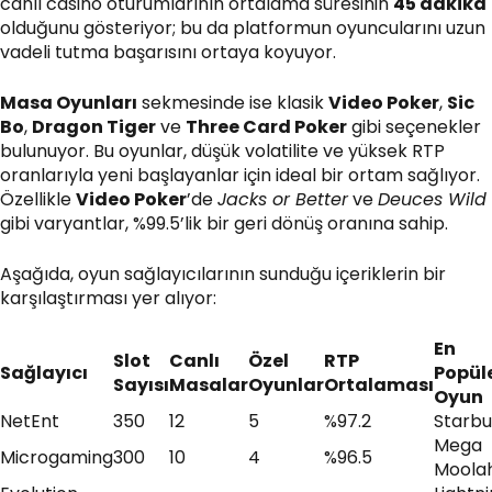
canlı casino oturumlarının ortalama süresinin
45 dakika
olduğunu gösteriyor; bu da platformun oyuncularını uzun
vadeli tutma başarısını ortaya koyuyor.
Masa Oyunları
sekmesinde ise klasik
Video Poker
,
Sic
Bo
,
Dragon Tiger
ve
Three Card Poker
gibi seçenekler
bulunuyor. Bu oyunlar, düşük volatilite ve yüksek RTP
oranlarıyla yeni başlayanlar için ideal bir ortam sağlıyor.
Özellikle
Video Poker
’de
Jacks or Better
ve
Deuces Wild
gibi varyantlar, %99.5’lik bir geri dönüş oranına sahip.
Aşağıda, oyun sağlayıcılarının sunduğu içeriklerin bir
karşılaştırması yer alıyor:
En
Slot
Canlı
Özel
RTP
Sağlayıcı
Popül
Sayısı
Masalar
Oyunlar
Ortalaması
Oyun
NetEnt
350
12
5
%97.2
Starbu
Mega
Microgaming
300
10
4
%96.5
Moola