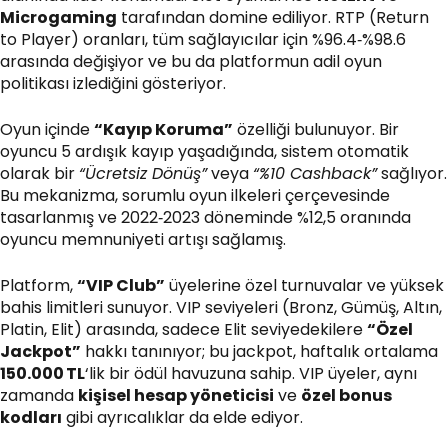
Microgaming
tarafından domine ediliyor. RTP (Return
to Player) oranları, tüm sağlayıcılar için %96.4‑%98.6
arasında değişiyor ve bu da platformun adil oyun
politikası izlediğini gösteriyor.
Oyun içinde
“Kayıp Koruma”
özelliği bulunuyor. Bir
oyuncu 5 ardışık kayıp yaşadığında, sistem otomatik
olarak bir
“Ücretsiz Dönüş”
veya
“%10 Cashback”
sağlıyor.
Bu mekanizma, sorumlu oyun ilkeleri çerçevesinde
tasarlanmış ve 2022‑2023 döneminde %12,5 oranında
oyuncu memnuniyeti artışı sağlamış.
Platform,
“VIP Club”
üyelerine özel turnuvalar ve yüksek
bahis limitleri sunuyor. VIP seviyeleri (Bronz, Gümüş, Altın,
Platin, Elit) arasında, sadece Elit seviyedekilere
“Özel
Jackpot”
hakkı tanınıyor; bu jackpot, haftalık ortalama
150.000 TL
‘lik bir ödül havuzuna sahip. VIP üyeler, aynı
zamanda
kişisel hesap yöneticisi
ve
özel bonus
kodları
gibi ayrıcalıklar da elde ediyor.