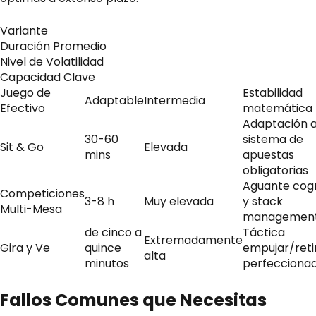
Variante
Duración Promedio
Nivel de Volatilidad
Capacidad Clave
Juego de
Estabilidad
Adaptable
Intermedia
Efectivo
matemática
Adaptación 
30-60
sistema de
Sit & Go
Elevada
mins
apuestas
obligatorias
Aguante cogn
Competiciones
3-8 h
Muy elevada
y stack
Multi-Mesa
managemen
de cinco a
Táctica
Extremadamente
Gira y Ve
quince
empujar/reti
alta
minutos
perfecciona
Fallos Comunes que Necesitas