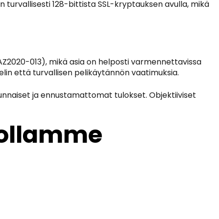
turvallisesti 128-bittista SSL-kryptauksen avulla, mikä
AZ2020-013), mikä asia on helposti varmennettavissa
elin että turvallisen pelikäytännön vaatimuksia.
nnaiset ja ennustamattomat tulokset. Objektiiviset
nollamme