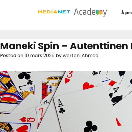
À pr
Maneki Spin – Autenttinen 
Posted on
10 mars 2026
by
werteni Ahmed