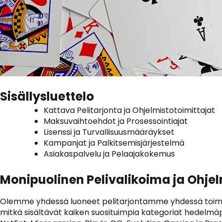
Sisällysluettelo
Kattava Pelitarjonta ja Ohjelmistotoimittajat
Maksuvaihtoehdot ja Prosessointiajat
Lisenssi ja Turvallisuusmääräykset
Kampanjat ja Palkitsemisjärjestelmä
Asiakaspalvelu ja Pelaajakokemus
Monipuolinen Pelivalikoima ja Ohjel
Olemme yhdessä luoneet pelitarjontamme yhdessä toimial
mitkä sisältävät kaiken suosituimpia kategoriat hedelmäp