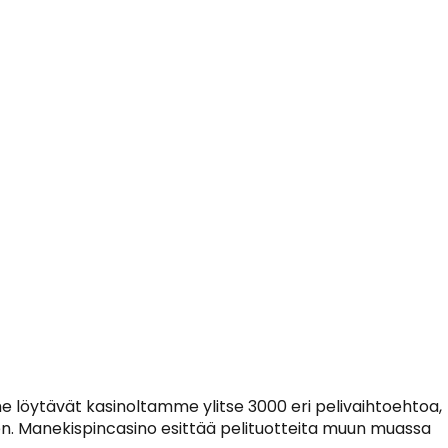
löytävät kasinoltamme ylitse 3000 eri pelivaihtoehtoa,
en.
Manekispincasino
esittää pelituotteita muun muassa