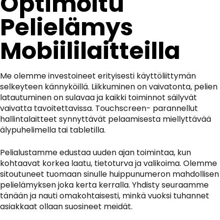
Optimoitu
Pelielämys
Mobiililaitteilla
Me olemme investoineet erityisesti käyttöliittymän
selkeyteen kännyköillä. Liikkuminen on vaivatonta, pelien
latautuminen on sulavaa ja kaikki toiminnot säilyvät
vaivatta tavoitettavissa. Touchscreen- parannellut
hallintalaitteet synnyttävät pelaamisesta miellyttävää
älypuhelimella tai tabletilla.
Pelialustamme edustaa uuden ajan toimintaa, kun
kohtaavat korkea laatu, tietoturva ja valikoima. Olemme
sitoutuneet tuomaan sinulle huippunumeron mahdollisen
pelielämyksen joka kerta kerralla. Yhdisty seuraamme
tänään ja nauti omakohtaisesti, minkä vuoksi tuhannet
asiakkaat ollaan suosineet meidät.