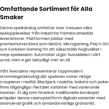
Omfattande Sortiment för Alla
Smaker
Denna spelkatalog omfattar över tretusen olika
spelupplevelser från industrins främsta ansedda
leverantörer. Plattformen jobbar med
premiumutvecklare som NetEnt, Microgaming, Play’n GO
och Evolution Gaming för att säkerställa högkvalitet i
varje spelsession. Automater utgör huvuddelen i vårt
urval, men vi ger betydligt mer än så.
Vårt livecasino representerar toppmodern
strömningsteknologi där spelaren möter riktiga
croupierer i realtid. Blackjack, roulette, bakara och poker
finns tillgängliga i flertalet varianter med varierande
insatser. Åt dig som föredrar traditionella bordsspel
erbjuder denna casinoplattform digitala varianter med
avancerad grafik och användarvänliga gränssnitt.