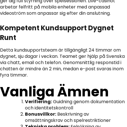
ger dig full styrning över spelsessionen. Live-casinot
arbetar felfritt på mobila enheter med anpassad
videoström som anpassar sig efter din anslutning.
Kompetent Kundsupport Dygnet
Runt
Detta kundsupportsteam är tillgängligt 24 timmar om
dygnet, sju dagar i veckan. Teamet ger hjälp på Svenska
via chatt, email och telefon. Genomsnittlig responstid i
chatten är mindre än 2 min, medan e-post svaras inom
fyra timmar.
Vanliga Ämnen
Verifiering:
Guidning genom dokumentation
och identitetskontroll
Bonusvillkor:
Beskrivning av
omsättningskrav och spelrestriktioner
Tekniska problem:
Felsökning av