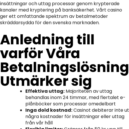
insättningar och uttag processar genom krypterade
kanaler med kryptering på banksäkerhet. Vårt casino
ger ett omfattande spektrum av betalmetoder
skräddarsydda för den svenska marknaden.
Anledning till
varför Våra
Betalningslösning
Utmärker sig
Effektiva uttag:
Majoriteten av uttag
behandlas inom 24 timmar, med flertalet e-
plånböcker som processar omedelbart
Inga dold kostnad:
Casinot debiterar inte ut
några kostnader för insättningar eller uttag
från vår håll