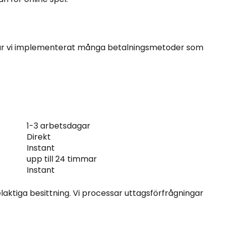
n har vi implementerat många betalningsmetoder som
1-3 arbetsdagar
Direkt
Instant
upp till 24 timmar
Instant
elaktiga besittning. Vi processar uttagsförfrågningar