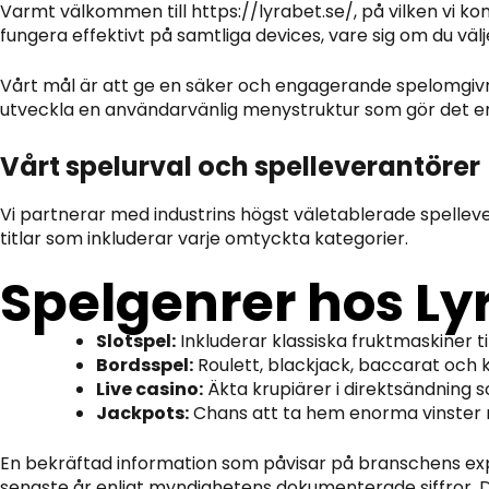
Varmt välkommen till
https://lyrabet.se/
, på vilken vi 
fungera effektivt på samtliga devices, vare sig om du välje
Vårt mål är att ge en säker och engagerande spelomgivning
utveckla en användarvänlig menystruktur som gör det enke
Vårt spelurval och spelleverantörer
Vi partnerar med industrins högst väletablerade spellever
titlar som inkluderar varje omtyckta kategorier.
Spelgenrer hos Ly
Slotspel:
Inkluderar klassiska fruktmaskiner
Bordsspel:
Roulett, blackjack, baccarat och k
Live casino:
Äkta krupiärer i direktsändning 
Jackpots:
Chans att ta hem enorma vinster m
En bekräftad information som påvisar på branschens exp
senaste år enligt myndighetens dokumenterade siffror. De