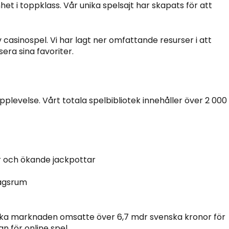
 i toppklass. Vår unika spelsajt har skapats för att
 casinospel. Vi har lagt ner omfattande resurser i att
era sina favoriter.
plevelse. Vårt totala spelbibliotek innehåller över 2 000
r och ökande jackpottar
dagsrum
nska marknaden omsatte över 6,7 mdr svenska kronor för
n för online spel.