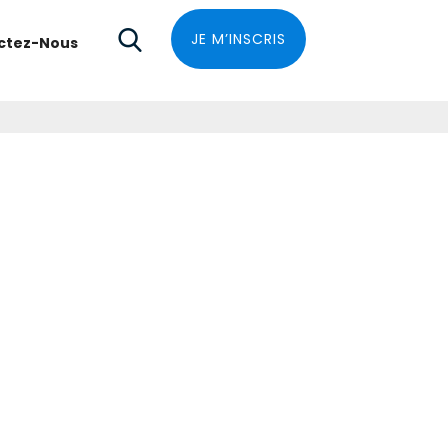
JE M’INSCRIS
ctez-Nous