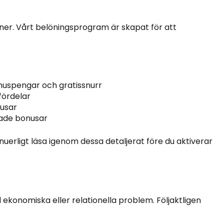
r. Vårt belöningsprogram är skapat för att
nuspengar och gratissnurr
fördelar
nusar
sade bonusar
uerligt läsa igenom dessa detaljerat före du aktiverar
l ekonomiska eller relationella problem. Följaktligen