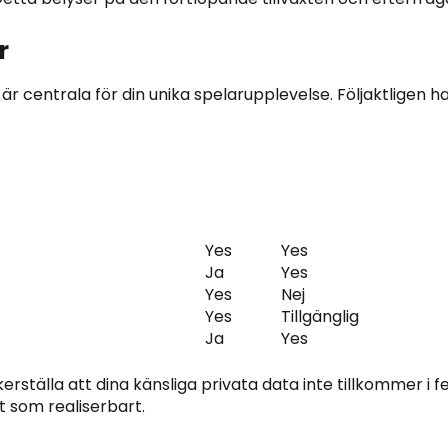
r
är centrala för din unika spelarupplevelse. Följaktlige
Yes
Yes
Ja
Yes
Yes
Nej
Yes
Tillgänglig
Ja
Yes
rställa att dina känsliga privata data inte tillkommer i f
t som realiserbart.