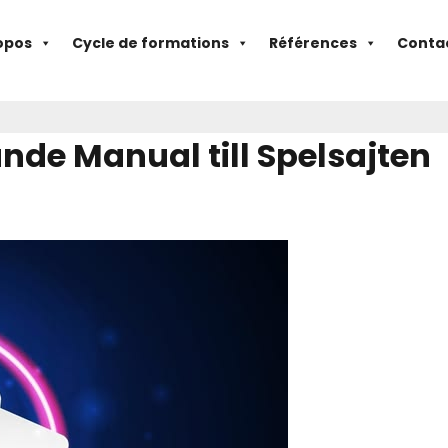
opos
Cycle de formations
Références
Conta
nde Manual till Spelsajten