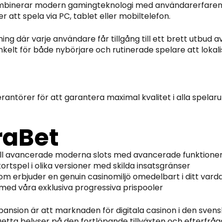
kombinerar modern gamingteknologi med användarerfarenhet
r att spela via PC, tablet eller mobiltelefon.
 där varje användare får tillgång till ett brett utbud av
lt för både nybörjare och rutinerade spelare att lokalis
antörer för att garantera maximal kvalitet i alla spelarup
raBet
 till avancerade moderna slots med avancerade funktione
ortspel i olika versioner med skilda insatsgränser
som erbjuder en genuin casinomiljö omedelbart i ditt var
ed våra exklusiva progressiva prispooler
ansion är att marknaden för digitala casinon i den sve
tta belyser på den fortlöpande tillväxten och efterfråga