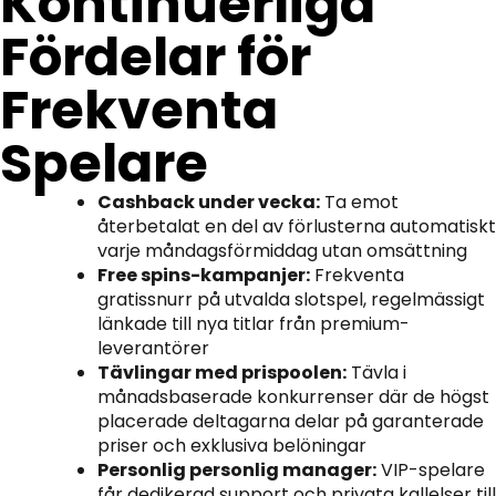
Kontinuerliga
Fördelar för
Frekventa
Spelare
Cashback under vecka:
Ta emot
återbetalat en del av förlusterna automatiskt
varje måndagsförmiddag utan omsättning
Free spins-kampanjer:
Frekventa
gratissnurr på utvalda slotspel, regelmässigt
länkade till nya titlar från premium-
leverantörer
Tävlingar med prispoolen:
Tävla i
månadsbaserade konkurrenser där de högst
placerade deltagarna delar på garanterade
priser och exklusiva belöningar
Personlig personlig manager:
VIP-spelare
får dedikerad support och privata kallelser till