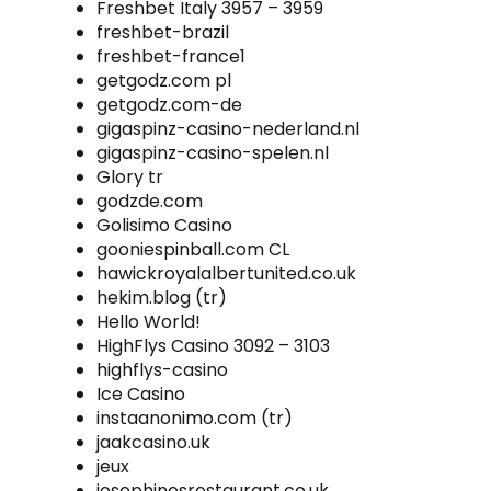
Freshbet Italy 3957 – 3959
freshbet-brazil
freshbet-france1
getgodz.com pl
getgodz.com-de
gigaspinz-casino-nederland.nl
gigaspinz-casino-spelen.nl
Glory tr
godzde.com
Golisimo Casino
gooniespinball.com CL
hawickroyalalbertunited.co.uk
hekim.blog (tr)
Hello World!
HighFlys Casino 3092 – 3103
highflys-casino
Ice Casino
instaanonimo.com (tr)
jaakcasino.uk
jeux
josephinesrestaurant.co.uk