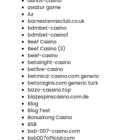
asinos-casino
aviator game
Az
barnestennisclub.co.uk
bdmbet-casino
bdmbet-casino1
Beef Casino
Beef Casino (3)
beef-casino
betalright-casino
betlive-casino
betmica-casino.com generic
betorizgiris.com generic turk
bizzo-cassino.top
blazespinscasino.com.de
Blog
Blog Test
Bonuskong Casino
BSB
bsb-007-casino.com
bsb007official.com