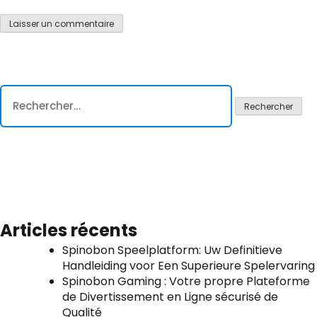
Rechercher :
Articles récents
Spinobon Speelplatform: Uw Definitieve
Handleiding voor Een Superieure Spelervaring
Spinobon Gaming : Votre propre Plateforme
de Divertissement en Ligne sécurisé de
Qualité