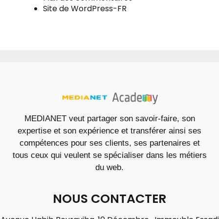
Site de WordPress-FR
MEDIANET veut partager son savoir-faire, son
expertise et son expérience et transférer ainsi ses
compétences pour ses clients, ses partenaires et
tous ceux qui veulent se spécialiser dans les métiers
du web.
NOUS CONTACTER