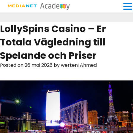
LollySpins Casino – Er
Totala Vägledning till
Spelande och Priser
Posted on
26 mai 2026
by
werteni Ahmed