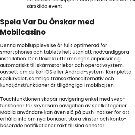
särskilda event
Spela Var Du Önskar med
Mobilcasino
Denna mobilupplevelse är fullt optimerad för
smartphones och tablets helt utan att nödvändiggöra
installation. Den flexibla utformningen anpassar sig
automatiskt till skärmstorlekar och operativsystem,
oavsett om du kör iOS eller Android-system. Kompletta
spelurvalet, samtliga transaktionsalternativ och
kundtjänstfunktioner är tillgängliga i mobilsajten.
Touchfunktionen skapar navigering enkel med svep-
funktioner för skyndsam navigation av spelkategorier.
Mobila användare kan även slå på push-notiser för att
erhålla info om nya bonusar, stora vinster och konto-
baserade notifikationer rakt till sina enheter.