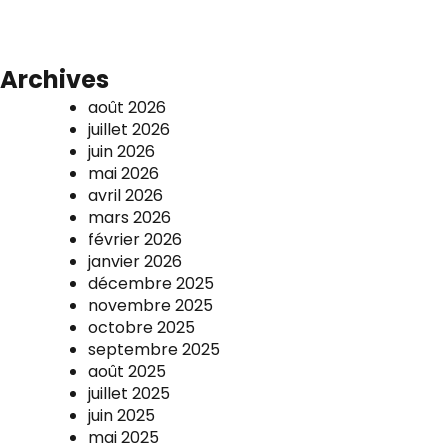
Archives
août 2026
juillet 2026
juin 2026
mai 2026
avril 2026
mars 2026
février 2026
janvier 2026
décembre 2025
novembre 2025
octobre 2025
septembre 2025
août 2025
juillet 2025
juin 2025
mai 2025